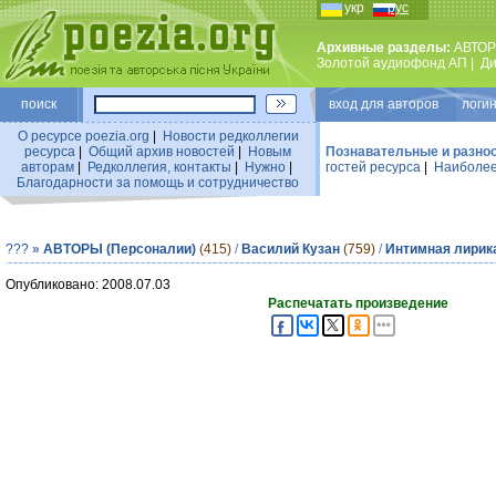
укр
рус
Архивные разделы:
АВТОР
Золотой аудиофонд АП
|
Ди
поиск
вход для авторов логин
О ресурсе poezia.org
|
Новости редколлегии
ресурса
|
Общий архив новостей
|
Новым
Познавательные и разно
авторам
|
Редколлегия, контакты
|
Нужно
|
гостей ресурса
|
Наиболее
Благодарности за помощь и сотрудничество
???
»
АВТОРЫ (Персоналии)
(415)
/
Василий Кузан
(759)
/
Интимная лирик
Опубликовано: 2008.07.03
Распечатать произведение