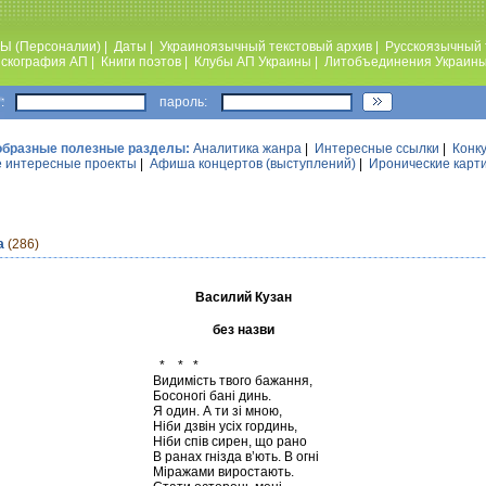
Ы (Персоналии)
|
Даты
|
Украиноязычный текстовый архив
|
Русскоязычный 
скография АП
|
Книги поэтов
|
Клубы АП Украины
|
Литобъединения Украин
:
пароль:
образные полезные разделы:
Аналитика жанра
|
Интересные ссылки
|
Конк
 интересные проекты
|
Афиша концертов (выступлений)
|
Иронические карт
а
(286)
Василий Кузан
без назви
* * *
Видимість твого бажання,
Босоногі бані динь.
Я один. А ти зі мною,
Ніби дзвін усіх гординь,
Ніби спів сирен, що рано
В ранах гнізда в’ють. В огні
Міражами виростають.