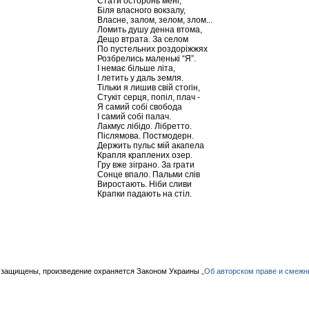
Стати осторонь мені,
Біля власного вокзалу,
Власне, залом, зелом, злом...
Ломить душу денна втома,
Дещо втрата. За селом
По пустельних роздоріжжях
Розбрелись маленькі “Я”.
І немає більше літа,
І летить у даль земля.
Тільки я лишив свій стогін,
Стукіт серця, попіл, плач -
Я самий собі свобода
І самий собі палач.
Лакмус лібідо. Лібретто.
Післямова. Постмодерн.
Держить пульс мій акапела
Крапля краплених озер.
Гру вже зіграно. За грати
Сонце впало. Пальми слів
Виростають. Ніби сливи
Крапки падають на стіл.
 защищены, произведение охраняется Законом Украины
„Об авторском праве и смежн