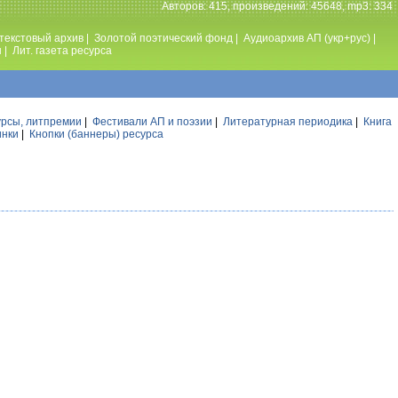
Авторов: 415, произведений: 45648, mp3: 334
текстовый архив
|
Золотой поэтический фонд
|
Аудиоархив АП (укр+рус)
|
ы
|
Лит. газета ресурса
урсы, литпремии
|
Фестивали АП и поэзии
|
Литературная периодика
|
Книга
инки
|
Кнопки (баннеры) ресурса