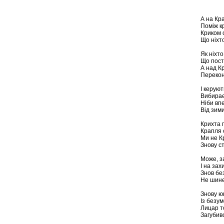
А на Кра
Поміж кр
Криком 
Що ніхто
Як ніхто
Що пост
А над К
Перекон
І керуют
Вибирає
Ніби вп
Від зим
Крихта п
Крапля с
Ми не Кр
Знову с
Може, з
І на зах
Знов без
Не шине
Знову ю
Із безу
Лицар т
Загубив