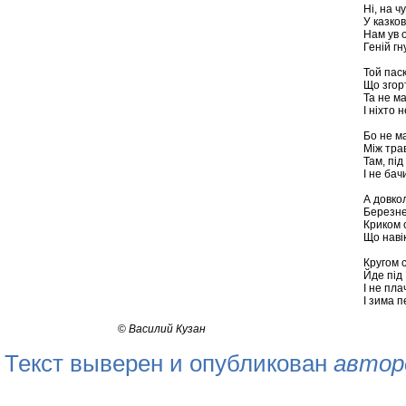
Ні, на ч
У казков
Нам ув о
Геній гну
Той паск
Що згорт
Та не ма
І ніхто н
Бо не ма
Між тра
Там, під
І не ба
А довкол
Березне
Криком 
Що наві
Кругом 
Йде під 
І не пла
І зима 
©
Василий Кузан
Текст выверен и опубликован
автор