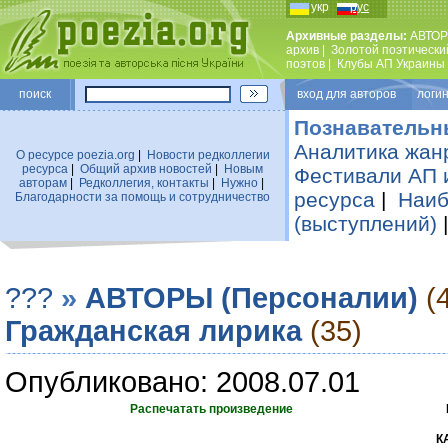
укр
рус
Архивные разделы:
АВТОР
архив
|
Золотой поэтически
поэтов
|
Клубы АП Украины
поиск
вход для авторов логин
Познавательн
Аналитика жан
О ресурсе poezia.org
|
Новости редколлегии
ресурса
|
Общий архив новостей
|
Новым
Фестивали АП 
авторам
|
Редколлегия, контакты
|
Нужно
|
ресурса
|
Наиб
Благодарности за помощь и сотрудничество
(выступлений)
???
»
АВТОРЫ (Персоналии)
(
Гражданская лирика
(35)
Опубликовано: 2008.07.01
Распечатать произведение
К