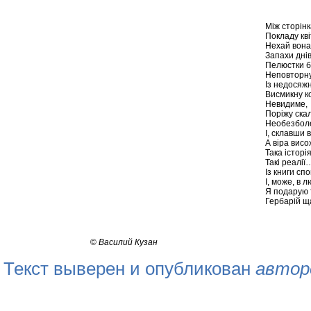
Між сторінк
Покладу кві
Нехай вона
Запахи днів
Пелюстки б
Неповторну 
Із недосяж
Висмикну ко
Невидиме,
Поріжу ска
Необезбол
І, склавши 
А віра вис
Така історія
Такі реалії
Із книги сп
І, може, в 
Я подарую т
Гербарій щ
©
Василий Кузан
Текст выверен и опубликован
автор