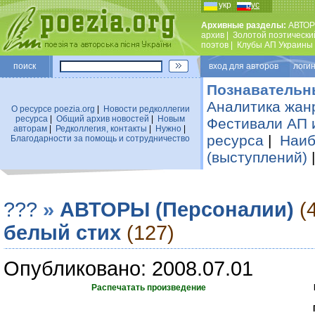
укр
рус
Архивные разделы:
АВТОР
архив
|
Золотой поэтически
поэтов
|
Клубы АП Украины
поиск
вход для авторов логин
Познавательн
Аналитика жан
О ресурсе poezia.org
|
Новости редколлегии
ресурса
|
Общий архив новостей
|
Новым
Фестивали АП 
авторам
|
Редколлегия, контакты
|
Нужно
|
ресурса
|
Наиб
Благодарности за помощь и сотрудничество
(выступлений)
???
»
АВТОРЫ (Персоналии)
(
белый стих
(127)
Опубликовано: 2008.07.01
Распечатать произведение