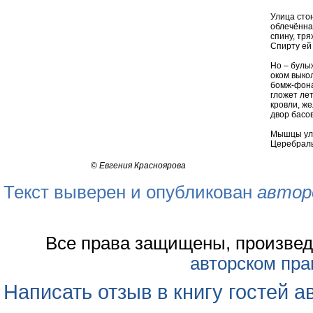
Улица сто
облечённа
спину, тр
Спирту ей 
Но – булыж
оком выко
бомж-фона
гложет ле
кровли, ж
двор басо
Мышцы ули
Церебрал
©
Евгения Красноярова
Текст выверен и опубликован
автор
Все права защищены, произвед
авторском пра
Написать отзыв в книгу гостей а