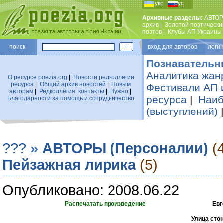
укр
рус
Архивные разделы:
АВТОР
архив
|
Золотой поэтически
поэтов
|
Клубы АП Украины
поиск
вход для авторов логин
Познавательн
Аналитика жан
О ресурсе poezia.org
|
Новости редколлегии
ресурса
|
Общий архив новостей
|
Новым
Фестивали АП 
авторам
|
Редколлегия, контакты
|
Нужно
|
ресурса
|
Наиб
Благодарности за помощь и сотрудничество
(выступлений)
???
»
АВТОРЫ (Персоналии)
(
Пейзажная лирика
(5)
Опубликовано: 2008.06.22
Распечатать произведение
Евг
Улица стон