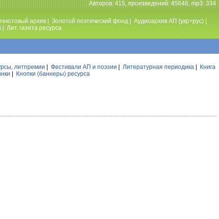
Авторов: 415, произведений: 45648, mp3: 334
текстовый архив
|
Золотой поэтический фонд
|
Аудиоархив АП (укр+рус)
|
ы
|
Лит. газета ресурса
урсы, литпремии
|
Фестивали АП и поэзии
|
Литературная периодика
|
Книга
инки
|
Кнопки (баннеры) ресурса