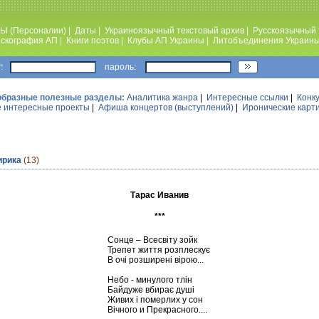
Ы (Персоналии)
|
Даты
|
Украиноязычный текстовый архив
|
Русскоязычный 
скография АП
|
Книги поэтов
|
Клубы АП Украины
|
Литобъединения Украин
:
пароль:
образные полезные разделы:
Аналитика жанра
|
Интересные ссылки
|
Конк
 интересные проекты
|
Афиша концертов (выступлений)
|
Иронические карт
ирика
(13)
Тарас Иванив
***
Сонце – Всесвіту зойк
Трепет життя розплескує
В очі розширені вірою...
Небо - минулого тлін
Байдуже вбирає душі
Живих і померлих у сон
Вічного и Прекрасного....