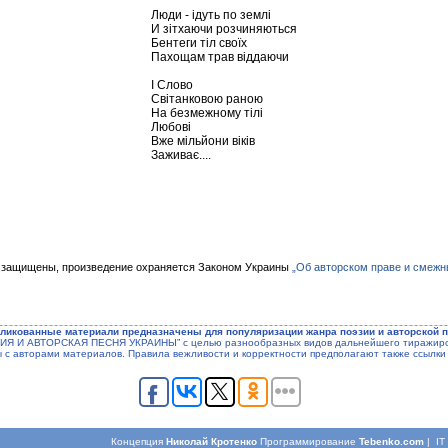
Люди - ідуть по землі
И зітхаючи розчиняються
Бентеги тіл своїх
Пахощам трав віддаючи
І Слово
Світанковою раною
На безмежному тілі
Любові
Вже мільйони віків
Заживає....
 защищены, произведение охраняется Законом Украины
„Об авторском праве и смежн
ликованные материали предназначены для популяризации жанра поэзии и авторской п
ЭЗИЯ И АВТОРСКАЯ ПЕСНЯ УКРАИНЫ” с целью разнообразных видов дальнейшего тиражиров
ы с авторами материалов. Правила вежливости и корректности предполагают также ссылки 
Концепция
Николай Кротенко
Программирование
Tebenko.com
| I