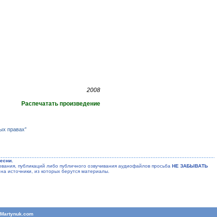
2008
Распечатать произведение
ых правах”
есни.
ания, публикаций либо публичного озвучивания аудиофайлов просьба
НЕ ЗАБЫВАТЬ
на источники, из которых берутся материалы.
T
Martynuk.com