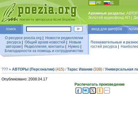
укр
рус
Архивные разделы:
АВТОР
Золотой аудиофонд АП
|
Ди
поиск
вход для авторов логин
О ресурсе poezia.org
|
Новости редколлегии
ресурса
|
Общий архив новостей
|
Новым
Познавательные и разно
авторам
|
Редколлегия, контакты
|
Нужно
|
гостей ресурса
|
Наиболее
Благодарности за помощь и сотрудничество
???
»
АВТОРЫ (Персоналии)
(415)
/
Тарас Иванив
(338)
/
Универсальная л
Опубликовано: 2008.04.17
Распечатать произведение