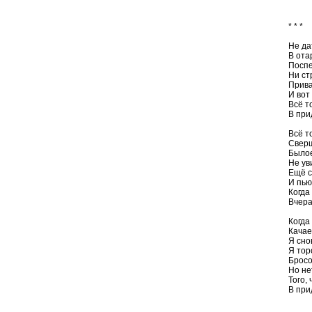
* * *
Не да
В ота
Поспе
Ни ст
Прива
И вот
Всё т
В при
Всё т
Сверш
Былое
Не ув
Ещё с
И пью
Когда
Вчера
Когда
Качае
Я сно
Я тор
Бросо
Но не
Того,
В при