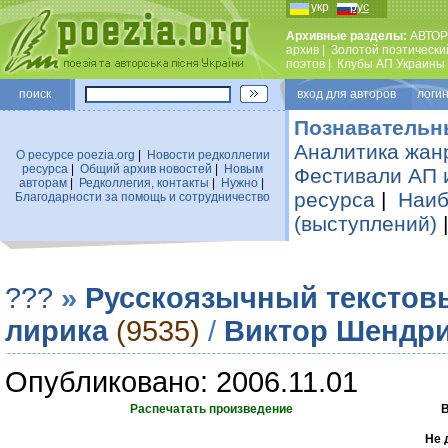
укр
рус
Архивные разделы:
АВТОР
архив
|
Золотой поэтически
поэтов
|
Клубы АП Украины
поиск
вход для авторов логин
Познавательн
Аналитика жан
О ресурсе poezia.org
|
Новости редколлегии
ресурса
|
Общий архив новостей
|
Новым
Фестивали АП 
авторам
|
Редколлегия, контакты
|
Нужно
|
ресурса
|
Наиб
Благодарности за помощь и сотрудничество
(выступлений)
???
»
Русскоязычный текстов
лирика
(9535)
/
Виктор Шендр
Опубликовано: 2006.11.01
Распечатать произведение
В
Не 