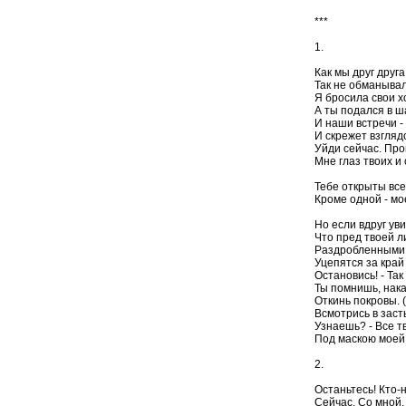
***
1.
Как мы друг друга
Так не обманывал
Я бросила свои х
А ты подался в ш
И наши встречи - 
И скрежет взглядо
Уйди сейчас. Про
Мне глаз твоих и
Тебе открыты все
Кроме одной - мо
Но если вдруг ув
Что пред твоей л
Раздробленными 
Уцепятся за край
Остановись! - Так
Ты помнишь, нака
Откинь покровы. (
Всмотрись в заст
Узнаешь? - Все т
Под маскою моей 
2.
Останьтесь! Кто-н
Сейчас. Со мной.