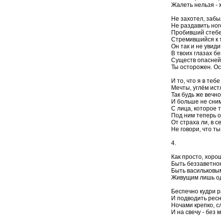
Жалеть нельзя - 
Не захотел, забыл
Не раздавить ног
Пробивший стебе
Стремившийся к те
Он так и не увиди
В твоих глазах б
Существ опасней 
Ты осторожен. Ос
И то, что я в тебе
Мечты, углём ист
Так будь же вечн
И больше не сни
С лица, которое т
Под ним теперь о
От страха ли, в с
Не говори, что ты
4.
Как просто, хорош
Быть беззаветною
Быть васильковы
Живущим лишь од
Беспечно кудри р
И подводить рес
Ночами крепко, с
И на свечу - без 