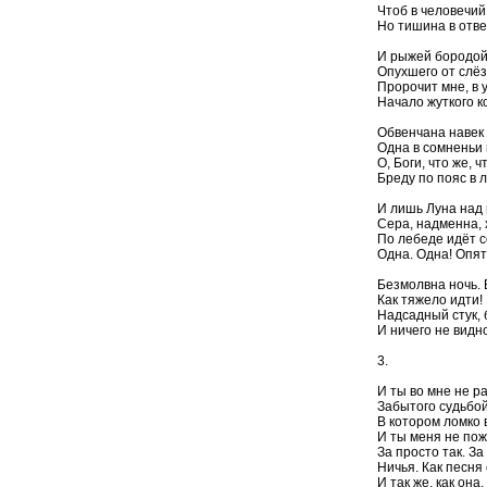
Чтоб в человечий
Но тишина в отве
И рыжей бородой
Опухшего от слёз
Пророчит мне, в 
Начало жуткого к
Обвенчана навек 
Одна в сомненьи и
О, Боги, что же, ч
Бреду по пояс в 
И лишь Луна над 
Сера, надменна, 
По лебеде идёт с
Одна. Одна! Опять
Безмолвна ночь.
Как тяжело идти! 
Надсадный стук,
И ничего не видн
3.
И ты во мне не р
Забытого судьбой
В котором ломко в
И ты меня не пож
За просто так. За 
Ничья. Как песня 
И так же, как она