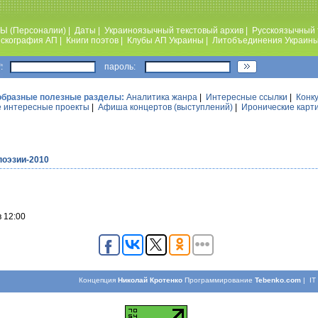
Ы (Персоналии)
|
Даты
|
Украиноязычный текстовый архив
|
Русскоязычный 
скография АП
|
Книги поэтов
|
Клубы АП Украины
|
Литобъединения Украин
:
пароль:
образные полезные разделы:
Аналитика жанра
|
Интересные ссылки
|
Конк
 интересные проекты
|
Афиша концертов (выступлений)
|
Иронические карт
поэзии-2010
 12:00
Концепция
Николай Кротенко
Программирование
Tebenko.com
| I