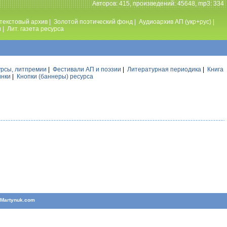
Авторов: 415, произведений: 45648, mp3: 334
текстовый архив
|
Золотой поэтический фонд
|
Аудиоархив АП (укр+рус)
|
ы
|
Лит. газета ресурса
урсы, литпремии
|
Фестивали АП и поэзии
|
Литературная периодика
|
Книга
инки
|
Кнопки (баннеры) ресурса
T
Martynuk.com