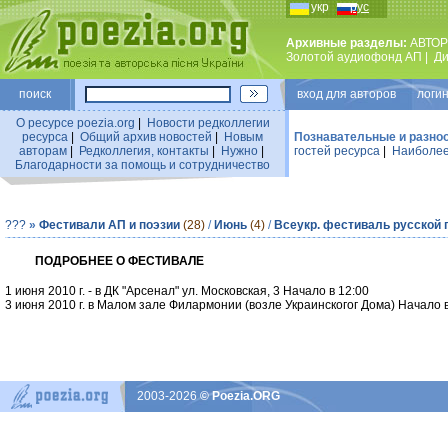
укр
рус
Архивные разделы:
АВТОР
Золотой аудиофонд АП
|
Ди
поиск
вход для авторов логин
О ресурсе poezia.org
|
Новости редколлегии
ресурса
|
Общий архив новостей
|
Новым
Познавательные и разно
авторам
|
Редколлегия, контакты
|
Нужно
|
гостей ресурса
|
Наиболее
Благодарности за помощь и сотрудничество
???
»
Фестивали АП и поэзии
(28)
/
Июнь
(4)
/
Всеукр. фестиваль русской 
ПОДРОБНЕЕ О ФЕСТИВАЛЕ
1 июня 2010 г. - в ДК "Арсенал" ул. Московская, 3 Начало в 12:00
3 июня 2010 г. в Малом зале Филармонии (возле Украинскогог Дома) Начало в
2003-2026
© Poezia.ORG