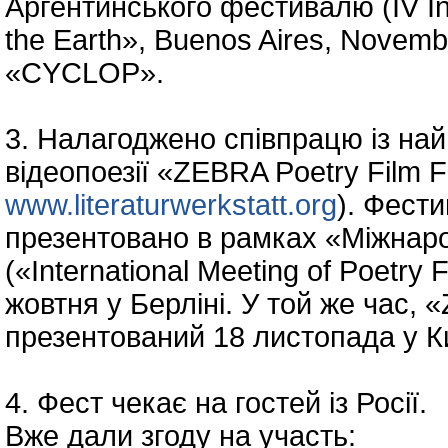
Аргентинського фестивалю (IV Inte
the Earth», Buenos Aires, Novem
«CYCLOP».
3. Налагоджено співпрацю із н
відеопоезії «ZEBRA Poetry Film Fe
www.literaturwerkstatt.org
). Фест
презентовано в рамках «Міжнарод
(«International Meeting of Poetry
жовтня у Берліні. У той же час, 
презентований 18 листопада у К
4. Фест чекає на гостей із Росії.
Вже дали згоду на участь: