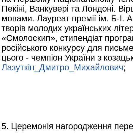
Пекіні, Ванкувері та Лондоні. Ві
мовами. Лауреат премії ім. Б-І.
творів молодих українських літ
«Смолоскип», стипендіат програ
російського конкурсу для письм
цього - чемпіон України з козац
Лазуткін_Дмитро_Михайлович
;
5. Церемонія нагородження перем