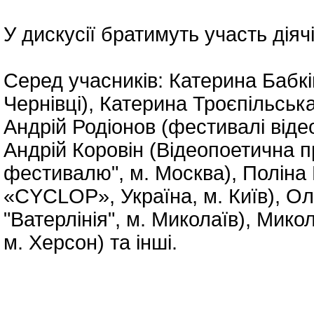
У дискусії братимуть участь діячі
Серед учасників: Катерина Бабкі
Чернівці), Катерина Троєпільська
Андрій Родіонов (фестивалі відеоп
Андрій Коровін (Відеопоетична 
фестивалю", м. Москва), Поліна 
«CYCLOP», Україна, м. Київ), О
"Ватерлінія", м. Миколаїв), Мико
м. Херсон) та інші.