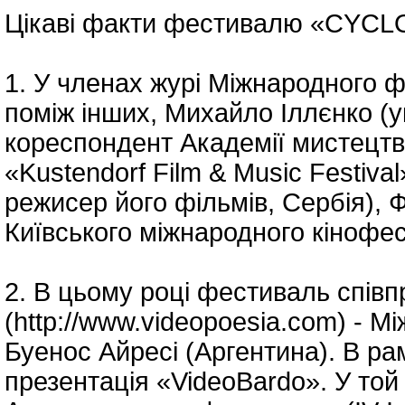
Цікаві факти фестивалю «CYCLO
1. У членах журі Міжнародного 
поміж інших, Михайло Іллєнко (у
кореспондент Академії мистецтв
«Kustendorf Film & Music Festiva
режисер його фільмів, Сербія), 
Київського міжнародного кінофе
2. В цьому році фестиваль спів
(http://www.videopoesia.com) - 
Буенос Айресі (Аргентина). В р
презентація «VideoBardo». У той