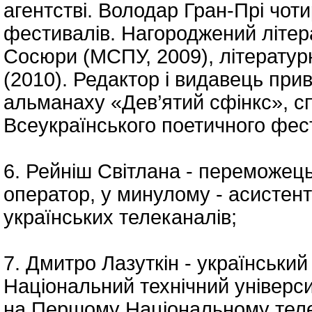
агентстві. Володар Гран-Прі чот
фестивалів. Нагороджений літе
Сосюри (МСПУ, 2009), літератур
(2010). Редактор і видавець при
альманаху «Дев’ятий сфінкс», сп
Всеукраїнського поетичного фес
6. Рейніш Світлана - переможец
оператор, у минулому - асистент
українських телеканалів;
7. Дмитро Лазуткін - український
Національний технічний універс
на Першому Національному телек