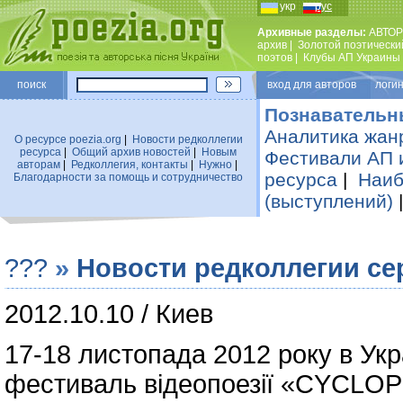
укр
рус
Архивные разделы:
АВТОР
архив
|
Золотой поэтически
поэтов
|
Клубы АП Украины
поиск
вход для авторов логин
Познавательн
Аналитика жан
О ресурсе poezia.org
|
Новости редколлегии
ресурса
|
Общий архив новостей
|
Новым
Фестивали АП 
авторам
|
Редколлегия, контакты
|
Нужно
|
ресурса
|
Наиб
Благодарности за помощь и сотрудничество
(выступлений)
???
»
Новости редколлегии се
2012.10.10 / Киев
17-18 листопада 2012 року в Укр
фестиваль відеопоезії «CYCLOP