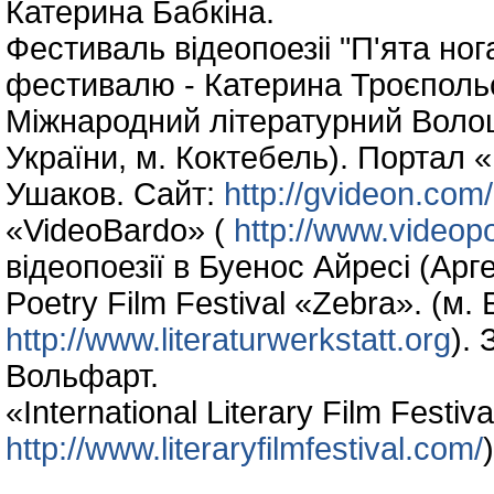
Катерина Бабкіна.
Фестиваль відеопоезіі "П'ята нога
фестивалю - Катерина Троєпольс
Міжнародний літературний Волош
України, м. Коктебель). Портал «
Ушаков. Сайт:
http://gvideon.com/
«VideoBardo» (
http://www.videop
відеопоезії в Буенос Айресі (Арг
Poetry Film Festival «Zebra». (м.
http://www.literaturwerkstatt.org
).
Вольфарт.
«International Literary Film Fest
http://www.literaryfilmfestival.com/
)