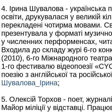
4. Ірина Шувалова - українська 
освіти, друкувалася у великій кі
перекладені чотирма мовами. Св
презентувала у форматі музично-
у численних перформенсах, чита
Входила до складу журі 6-го кон
(2010), 6-го Міжнародного теат
1-го фестивалю відеопоезії «CY
поезію з англійської та російсько
Шувалова_Ірина
;
5. Олексій Торхов - поет, журнал
Майор міліції у відставці. Прац