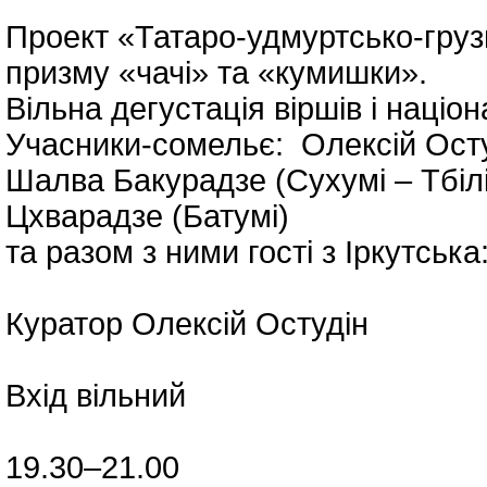
Проект «Татаро-удмуртсько-грузи
призму «чачі» та «кумишки».
Вільна дегустація віршів і націо
Учасники-сомельє: Олексій Остуд
Шалва Бакурадзе (Сухумі – Тбіліс
Цхварадзе (Батумі)
та разом з ними гості з Іркутська
Куратор Олексій Остудін
Вхід вільний
19.30–21.00