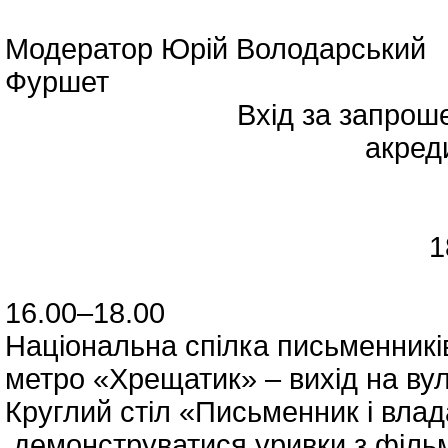
Модератор Юрій Володарський
Фуршет
Вхід за запрошеннями т
акредитация ЗМІ
18 травня (п
16.00–18.00
Національна спілка письменників 
метро «Хрещатик» – вихід на вул
Круглий стіл «Письменник і влада
демонструватися уривки з фільм