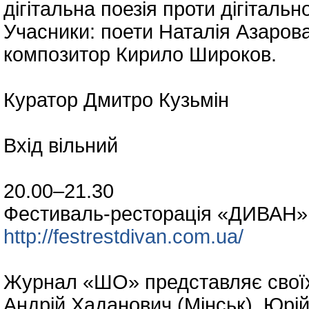
дігітальна поезія проти дігітальн
Учасники: поети Наталія Азарова
композитор Кирило Широков.
Куратор Дмитро Кузьмін
Вхід вільний
20.00–21.30
Фестиваль-ресторація «ДИВАН» 
http://festrestdivan.com.ua/
Журнал «ШО» представляє своїх
Андрій Хаданович (Мінськ), Юрій