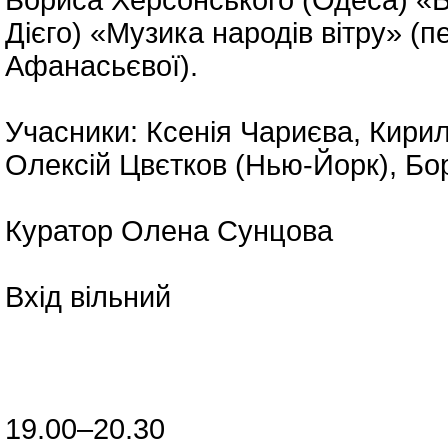
Бориса Херсонського (Одеса) «В д
Дієго) «Музика народів вітру» (п
Афанасьєвої).
Учасники: Ксенія Чариєва, Кирил
Олексій Цвєтков (Нью-Йорк), Бо
Куратор Олена Сунцова
Вхід вільний
19.00–20.30