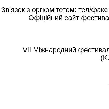
Зв’язок з оргкомітетом: тел/фак
Офіційний сайт фестива
VII Міжнародний фестиваль п
(К
17–21 трав
ПРОГР