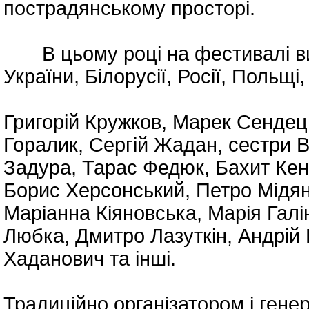
пострадянському просторі.
В цьому році на фестивалі вис
України, Білорусії, Росії, Польщі
Григорій Кружков, Марек Сендец
Горалик, Сергій Жадан, сестри В
Задура, Тарас Федюк, Бахит Кен
Борис Херсонський, Петро Мідян
Маріанна Кіяновська, Марія Галін
Любка, Дмитро Лазуткін, Андрій 
Хаданович та інші.
Традиційно організатором і ген