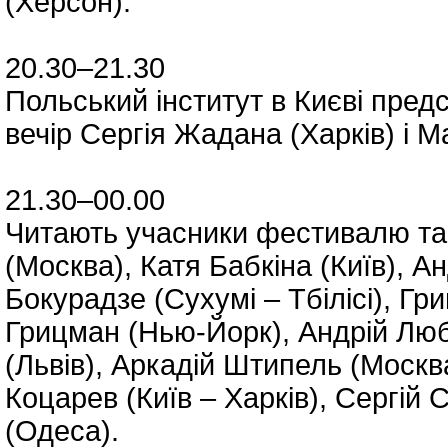
(Херсон).
20.30–21.30
Польський інститут в Києві пред
вечір Сергія Жадана (Харків) і 
21.30–00.00
Читають учасники фестивалю та
(Москва), Катя Бабкіна (Київ), 
Бокурадзе (Сухумі – Тбілісі), Гр
Грицман (Нью-Йорк), Андрій Любк
(Львів), Аркадій Штипель (Москва
Коцарев (Київ – Харків), Сергій
(Одеса).