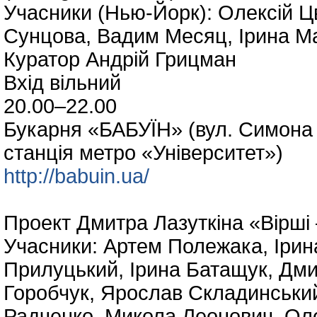
Учасники (Нью-Йорк): Олексій Ц
Сунцова, Вадим Месяц, Ірина М
Куратор Андрій Грицман
Вхід вільний
20.00–22.00
Букарня «БАБУЇН» (вул. Симона 
станція метро «Університет»)
http://babuin.ua/
Проект Дмитра Лазуткіна «Вірші 
Учасники: Артем Полежака, Ірин
Прилуцький, Ірина Батащук, Дми
Горобчук, Ярослав Складинський
Радченко, Микола Леонович, Оле