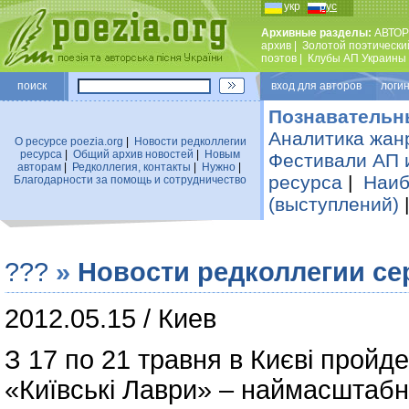
укр
рус
Архивные разделы:
АВТОР
архив
|
Золотой поэтически
поэтов
|
Клубы АП Украины
поиск
вход для авторов логин
Познавательн
Аналитика жан
О ресурсе poezia.org
|
Новости редколлегии
ресурса
|
Общий архив новостей
|
Новым
Фестивали АП 
авторам
|
Редколлегия, контакты
|
Нужно
|
ресурса
|
Наиб
Благодарности за помощь и сотрудничество
(выступлений)
???
»
Новости редколлегии се
2012.05.15 / Киев
З 17 по 21 травня в Києві пройд
«Київські Лаври» – наймасштабн