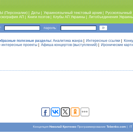
Ы (Персоналии)
|
Даты
|
Украиноязычный текстовый архив
|
Русскоязычный 
скография АП
|
Книги поэтов
|
Клубы АП Украины
|
Литобъединения Украин
:
пароль:
образные полезные разделы:
Аналитика жанра
|
Интересные ссылки
|
Конк
 интересные проекты
|
Афиша концертов (выступлений)
|
Иронические карт
Концепция
Николай Кротенко
Программирование
Tebenko.com
| I