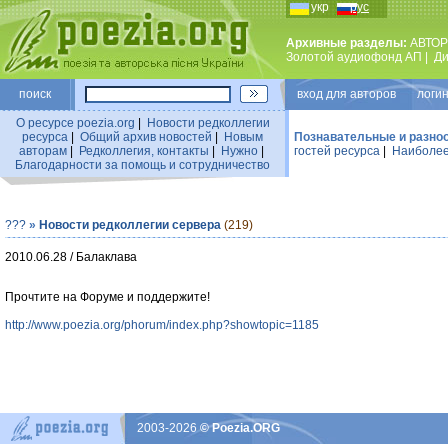
укр
рус
Архивные разделы:
АВТОР
Золотой аудиофонд АП
|
Ди
поиск
вход для авторов логин
О ресурсе poezia.org
|
Новости редколлегии
ресурса
|
Общий архив новостей
|
Новым
Познавательные и разно
авторам
|
Редколлегия, контакты
|
Нужно
|
гостей ресурса
|
Наиболее
Благодарности за помощь и сотрудничество
???
»
Новости редколлегии сервера
(219)
2010.06.28 / Балаклава
Прочтите на Форуме и поддержите!
http://www.poezia.org/phorum/index.php?showtopic=1185
2003-2026
© Poezia.ORG