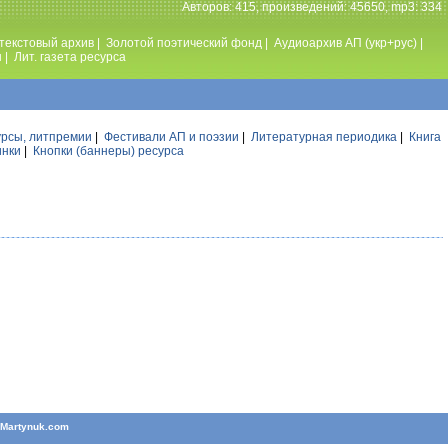
Авторов: 415, произведений: 45650, mp3: 334
текстовый архив
|
Золотой поэтический фонд
|
Аудиоархив АП (укр+рус)
|
ы
|
Лит. газета ресурса
урсы, литпремии
|
Фестивали АП и поэзии
|
Литературная периодика
|
Книга
инки
|
Кнопки (баннеры) ресурса
T
Martynuk.com