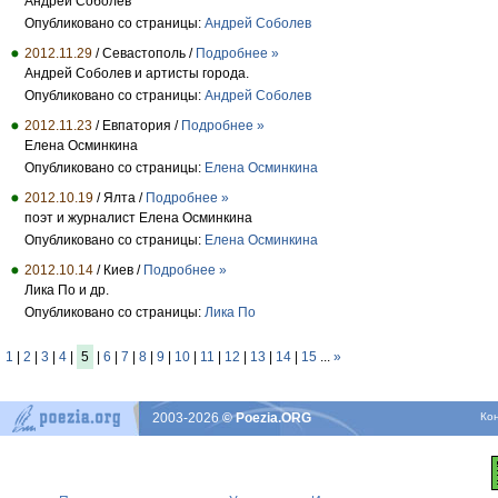
Андрей Соболев
Опубликовано со страницы:
Андрей Соболев
2012.11.29
/ Cевастополь /
Подробнее »
Андрей Соболев и артисты города.
Опубликовано со страницы:
Андрей Соболев
2012.11.23
/ Евпатория /
Подробнее »
Елена Осминкина
Опубликовано со страницы:
Елена Осминкина
2012.10.19
/ Ялта /
Подробнее »
поэт и журналист Елена Осминкина
Опубликовано со страницы:
Елена Осминкина
2012.10.14
/ Киев /
Подробнее »
Лика По и др.
Опубликовано со страницы:
Лика По
1
|
2
|
3
|
4
|
5
|
6
|
7
|
8
|
9
|
10
|
11
|
12
|
13
|
14
|
15
...
»
2003-2026
© Poezia.ORG
Ко