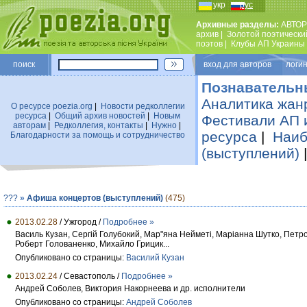
укр
рус
Архивные разделы:
АВТОР
архив
|
Золотой поэтически
поэтов
|
Клубы АП Украины
поиск
вход для авторов логин
Познавательн
Аналитика жан
О ресурсе poezia.org
|
Новости редколлегии
ресурса
|
Общий архив новостей
|
Новым
Фестивали АП 
авторам
|
Редколлегия, контакты
|
Нужно
|
ресурса
|
Наиб
Благодарности за помощь и сотрудничество
(выступлений)
???
»
Афиша концертов (выступлений)
(475)
2013.02.28
/ Ужгород /
Подробнее »
Василь Кузан, Сергій Голубокий, Мар"яна Нейметі, Маріанна Шутко, Петро
Роберт Голованенко, Михайло Грицик...
Опубликовано со страницы:
Василий Кузан
2013.02.24
/ Севастополь /
Подробнее »
Андрей Соболев, Виктория Накорнеева и др. исполнители
Опубликовано со страницы:
Андрей Соболев