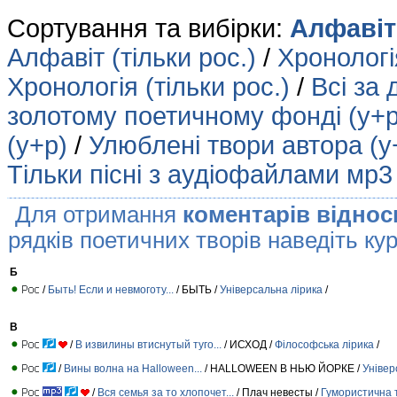
Сортування та вибірки:
Алфавіт 
Алфавіт (тільки рос.)
/
Хронологія
Хронологія (тільки рос.)
/
Всі за 
золотому поетичному фонді (у+р
(у+р)
/
Улюблені твори автора (у
Тільки пісні з аудіофайлами мр3
Для отримання
коментарів віднос
рядків поетичних творів наведіть кур
Б
/
Быть! Если и невмоготу...
/ БЫТЬ /
Універсальна лірика
/
В
/
В извилины втиснутый туго...
/ ИСХОД /
Філософська лірика
/
/
Вины волна на Halloween...
/ HALLOWEEN В НЬЮ ЙОРКЕ /
Універ
/
Вся семья за то хлопочет...
/ Плач невесты /
Гумористична т