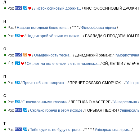
Л
/
Листок осиновый дрожит...
/ ЛИСТОК ОСИНОВЫЙ ДРОЖИТ
Н
/
Наврал погодный бюлетень...
/ * * * /
Філософська лірика
/
/
Над гитарой чёлочка из пакли...
/ БАЛЛАДА О ПРОДЗЕМНОМ П
О
/
Обыденность тесна...
/ Декаденский романс /
Гумористична 
/
Ой, летіли лелеченьки, летіли низенько...
/ ОЙ, ЛЕТІЛИ ЛЕЛЕЧЕ
П
/
Прячет облако-сморчок...
/ ПРЯЧЕТ ОБЛАКО-СМОРЧОК... /
Універ
С
/
С воспаленными глазами
/ ЛЕГЕНДА О МАСТЕРЕ /
Універсальна 
/
Сколько горечи в этом исходе
/ ГОРЬКАЯ ПЕСНЯ /
Універсаль
Т
/
Тебя судить не будут строго...
/ * * * /
Універсальна лірика
/