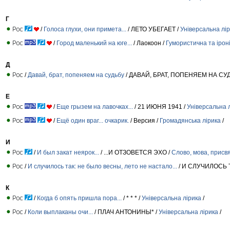
Г
/
Голоса глухи, они примета...
/ ЛЕТО УБЕГАЕТ /
Універсальна лі
/
Город маленький на юге...
/ Лаокоон /
Гумористична та ірон
Д
/
Давай, брат, попеняем на судьбу
/ ДАВАЙ, БРАТ, ПОПЕНЯЕМ НА СУДЬ
Е
/
Еще грызем на лавочках...
/ 21 ИЮНЯ 1941 /
Універсальна 
/
Ещё один враг... очкарик.
/ Версия /
Громадянська лірика
/
И
/
И был закат неярок...
/ ...И ОТЗОВЕТСЯ ЭХО /
Слово, мова, присв
/
И случилось так: не было весны, лето не настало...
/ И СЛУЧИЛОСЬ ТА
К
/
Когда б опять пришла пора...
/ * * * /
Універсальна лірика
/
/
Коли выплаканы очи...
/ ПЛАЧ АНТОНИНЫ* /
Універсальна лірика
/