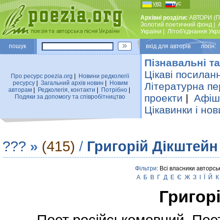
укр
рус
Архівні розділи:
АВТОРИ (П
Золотий поетичний фонд
|
України
|
Лiтоб'єднання Укр
пошук
вхiд для авторiв логін:
Пізнавальні та
Цікаві посилан
Про ресурс poezia.org
|
Новини редколегiї
ресурсу
|
Загальний архiв новин
|
Новим
Літературна пе
авторам
|
Редколегiя, контакти
|
Потрiбно
|
проекти
|
Афіша
Подяки за допомогу та співробітництво
Цікавинки і нов
???
»
(415)
/
Григорій Дікштейн
Фільтри
: Всі власники авторсь
А
Б
В
Г
Д
Е
Є
Ж
З
І
Ї
Й
К
Григор