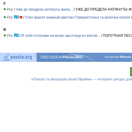
У
/
Уже до предела натянуты жилы...
/ УЖЕ ДО ПРЕДЕЛА НАТЯНУТЫ Ж
/
Утро красит нежным цветом
/
Гумористична та іронічна поезія
/
Я
/
Я тебя отпускаю на волю, как птицу из клетки...
/ ПОПУТНАЯ ПЕС
2003-2026
© Poezia.ORG
Концепцiя
Микола 
«Поезія та авторська пісня України» — Інтернет-ресурс для