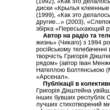
(1992), «Как это делалось
диски «Крылья клеенные 
(1999), «Как это делалось
другие...» (2003), «Слепо
збірка «Пересыхающий ру
Автор на радіо та тел
жизнь» (Чикаго) з 1994 р
російському телебаченні 
творчість Григорія Дікшт
рядом» (автор Іван Менже
Нателлою Болтянською (М
«Арсенал».
Публікації в колектив
Григорія Дікштейна увійш
інших бувших республік С
лучших стихотворений ми