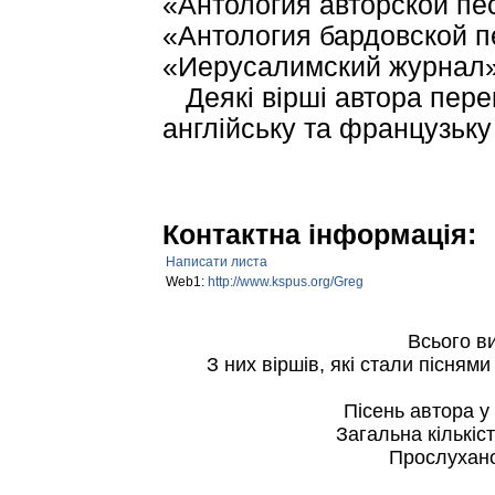
«Антология авторской пес
«Антология бардовской п
«Иерусалимский журнал» 
Деякі вірші автора перек
англійську та французьку
Контактна інформація:
Написати листа
Web1:
http://www.kspus.org/Greg
Всього в
З них віршів, які стали пісням
Пісень автора 
Загальна кількіс
Прослухано