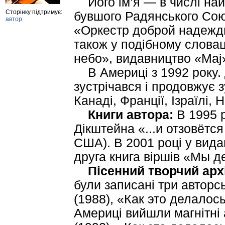
Його ім’я — в числі найв
Сторінку підтримує:
бувшого Радянського Союз
автор
«Оркестр доброй надежды»
також у подібному слова
небо», видавництво «Maj»
В Америці з 1992 року. 
зустрічався і продовжує з
Канаді, Франції, Ізраїлі, Н
Книги автора:
В 1995 р
Дікштейна «...и отзовётся
США). В 2001 році у вида
друга книга віршів «Мы д
Пісенний творчий арх
були записані три авторсь
(1988), «Как это делалось
Америці вийшли магнітні