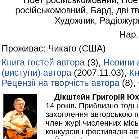
Поет російськомовний, Поет,
російськомовний, Бард, дві тв
Художник, Радіожурн
Нар.
Проживає: Чикаго (США)
Книга гостей автора
(3),
Новини 
(виступи) автора
(2007.11.03),
Кн
Рецензії на творчість автора
(8),
Дікштейн Григорій Ю
14 років. Приблизно тоді
захоплення авторською пі
член журі численних місь
конкурсів і фестивалів авт