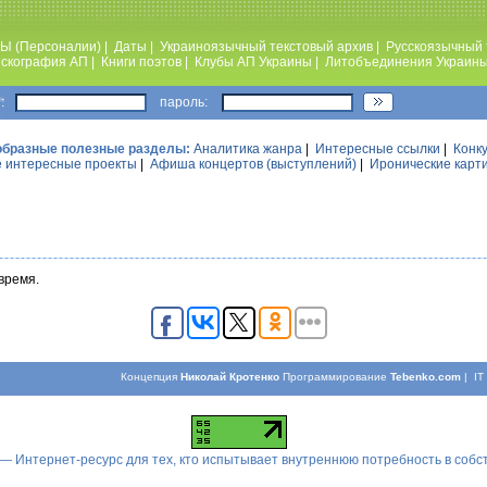
Ы (Персоналии)
|
Даты
|
Украиноязычный текстовый архив
|
Русскоязычный 
скография АП
|
Книги поэтов
|
Клубы АП Украины
|
Литобъединения Украин
:
пароль:
образные полезные разделы:
Аналитика жанра
|
Интересные ссылки
|
Конк
 интересные проекты
|
Афиша концертов (выступлений)
|
Иронические карт
время.
Концепция
Николай Кротенко
Программирование
Tebenko.com
| I
 — Интернет-ресурс для тех, кто испытывает внутреннюю потребность в соб