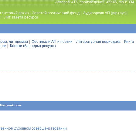
Авторов: 415, произведений: 45646, mp3: 334
текстовый архив
|
Золотой поэтический фонд
|
Аудиоархив АП (укр+рус)
|
ы
|
Лит. газета ресурса
урсы, литпремии
|
Фестивали АП и поэзии
|
Литературная периодика
|
Книга
инки
|
Кнопки (баннеры) ресурса
T
Martynuk.com
ственном духовном совершенствовании