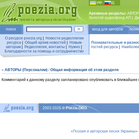
укр
рус
Архивные разделы:
АВТОР
Золотой аудиофонд АП
|
Ди
поиск
вход для авторов логин
О ресурсе poezia.org
|
Новости редколлегии
ресурса
|
Общий архив новостей
|
Новым
Познавательные и разно
авторам
|
Редколлегия, контакты
|
Нужно
|
гостей ресурса
|
Наиболее
Благодарности за помощь и сотрудничество
»
АВТОРЫ (Персоналии)
/
Общая информация об этом разделе
Комментарий к данному разделу запланировано опубликовать в ближайшее 
2003-2026
© Poezia.ORG
«Поэзия и авторская песня Украины»