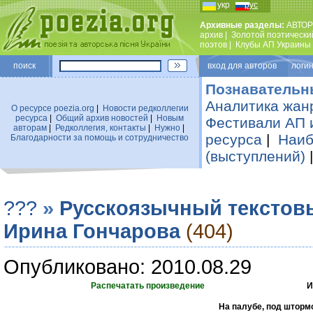
укр
рус
Архивные разделы:
АВТОР
архив
|
Золотой поэтически
поэтов
|
Клубы АП Украины
поиск
вход для авторов логин
Познавательн
Аналитика жан
О ресурсе poezia.org
|
Новости редколлегии
ресурса
|
Общий архив новостей
|
Новым
Фестивали АП 
авторам
|
Редколлегия, контакты
|
Нужно
|
ресурса
|
Наиб
Благодарности за помощь и сотрудничество
(выступлений)
???
»
Русскоязычный текстов
Ирина Гончарова
(404)
Опубликовано: 2010.08.29
Распечатать произведение
И
На палубе, под шторм