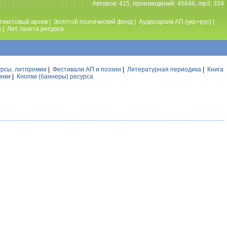
Авторов: 415, произведений: 45646, mp3: 334
текстовый архив
|
Золотой поэтический фонд
|
Аудиоархив АП (укр+рус)
|
ы
|
Лит. газета ресурса
урсы, литпремии
|
Фестивали АП и поэзии
|
Литературная периодика
|
Книга
инки
|
Кнопки (баннеры) ресурса