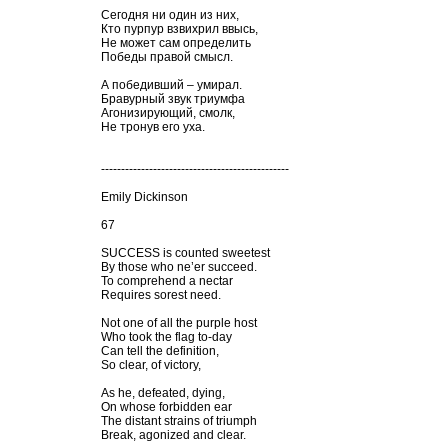
Сегодня ни один из них,
Кто пурпур взвихрил ввысь,
Не может сам определить
Победы правой смысл.
А победивший – умирал.
Бравурный звук триумфа
Агонизирующий, смолк,
Не тронув его уха.
-----------------------------------------------
Emily Dickinson
67
SUCCESS is counted sweetest
By those who ne’er succeed.
To comprehend a nectar
Requires sorest need.
Not one of all the purple host
Who took the flag to-day
Can tell the definition,
So clear, of victory,
As he, defeated, dying,
On whose forbidden ear
The distant strains of triumph
Break, agonized and clear.