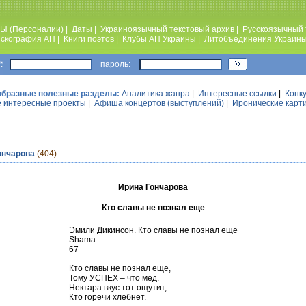
Ы (Персоналии)
|
Даты
|
Украиноязычный текстовый архив
|
Русскоязычный 
скография АП
|
Книги поэтов
|
Клубы АП Украины
|
Литобъединения Украин
:
пароль:
образные полезные разделы:
Аналитика жанра
|
Интересные ссылки
|
Конк
 интересные проекты
|
Афиша концертов (выступлений)
|
Иронические карт
ончарова
(404)
Ирина Гончарова
Кто славы не познал еще
Эмили Дикинсон. Кто славы не познал еще
Shama
67
Кто славы не познал еще,
Тому УСПЕХ – что мед.
Нектара вкус тот ощутит,
Кто горечи хлебнет.