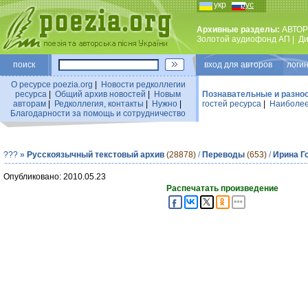
укр
рус
Архивные разделы:
АВТОР
Золотой аудиофонд АП
|
Ди
поиск
вход для авторов логин
О ресурсе poezia.org
|
Новости редколлегии
ресурса
|
Общий архив новостей
|
Новым
Познавательные и разно
авторам
|
Редколлегия, контакты
|
Нужно
|
гостей ресурса
|
Наиболее
Благодарности за помощь и сотрудничество
???
»
Русскоязычный текстовый архив
(28878)
/
Переводы
(653)
/
Ирина Г
Опубликовано: 2010.05.23
Распечатать произведение