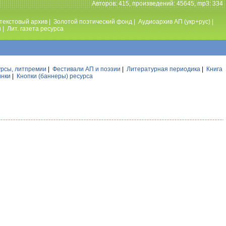
Авторов: 415, произведений: 45645, mp3: 334
текстовый архив
|
Золотой поэтический фонд
|
Аудиоархив АП (укр+рус)
|
ы
|
Лит. газета ресурса
урсы, литпремии
|
Фестивали АП и поэзии
|
Литературная периодика
|
Книга
инки
|
Кнопки (баннеры) ресурса