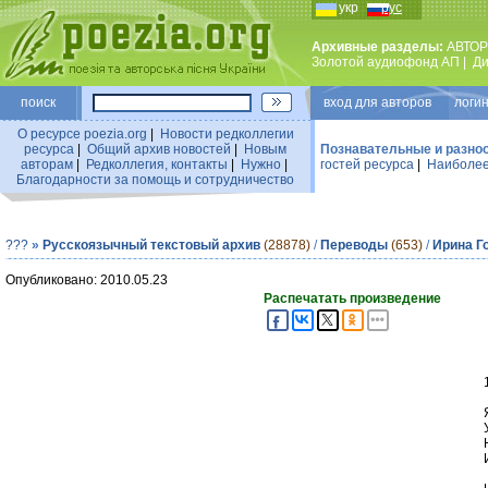
укр
рус
Архивные разделы:
АВТОР
Золотой аудиофонд АП
|
Ди
поиск
вход для авторов логин
О ресурсе poezia.org
|
Новости редколлегии
ресурса
|
Общий архив новостей
|
Новым
Познавательные и разно
авторам
|
Редколлегия, контакты
|
Нужно
|
гостей ресурса
|
Наиболее
Благодарности за помощь и сотрудничество
???
»
Русскоязычный текстовый архив
(28878)
/
Переводы
(653)
/
Ирина Г
Опубликовано: 2010.05.23
Распечатать произведение