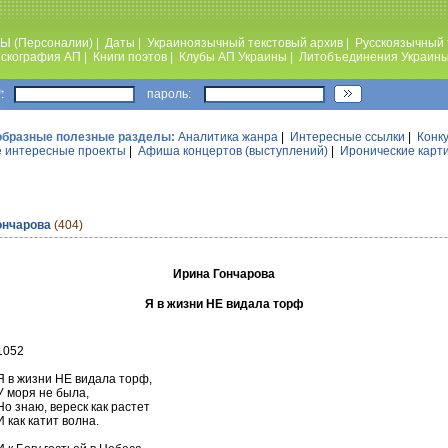
Ы (Персоналии)
|
Даты
|
Украиноязычный текстовый архив
|
Русскоязычный 
скография АП
|
Книги поэтов
|
Клубы АП Украины
|
Литобъединения Украин
:
пароль:
образные полезные разделы:
Аналитика жанра
|
Интересные ссылки
|
Конк
 интересные проекты
|
Афиша концертов (выступлений)
|
Иронические карт
ончарова
(404)
Ирина Гончарова
Я в жизни НЕ видала торф
1052
Я в жизни НЕ видала торф,
У моря не была,
Но знаю, вереск как растет
И как катит волна.