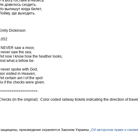
И к Богу гостьей в Небеса
Не довелось сходить.
Но выпишут когда билет,
Пойму, где выходить.
Emily Dickinson
1052
I NEVER saw a moor,
I never saw the sea;
Yet now I know how the heather looks,
And what a billow be.
I never spoke with God,
Nor visited in Heaven;
Yet certain am I of the spot
As if the checks were given.
==================
Checks (in the original): Color coded railway tickets indicating the direction of travel
 защищены, произведение охраняется Законом Украины
„Об авторском праве и смежн