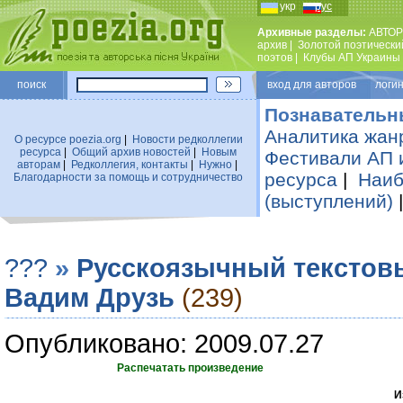
укр
рус
Архивные разделы:
АВТОР
архив
|
Золотой поэтически
поэтов
|
Клубы АП Украины
поиск
вход для авторов логин
Познавательн
Аналитика жан
О ресурсе poezia.org
|
Новости редколлегии
ресурса
|
Общий архив новостей
|
Новым
Фестивали АП 
авторам
|
Редколлегия, контакты
|
Нужно
|
ресурса
|
Наиб
Благодарности за помощь и сотрудничество
(выступлений)
???
»
Русскоязычный текстов
Вадим Друзь
(239)
Опубликовано: 2009.07.27
Распечатать произведение
И