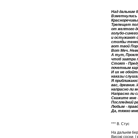
Над дальним 
Взметнулись 
Красноречивы
Трепещет пол
от желтого до
голубо-синег
и остужают с
столбы теней. 
вот твой Пор
Вот Меч. Неве
А тут, Прокл
чтоб завтра 
Стоят - Пред
почетным кар
И их не обойт
наказы слушая,
Я приближаюсь
вас, древние.
напрасно ли м
Напрасно ли 
Скажите мне -
Послледний ра
Любым - прав
Да, тяжко мне.
*** В. Стус
На дальнім бере
Високі сосни. І