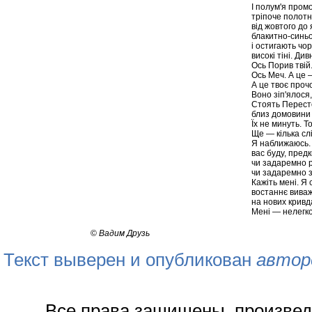
І полум'я пром
тріпоче полотн
від жовтого до 
блакитно-синьо
і остигають чо
високі тіні. Див
Ось Порив твій
Ось Меч. А це 
А це твоє проч
Воно зіп'ялося
Стоять Перест
близ домовини
Їх не минуть. Т
Ще — кілька слі
Я наближаюсь. 
вас буду, предк
чи задаремно р
чи задаремно з
Кажіть мені. Я 
востаннє виваж
на нових кривд
Мені — нелегко
©
Вадим Друзь
Текст выверен и опубликован
автор
Все права защищены, произвед