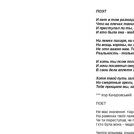
ПОЭТ
И нет в том разницы
Что на плечах твоих
И преступал ли ты, 
И кто была она - ма
Ни лемех пахаря, ни
Ни мощь короны, ни 
Не это важно нам. Т
Реальность - тольк
И хоть ты псом пол
И ночи посвятил ок
В свои дела вплетя 
Хотя твой путь зал
Но смертные грехи, 
Тебе прощаем мы, за
*** Ігор Качуровський
ПОЕТ
Не має значення: тіар
На раменах твоїх лахм
Чи ти переступав, чи 
І хто була вона – мадо
Чепіги рільника, рушн