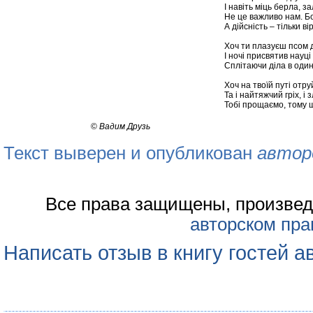
І навіть міць берла, з
Не це важливо нам. Бо
А дійсність – тільки ві
Хоч ти плазуєш псом 
І ночі присвятив науц
Сплітаючи діла в один
Хоч на твоїй путі отру
Та і найтяжчий гріх, 
Тобі прощаємо, тому щ
©
Вадим Друзь
Текст выверен и опубликован
автор
Все права защищены, произвед
авторском пра
Написать отзыв в книгу гостей а