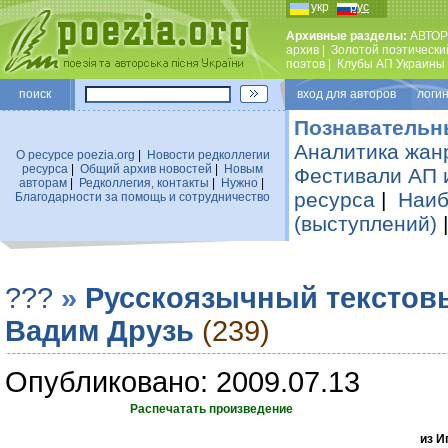
укр
рус
Архивные разделы:
АВТОР
архив
|
Золотой поэтически
поэтов
|
Клубы АП Украины
поиск
вход для авторов логин
Познавательн
Аналитика жан
О ресурсе poezia.org
|
Новости редколлегии
ресурса
|
Общий архив новостей
|
Новым
Фестивали АП 
авторам
|
Редколлегия, контакты
|
Нужно
|
ресурса
|
Наиб
Благодарности за помощь и сотрудничество
(выступлений)
???
»
Русскоязычный текстов
Вадим Друзь
(239)
Опубликовано: 2009.07.13
Распечатать произведение
из И