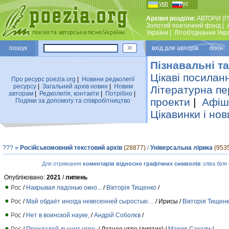
укр
рус
Архівні розділи:
АВТОРИ (П
Золотий поетичний фонд
|
України
|
Лiтоб'єднання Укр
пошук
вхiд для авторiв логін:
Пізнавальні та
Цікаві посилан
Про ресурс poezia.org
|
Новини редколегiї
ресурсу
|
Загальний архiв новин
|
Новим
Літературна пе
авторам
|
Редколегiя, контакти
|
Потрiбно
|
проекти
|
Афіша
Подяки за допомогу та співробітництво
Цікавинки і нов
???
»
Російськомовний текстовий архів
(28877)
/
Універсальна лірика
(953
Для отримання
коментарів відносно графічних символів
зліва біля
Опубліковано:
2021
/
липень
/
Накрывая ладонью окно...
/
Вiкторiя Тищенко
/
/
Май обдаёт иногда невесенней сыростью…
/ Ирисы /
Вiкторiя Тищен
/
Нет в воинской науке,
/
Андрій Соболєв
/
/
Прохладой дышит утро,
/ Летнее утро (диптих) /
Мария Сакали
/