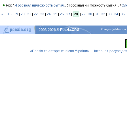
/
Я осознал ничтожность бытия.
/ Я осознал ничтожность бытия... /
Оле
«
...
18
|
19
|
20
|
21
|
22
|
23
|
24
|
25
|
26
|
27
|
28
|
29
|
30
|
31
|
32
|
33
|
34
|
35
2003-2026
© Poezia.ORG
Концепцiя
Микола 
«Поезія та авторська пісня України» — Інтернет-ресурс для