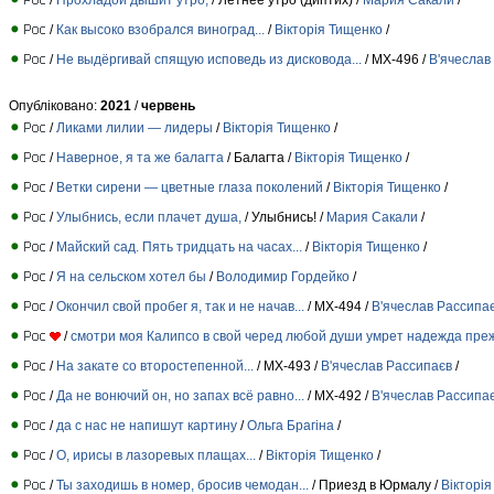
/
Как высоко взобрался виноград...
/
Вiкторiя Тищенко
/
/
Не выдёргивай спящую исповедь из дисковода...
/ МХ-496 /
В'ячеслав
Опубліковано:
2021
/
червень
/
Ликами лилии — лидеры
/
Вiкторiя Тищенко
/
/
Наверное, я та же балагта
/ Балагта /
Вiкторiя Тищенко
/
/
Ветки сирени — цветные глаза поколений
/
Вiкторiя Тищенко
/
/
Улыбнись, если плачет душа,
/ Улыбнись! /
Мария Сакали
/
/
Майский сад. Пять тридцать на часах...
/
Вiкторiя Тищенко
/
/
Я на сельском хотел бы
/
Володимир Гордейко
/
/
Окончил свой пробег я, так и не начав...
/ МХ-494 /
В'ячеслав Рассипа
/
смотри моя Калипсо в свой черед любой души умрет надежда пре
/
На закате со второстепенной...
/ МХ-493 /
В'ячеслав Рассипаєв
/
/
Да не вонючий он, но запах всё равно...
/ МХ-492 /
В'ячеслав Рассипа
/
да с нас не напишут картину
/
Ольга Брагіна
/
/
О, ирисы в лазоревых плащах...
/
Вiкторiя Тищенко
/
/
Ты заходишь в номер, бросив чемодан...
/ Приезд в Юрмалу /
Вiкторi