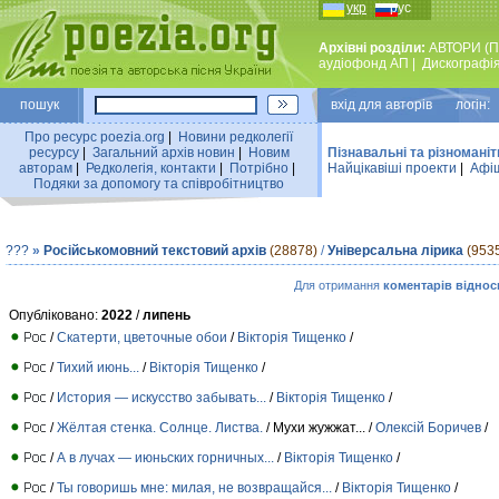
укр
рус
Архівні розділи:
АВТОРИ (П
аудiофонд АП
|
Дискографi
пошук
вхiд для авторiв логін:
Про ресурс poezia.org
|
Новини редколегiї
ресурсу
|
Загальний архiв новин
|
Новим
Пізнавальні та різноманіт
авторам
|
Редколегiя, контакти
|
Потрiбно
|
Найцiкавiшi проекти
|
Афіш
Подяки за допомогу та співробітництво
???
»
Російськомовний текстовий архів
(28878)
/
Універсальна лірика
(953
Для отримання
коментарів віднос
Опубліковано:
2022
/
липень
/
Скатерти, цветочные обои
/
Вiкторiя Тищенко
/
/
Тихий июнь...
/
Вiкторiя Тищенко
/
/
История — искусство забывать...
/
Вiкторiя Тищенко
/
/
Жёлтая стенка. Солнце. Листва.
/ Мухи жужжат... /
Олексій Боричев
/
/
А в лучах — июньских горничных...
/
Вiкторiя Тищенко
/
/
Ты говоришь мне: милая, не возвращайся...
/
Вiкторiя Тищенко
/