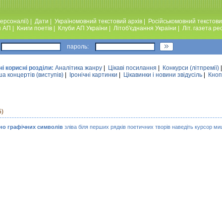
ерсоналії)
|
Дати
|
Україномовний текстовий архiв
|
Російськомовний текстови
я АП
|
Книги поетiв
|
Клуби АП України
|
Лiтоб'єднання України
|
Лiт. газета ре
пароль:
ні корисні розділи:
Аналiтика жанру
|
Цікаві посилання
|
Конкурси (лiтпремiї)
а концертів (виступів)
|
Iронiчнi картинки
|
Цікавинки і новини звідусіль
|
Кноп
5)
но графічних символів
зліва біля перших рядків поетичних творів наведіть курсор миш