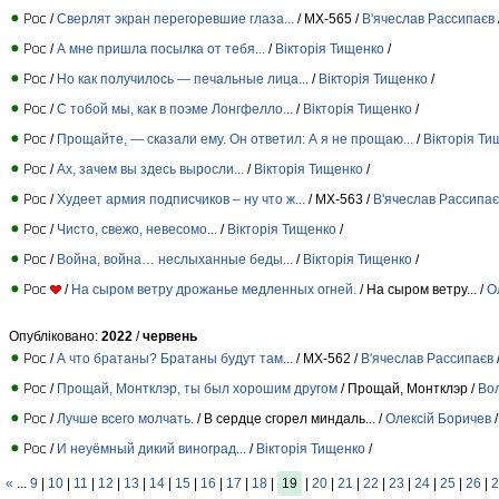
/
Сверлят экран перегоревшие глаза...
/ МХ-565 /
В'ячеслав Рассипаєв
/
А мне пришла посылка от тебя...
/
Вiкторiя Тищенко
/
/
Но как получилось — печальные лица...
/
Вiкторiя Тищенко
/
/
С тобой мы, как в поэме Лонгфелло...
/
Вiкторiя Тищенко
/
/
Прощайте, — сказали ему. Он ответил: А я не прощаю...
/
Вiкторiя Ти
/
Ах, зачем вы здесь выросли...
/
Вiкторiя Тищенко
/
/
Худеет армия подписчиков – ну что ж...
/ МХ-563 /
В'ячеслав Рассипає
/
Чисто, свежо, невесомо...
/
Вiкторiя Тищенко
/
/
Война, война… неслыханные беды...
/
Вiкторiя Тищенко
/
/
На сыром ветру дрожанье медленных огней.
/ На сыром ветру... /
О
Опубліковано:
2022
/
червень
/
А что братаны? Братаны будут там...
/ МХ-562 /
В'ячеслав Рассипаєв
/
Прощай, Монтклэр, ты был хорошим другом
/ Прощай, Монтклэр /
Во
/
Лучше всего молчать.
/ В сердце сгорел миндаль... /
Олексій Боричев
/
/
И неуёмный дикий виноград...
/
Вiкторiя Тищенко
/
«
...
9
|
10
|
11
|
12
|
13
|
14
|
15
|
16
|
17
|
18
|
19
|
20
|
21
|
22
|
23
|
24
|
25
|
26
|
2