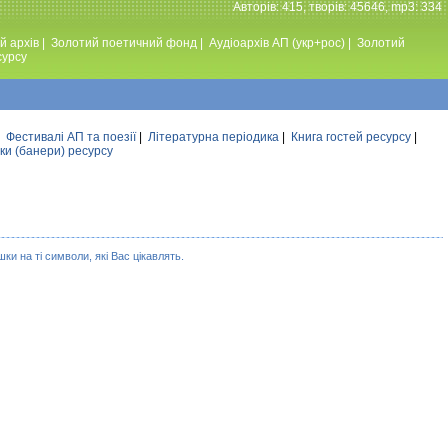
Авторiв: 415, творiв: 45646, mp3: 334
й архів
|
Золотий поетичний фонд
|
Аудiоархiв АП (укр+рос)
|
Золотий
сурсу
|
Фестивалi АП та поезiї
|
Літературна періодика
|
Книга гостей ресурсу
|
ки (банери) ресурсу
ки на ті символи, які Вас цікавлять.