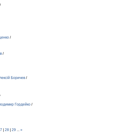
/
щенко
/
в
/
лексій Боричев
/
/
лодимир Гордейко
/
7
|
28
|
29
...
»