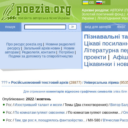
укр
рус
Архівні розділи:
АВТОРИ (П
Золотий поетичний фонд
|
України
|
Лiтоб'єднання Укр
пошук
вхiд для авторiв логін:
Пізнавальні та
Цікаві посилан
Про ресурс poezia.org
|
Новини редколегiї
ресурсу
|
Загальний архiв новин
|
Новим
Літературна пе
авторам
|
Редколегiя, контакти
|
Потрiбно
|
проекти
|
Афіша
Подяки за допомогу та співробітництво
Цікавинки і нов
???
»
Російськомовний текстовий архів
(28877)
/
Універсальна лірика
(953
Для отримання
коментарів відносно графічних символів
зліва біля
Опубліковано:
2022
/
жовтень
/
Изостривший талант и мозги
/ Темы (Два стихотворения) /
Віктор Бал
/
По комнатам гуляют сквозняки.
/ По комнатам гуляют сквозняки... /
Ол
/
Там, где рос я, поощрялось фантазёрство...
/ МХ-580 /
В'ячеслав Расс