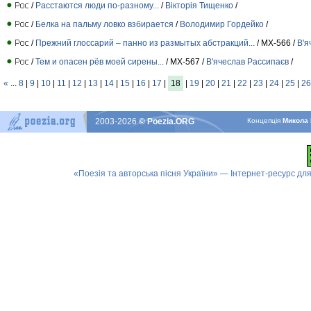
/
Расстаются люди по-разному...
/
Вiкторiя Тищенко
/
/
Белка на пальму ловко взбирается
/
Володимир Гордейко
/
/
Прежний глоссарий – панно из размытых абстракций...
/ МХ-566 /
В'я
/
Тем и опасен рёв моей сирены...
/ МХ-567 /
В'ячеслав Рассипаєв
/
«
...
8
|
9
|
10
|
11
|
12
|
13
|
14
|
15
|
16
|
17
|
18
|
19
|
20
|
21
|
22
|
23
|
24
|
25
|
26
2003-2026
© Poezia.ORG
Концепцiя
Микола 
«Поезія та авторська пісня України» — Інтернет-ресурс для