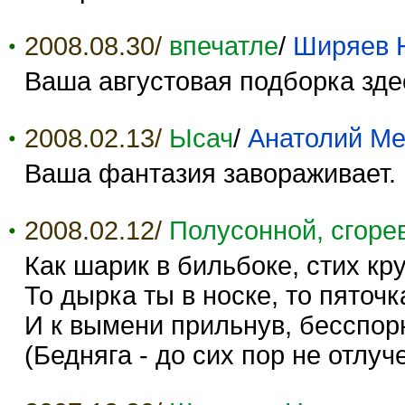
2008.08.30/
впечатле
/
Ширяев 
Ваша августовая подборка зде
2008.02.13/
Ысач
/
Анатолий Ме
Ваша фантазия завораживает.
2008.02.12/
Полусонной, сгор
Как шарик в бильбоке, стих кру
То дырка ты в носке, то пяточк
И к вымени прильнув, бесспорн
(Бедняга - до сих пор не отлуч