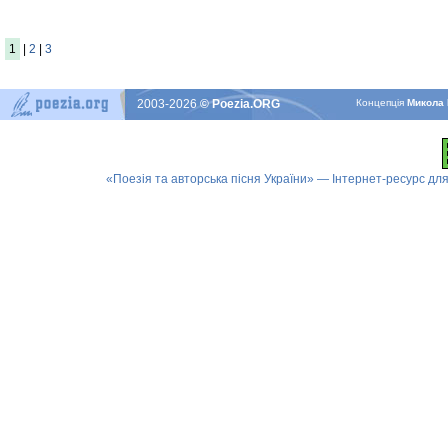
1
|
2
|
3
2003-2026
© Poezia.ORG
Концепцiя
Микола 
«Поезія та авторська пісня України» — Інтернет-ресурс для