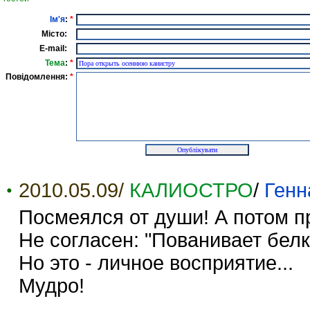
Ім'я
:
*
Місто:
E-mail:
Тема
:
*
Повідомлення:
*
2010.05.09/
КАЛИОСТРО
/
Генн
Посмеялся от души! А потом при
Не согласен: "Пованивает белка
Но это - личное восприятие...
Мудро!