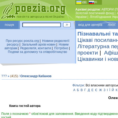
укр
рус
Архівні розділи:
АВТОРИ (П
Золотий поетичний фонд
|
України
|
Лiтоб'єднання Укр
пошук
вхiд для авторiв логін:
Пізнавальні та
Цікаві посилан
Про ресурс poezia.org
|
Новини редколегiї
ресурсу
|
Загальний архiв новин
|
Новим
Літературна пе
авторам
|
Редколегiя, контакти
|
Потрiбно
|
проекти
|
Афіша
Подяки за допомогу та співробітництво
Цікавинки і нов
???
»
(415)
/
Олександр Кабанов
Фільтри
: Всі власники авторсь
А
Б
В
Г
Д
Е
Є
Ж
З
І
Ї
Й
К
Олек
Книга гостей автора
Поля з позначкою
*
обов’язкові для заповнення. Введення коду підтвердженн
гостей