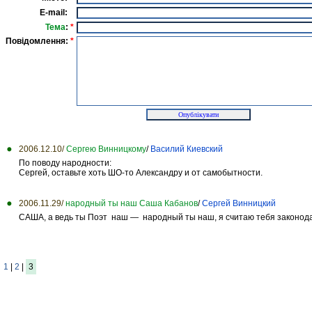
E-mail:
Тема
:
*
Повідомлення:
*
2006.12.10/
Сергею Винницкому
/
Василий Киевский
По поводу народности:
Сергей, оставьте хоть ШО-то Александру и от самобытности.
2006.11.29/
народный ты наш Cаша Кабанов
/
Сергей Винницкий
САША, а ведь ты Поэт наш — народный ты наш, я считаю тебя законод
1
|
2
|
3