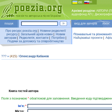
укр
рус
Архівні розділи:
АВТОРИ (П
аудiофонд АП
|
Дискографi
пошук
вхiд для авторiв логін:
Про ресурс poezia.org
|
Новини редколегiї
ресурсу
|
Загальний архiв новин
|
Новим
Пізнавальні та різноманіт
авторам
|
Редколегiя, контакти
|
Потрiбно
|
Найцiкавiшi проекти
|
Афіш
Подяки за допомогу та співробітництво
???
»
(415)
/
Олександр Кабанов
Книга гостей автора
Поля з позначкою
*
обов’язкові для заповнення. Введення коду підтвердженн
Ім'я
:
*
Місто: