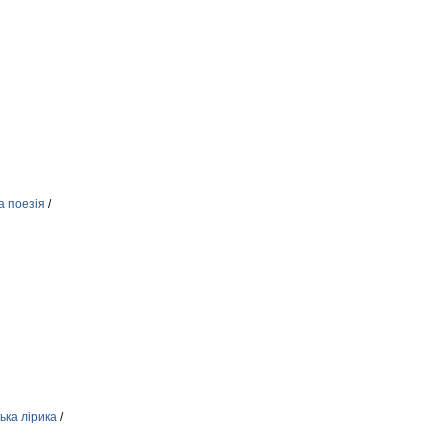
а поезія
/
ька лірика
/