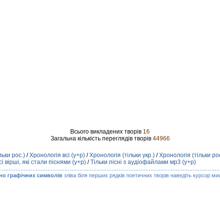
Всього викладених творів
16
Загальна кількість переглядів творів
44966
льки рос.)
/
Хронологія всі (у+р)
/
Хронологія (тільки укр.)
/
Хронологія (тільки рос
сі вірші, які стали піснями (у+р)
/
Тільки пісні з аудіофайлами мр3 (у+р)
но графічних символів
зліва біля перших рядків поетичних творів наведіть курсор миш