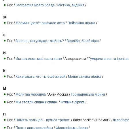
/
География моего бреда
/
Містика, видіння
/
Ж
/
Жасмин цветёт в начале лета
/
Пейзажна лірика
/
З
/
Знаешь, как увядает любовь?
/
Верлібр, білий вірш
/
И
/
Истаскалось моё пальтишко
/ Автореквием /
Гумористична та іронічн
К
/
Как угадать, что ты ещё живой
/
Медитативна лірика
/
М
/
Молитва москвича
/ АнтиМосква /
Громадянська лірика
/
/
Мы стояли спина к спине.
/
Інтимна лірика
/
П
/
Память пальцев – пульса трепет.
/ Дактилоскопия памяти /
Філософс
/
Поэты ангелоподобны
/
Філософська лірика
/