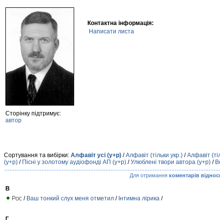
Контактна інформація:
Написати листа
Сторінку підтримує:
автор
Сортування та вибірки:
Алфавіт усі (у+р)
/
Алфавіт (тільки укр.)
/
Алфавіт (ті
(у+р)
/
Пісні у золотому аудіофонді АП (у+р)
/
Улюблені твори автора (у+р)
/
В
Для отримання
коментарів віднос
В
/
Ваш тонкий слух меня отметил
/
Інтимна лірика
/
Г