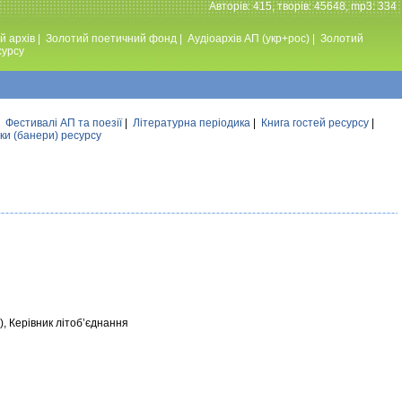
Авторiв: 415, творiв: 45648, mp3: 334
й архів
|
Золотий поетичний фонд
|
Аудiоархiв АП (укр+рос)
|
Золотий
сурсу
|
Фестивалi АП та поезiї
|
Літературна періодика
|
Книга гостей ресурсу
|
ки (банери) ресурсу
), Керівник літоб’єднання