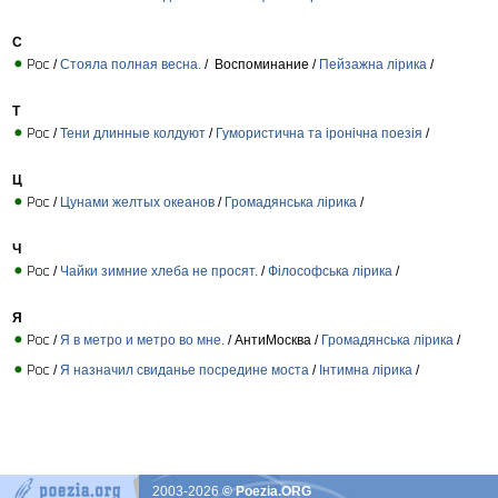
С
/
Стояла полная весна.
/ Воспоминание /
Пейзажна лірика
/
Т
/
Тени длинные колдуют
/
Гумористична та іронічна поезія
/
Ц
/
Цунами желтых океанов
/
Громадянська лірика
/
Ч
/
Чайки зимние хлеба не просят.
/
Філософська лірика
/
Я
/
Я в метро и метро во мне.
/ АнтиМосква /
Громадянська лірика
/
/
Я назначил свиданье посредине моста
/
Інтимна лірика
/
2003-2026
© Poezia.ORG