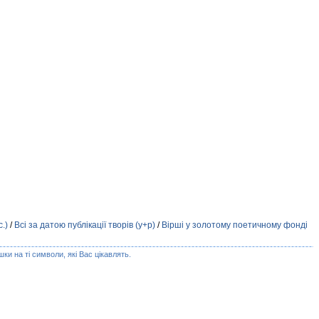
.)
/
Всі за датою публікації творів (у+р)
/
Вірші у золотому поетичному фонді
ки на ті символи, які Вас цікавлять.