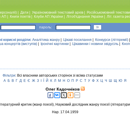
ерсоналії)
|
Дати
|
Україномовний текстовий архiв
|
Російськомовний текстови
я АП
|
Книги поетiв
|
Клуби АП України
|
Лiтоб'єднання України
|
Лiт. газета ре
пароль:
ні корисні розділи:
Аналiтика жанру
|
Цікаві посилання
|
Конкурси (лiтпремiї)
а концертів (виступів)
|
Iронiчнi картинки
|
Цікавинки і новини звідусіль
|
Кноп
Фільтри
: Всі власники авторських сторінок зі всіма статусами
А
Б
В
Г
Д
Е
Є
Ж
З
І
Ї
Й
К
Л
М
Н
О
П
Р
С
Т
У
Ф
Х
Ц
Ч
Ш
Щ
Ю
Я
Олег Кадочніков
тературний критик (жанр поезії), Науковий дослідник жанру поезії (літератури
Нар. 17.04.1959