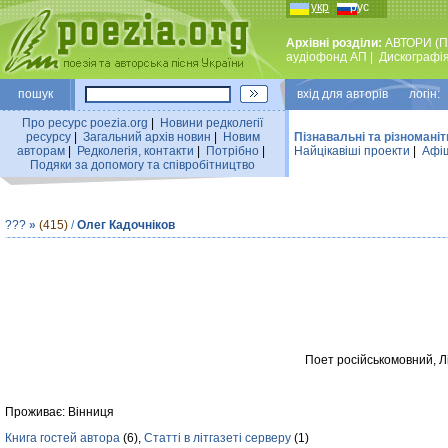
укр
рус
Архівні розділи:
АВТОРИ (П
аудiофонд АП
|
Дискографi
пошук
вхiд для авторiв логін:
Про ресурс poezia.org
|
Новини редколегiї
ресурсу
|
Загальний архiв новин
|
Новим
Пізнавальні та різноманіт
авторам
|
Редколегiя, контакти
|
Потрiбно
|
Найцiкавiшi проекти
|
Афіш
Подяки за допомогу та співробітництво
???
»
(415)
/
Олег Кадочніков
Поет російськомовний, Лі
Проживає: Вінниця
Книга гостей автора
(6),
Статті в літгазеті серверу
(1)