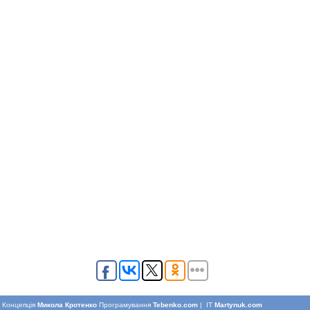
Концепцiя
Микола Кротенко
Програмування
Tebenko.com
| IT
Martynuk.com