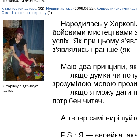
Проживає: Мiлуокi (США)
Книга гостей автора
(62),
Новини автора
(2009.06.22),
Концерти (виступи) ав
Статті в літгазеті серверу
(1)
Народилась y Харкові. 
бойовими мистецтвами з
успіх. Як при цьому з’я
з’являлись i раніше (як 
Маю два принципи, яки
— якщо думки чи почут
зрозумілою мовою прози,
Сторінку підтримує:
— якщо я можу дати по
автор
потрібен читач.
А тепер самі вирішуйте
P.S.: Я — єврейка, яка