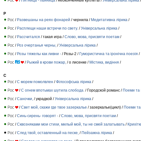
/
Пятница - пьяница
/ неоконченные куплеты /
Універсальна лірика
/
Р
/
Развешаны на реях фонарей
/ чернилa /
Медитативна лірика
/
/
Расплещи наши встречи по свету.
/
Універсальна лірика
/
/
Рассчитался
/ такая игра /
Слово, мова, присвяти поетам
/
/
Роз очертанья черны,
/
Універсальна лірика
/
/
Розы тяжелы как ливни -
/ Розы-2 /
Гумористична та іронічна поезія
/
/
Рыжий в крови пожар,
/ о лисенке /
Містика, видіння
/
С
/
С морем помолвлен
/
Філософська лірика
/
/
С огнем впотьмах шутила слобода.
/ Городской романс /
Поеми та 
/
Саночки,
/ украдкой /
Універсальна лірика
/
/
Свет мой, скажи где твое зазеркалье
/ зазеркалье(цикл) /
Поеми та 
/
Синь-сирень- говорят -
/
Слово, мова, присвяти поетам
/
/
Сквозняками мои стихи, милый мой, ты не смей залатывать
/
Крихітк
/
След твой, оставленный на песке,
/
Пейзажна лірика
/