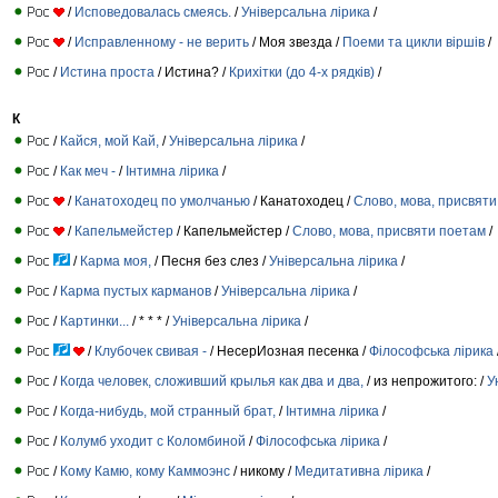
/
Исповедовалась смеясь.
/
Універсальна лірика
/
/
Исправленному - не верить
/ Моя звезда /
Поеми та цикли віршів
/
/
Истина проста
/ Истина? /
Крихітки (до 4-х рядків)
/
К
/
Кайся, мой Кай,
/
Універсальна лірика
/
/
Как меч -
/
Інтимна лірика
/
/
Канатоходец по умолчанью
/ Канатоходец /
Слово, мова, присвят
/
Капельмейстер
/ Капельмейстер /
Слово, мова, присвяти поетам
/
/
Карма моя,
/ Песня без слез /
Універсальна лірика
/
/
Карма пустых карманов
/
Універсальна лірика
/
/
Картинки...
/ * * * /
Універсальна лірика
/
/
Клубочек свивая -
/ НесерИoзная песенка /
Філософська лірика
/
Когда человек, сложивший крылья как два и два,
/ из непрожитого: /
У
/
Когда-нибудь, мой странный брат,
/
Інтимна лірика
/
/
Колумб уходит с Коломбиной
/
Філософська лірика
/
/
Кому Камю, кому Каммоэнс
/ никому /
Медитативна лірика
/