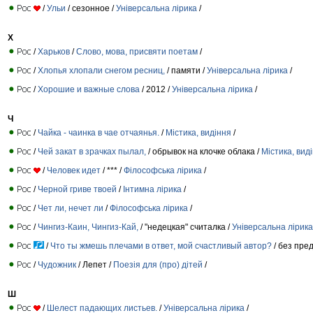
/
Ульи
/ сезонное /
Універсальна лірика
/
Х
/
Харьков
/
Слово, мова, присвяти поетам
/
/
Хлопья хлопали снегом ресниц,
/ памяти /
Універсальна лірика
/
/
Хорошие и важные слова
/ 2012 /
Універсальна лірика
/
Ч
/
Чайка - чаинка в чае отчаянья.
/
Містика, видіння
/
/
Чей закат в зрачках пылал,
/ обрывок на клочке облака /
Містика, вид
/
Человек идет
/ *** /
Філософська лірика
/
/
Черной гриве твоей
/
Інтимна лірика
/
/
Чет ли, нечет ли
/
Філософська лірика
/
/
Чингиз-Каин, Чингиз-Кай,
/ "недецкая" считалка /
Універсальна лірика
/
Что ты жмешь плечами в ответ, мой счастливый автор?
/ без пред
/
Чудожник
/ Лепет /
Поезія для (про) дітей
/
Ш
/
Шелест падающих листьев.
/
Універсальна лірика
/