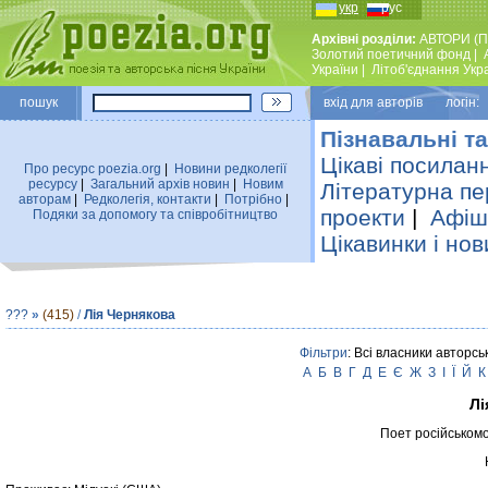
укр
рус
Архівні розділи:
АВТОРИ (П
Золотий поетичний фонд
|
України
|
Лiтоб'єднання Укр
пошук
вхiд для авторiв логін:
Пізнавальні та
Цікаві посилан
Про ресурс poezia.org
|
Новини редколегiї
ресурсу
|
Загальний архiв новин
|
Новим
Літературна пе
авторам
|
Редколегiя, контакти
|
Потрiбно
|
проекти
|
Афіша
Подяки за допомогу та співробітництво
Цікавинки і нов
???
»
(415)
/
Лія Чернякова
Фільтри
: Всі власники авторсь
А
Б
В
Г
Д
Е
Є
Ж
З
І
Ї
Й
К
Лі
Поет російськомо