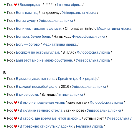
/
Беспорядок -
/ * * * /
Інтимна лірика
/
/
Бог в память,
/ на дорожку /
Універсальна лірика
/
/
Бог за душу,
/
Універсальна лірика
/
/
Бог и черт играют в детали:
/ Chromatism (intro) /
Медитативна лірика
/
Бог мой, белее боли,
/ Ha выход /
Філософська лірика
/
/
Богу — богово
/
Медитативна лірика
/
/
Босиком по острым углам,
/ В Пляс /
Філософська лірика
/
/
Был этот мир не мною обустроен.
/
Універсальна лірика
/
В
/
В доме сгущается тень.
/
Крихітки (до 4-х рядків)
/
/
В каждой неслабой доле,
/ 2016 /
Універсальна лірика
/
/
В мире осоки,
/ Взгляды /
Інтимна лірика
/
/
В окно неправленая жизнь
/ кажется так /
Філософська лірика
/
/
В склянке темного стекла,
/ стихи розе /
Універсальна лірика
/
/
В строю, где время мечется искрой...
/ устный счет /
Універсальна л
/
В тревожно стиснутых ладонях,
/
Релігійна лірика
/