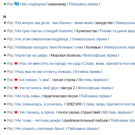
/
Мы подберем
/ наизнанку /
Пейзажна лірика
/
Н
/
На вопрос как дела - как обычно - жива-жива
/ занудство /
Універсаль
/
На трех скитах стоящий Ахиллес
/ Хулиганство /
Поеми та цикли вірш
/
На этом смиренном кладбище,
/
Універсальна лірика
/
/
Набираю наощупь твои болевые точки
/ болевые /
Універсальна ліри
/
Налетая на рифы,
/ Морская болезнь /
Філософська лірика
/
/
Нас не вместить ни городу, ни саду
/
Слово, мова, присвяти поета
/
Наш мысли как отсветы пожара,
/
Інтимна лірика
/
/
не говори: "с ума",
/ косая строка /
Містика, видіння
/
/
Не осталось, мой друг,
/ метра 2 /
Філософська лірика
/
/
Не соль зимы,
/ практическая песня /
Пейзажна лірика
/
/
Не сочинялась, а сочилась.
/ ЭЛЕГИЯ /
Слово, мова, присвяти поета
/
Не ткачиха, а пряха.
/ почти сказка странствий /
Містика, видіння
/
/
Не точка – ниточка дождя
/ приблизительный пейзаж /
Пейзажна лір
/
Не утирать слепящих брызг.
/
Пейзажна лірика
/