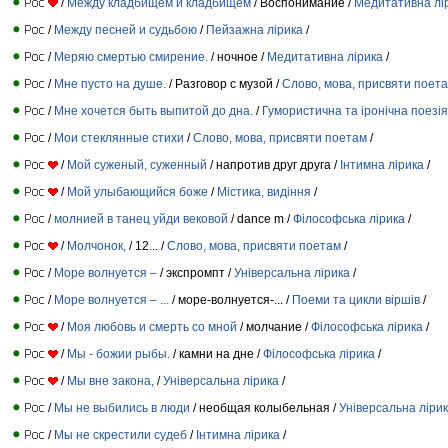
/
Между кладбищем и кладбищем
/ Воспонимание /
Медитативна лі
/
Между песней и судьбою
/
Пейзажна лірика
/
/
Меряю смертью смирение.
/ ночное /
Медитативна лірика
/
/
Мне пусто на душе.
/ Разговор с музой /
Слово, мова, присвяти поет
/
Мне хочется быть выпитой до дна.
/
Гумористична та іронічна поезія
/
Мои стеклянные стихи
/
Слово, мова, присвяти поетам
/
/
Мой суженый, суженный
/ напротив друг друга /
Інтимна лірика
/
/
Мой улыбающийся боже
/
Містика, видіння
/
/
молнией в танец уйди вековой
/ dance m /
Філософська лірика
/
/
Молчонок,
/ 12... /
Слово, мова, присвяти поетам
/
/
Море волнуется –
/ экспромпт /
Універсальна лірика
/
/
Море волнуется – ...
/ море-волнуется-... /
Поеми та цикли віршів
/
/
Моя любовь и смерть со мной
/ молчание /
Філософська лірика
/
/
Мы - божии рыбы.
/ камни на дне /
Філософська лірика
/
/
Мы вне закона,
/
Універсальна лірика
/
/
Мы не выбились в люди
/ необщая колыбельная /
Універсальна ліри
/
Мы не скрестили судеб
/
Інтимна лірика
/