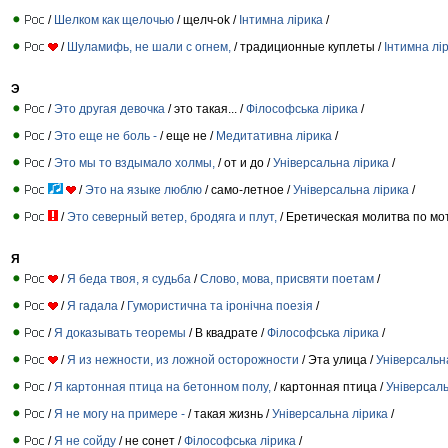
/
Шелком как щелочью
/ щелч-ok /
Інтимна лірика
/
/
Шуламифь, не шали с огнем,
/ традиционные куплеты /
Інтимна лі
Э
/
Это другая девочка
/ это такая... /
Філософська лірика
/
/
Это еще не боль -
/ еще не /
Медитативна лірика
/
/
Это мы то вздымало холмы,
/ от и до /
Універсальна лірика
/
/
Это на языке люблю
/ само-летное /
Універсальна лірика
/
/
Это северный ветер, бродяга и плут,
/ Еретическая молитва по мо
Я
/
Я беда твоя, я судьба
/
Слово, мова, присвяти поетам
/
/
Я гадала
/
Гумористична та іронічна поезія
/
/
Я доказывать теоремы
/ В квадрате /
Філософська лірика
/
/
Я из нежности, из ложной осторожности
/ Эта улица /
Універсальн
/
Я картонная птица на бетонном полу,
/ картонная птица /
Універсаль
/
Я не могу на примере -
/ такая жизнь /
Універсальна лірика
/
/
Я не сойду
/ не сонет /
Філософська лірика
/