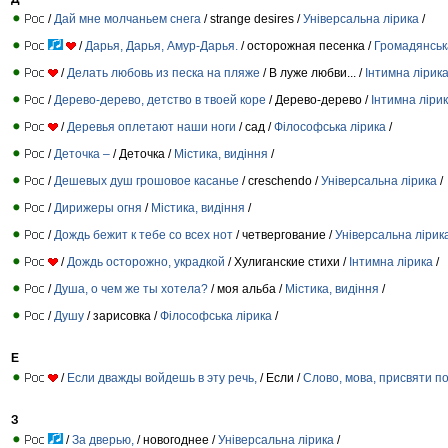
/
Дай мне молчаньем снега
/ strange desires /
Універсальна лірика
/
/
Дарья, Дарья, Амур-Дарья.
/ осторожная песенка /
Громадянськ
/
Делать любовь из песка на пляже
/ В луже любви... /
Інтимна лірик
/
Дерево-дерево, детство в твоей коре
/ Дерево-дерево /
Інтимна ліри
/
Деревья оплетают наши ноги
/ сад /
Філософська лірика
/
/
Деточка –
/ Деточка /
Містика, видіння
/
/
Дешевых душ грошовое касанье
/ creschendo /
Універсальна лірика
/
/
Дирижеры огня
/
Містика, видіння
/
/
Дождь бежит к тебе со всех нот
/ четвергование /
Універсальна лірик
/
Дождь осторожно, украдкой
/ Хулиганские стихи /
Інтимна лірика
/
/
Душа, о чем же ты хотела?
/ моя альба /
Містика, видіння
/
/
Душу
/ зарисовка /
Філософська лірика
/
Е
/
Если дважды войдешь в эту речь,
/ Если /
Слово, мова, присвяти п
З
/
За дверью,
/ новогоднее /
Універсальна лірика
/