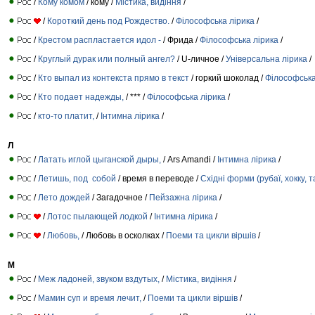
/
Кому комом
/ кому /
Містика, видіння
/
/
Короткий день под Рождество.
/
Філософська лірика
/
/
Крестом распластается идол -
/ Фрида /
Філософська лірика
/
/
Круглый дурак или полный ангел?
/ U-личное /
Універсальна лірика
/
/
Кто выпал из контекста прямо в текст
/ горкий шоколад /
Філософська
/
Кто подает надежды,
/ *** /
Філософська лірика
/
/
кто-то платит,
/
Інтимна лірика
/
Л
/
Латать иглой цыганской дыры,
/ Ars Amandi /
Інтимна лірика
/
/
Летишь, под собой
/ время в переводе /
Східні форми (рубаї, хокку, т
/
Лето дождей
/ Загадочное /
Пейзажна лірика
/
/
Лотос пылающей лодкой
/
Інтимна лірика
/
/
Любовь,
/ Любовь в осколках /
Поеми та цикли віршів
/
М
/
Мeж ладоней, звуком вздутых,
/
Містика, видіння
/
/
Мамин суп и время лечит,
/
Поеми та цикли віршів
/