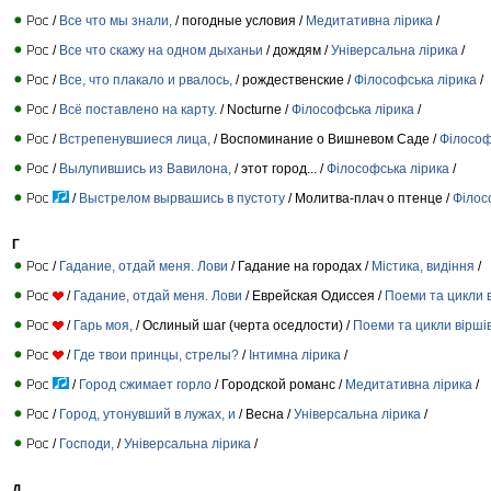
/
Все что мы знали,
/ погодные условия /
Медитативна лірика
/
/
Все что скажу на одном дыханьи
/ дождям /
Універсальна лірика
/
/
Все, что плакало и рвалось,
/ рождественские /
Філософська лірика
/
/
Всё поставлено на карту.
/ Nocturne /
Філософська лірика
/
/
Встрепенувшиеся лица,
/ Воспоминание о Вишневом Саде /
Філософ
/
Вылупившись из Вавилона,
/ этот город... /
Філософська лірика
/
/
Выстрелом вырвашись в пустоту
/ Молитва-плач о птенце /
Філос
Г
/
Гадание, отдай меня. Лови
/ Гадание на городах /
Містика, видіння
/
/
Гадание, отдай меня. Лови
/ Еврейская Одиссея /
Поеми та цикли 
/
Гарь моя,
/ Ослиный шаг (черта оседлости) /
Поеми та цикли вірші
/
Где твои принцы, стрелы?
/
Інтимна лірика
/
/
Город сжимает горло
/ Городской романс /
Медитативна лірика
/
/
Город, утонувший в лужах, и
/ Весна /
Універсальна лірика
/
/
Господи,
/
Універсальна лірика
/
Д