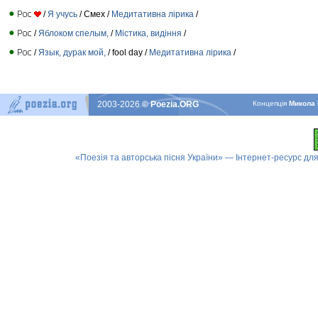
/
Я учусь
/ Смех /
Медитативна лірика
/
/
Яблоком спелым,
/
Містика, видіння
/
/
Язык, дурак мой,
/ fool day /
Медитативна лірика
/
2003-2026
© Poezia.ORG
Концепцiя
Микола 
«Поезія та авторська пісня України» — Інтернет-ресурс для