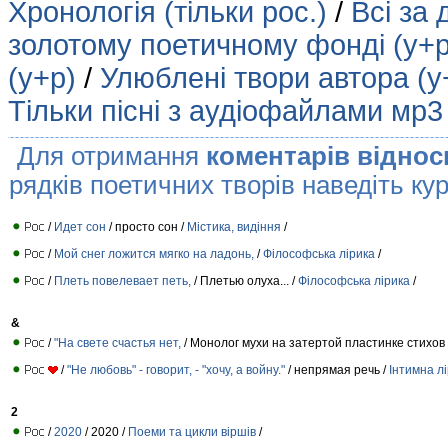
Хронологія (тільки рос.)
/
Всі за 
золотому поетичному фонді (у+р
(у+р)
/
Улюблені твори автора (у
Тільки пісні з аудіофайлами мр3
Для отримання
коментарів віднос
рядків поетичних творів наведіть кур
/
Идет сон
/ просто сон /
Містика, видіння
/
/
Мой снег ложится мягко на ладонь,
/
Філософська лірика
/
/
Плеть повелевает петь,
/ Плетью олуха... /
Філософська лірика
/
&
/
"На свете счастья нет,
/ Монолог мухи на затертой пластинке стихов 
/
"Не любовь" - говорит, - "хочу, а войну."
/ непрямая речь /
Інтимна л
2
/
2020
/ 2020 /
Поеми та цикли віршів
/