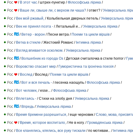
/
В этот час
/ штрих-пунктир /
Філософська лірика
/
/
Ваше ли, свыше ли, с верхом ли чаша?
/ ответ? /
Універсальна лір
/
Век мой ржавый,
/ Колыбельная дверных петель /
Універсальна ліри
/
Век не принял поэта -
/ Летальный и... /
Універсальна лірика
/
/
Ветер - ворон
/ Песни ветра /
Поеми та цикли віршів
/
/
Ветка в стекле
/ Жестокий Романс /
Інтимна лірика
/
/
Взгляд впивается осколком.
/
Універсальна лірика
/
/
Волшебник из города Оз
/ Детская считалочка в стиле horror /
Гум
/
Воровство спасает мир
/
Гумористична та іронічна поезія
/
/
Вослед
/ Вослед /
Поеми та цикли віршів
/
/
Вот и вся печаль -
/ песенка наощупь /
Філософська лірика
/
/
Вот человек,
/ esse... /
Філософська лірика
/
/
Вплетаясь -
/ Стихи на злобу дня /
Універсальна лірика
/
/
Впредь
/
Універсальна лірика
/
/
Время бремени разрешиться,
/ еще черновик /
Слово, мова, присвят
/
Время, которое воспитало,
/ Не в ногу. /
Громадянська лірика
/
/
Все кланялись, клялись, все руку тискали
/ по мотивам... /
Інтимна лір