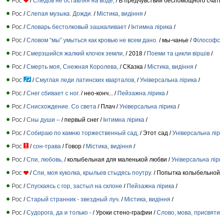
/
Следов не оставляя на воде,
/ В предчувствии беспомощного счат
/
Слепая музыка. Дожди.
/
Містика, видіння
/
/
Словарь бестолковый зашкаливает
/
Інтимна лірика
/
/
Словом “мы” умыться как кровью не всем дано.
/ мы-чанье /
Філософс
/
Смерзшийся жалкий клочок земли,
/ 2018 /
Поеми та цикли віршів
/
/
Смерть моя, Снежная Королева,
/ СКазка /
Містика, видіння
/
/
Смуглая леди латинских кварталов,
/
Універсальна лірика
/
/
Снег сбивает с ног.
/ нео-конч... /
Пейзажна лірика
/
/
Сниcхождение. Со света
/ Плач /
Універсальна лірика
/
/
Сны души –
/ первый снег /
Інтимна лірика
/
/
Собираю по камню торжественный сад,
/ Этот сад /
Універсальна лі
/
сон-трава
/ Говор /
Містика, видіння
/
/
Спи, любовь,
/ колыбельная для маленькой любви /
Універсальна лір
/
Спи, моя куколка, крыльев стыдясь поутру.
/ Попытка колыбельной
/
Спускаясь с гор, застыл на склоне
/
Пейзажна лірика
/
/
Старый странник - звездный луч.
/
Містика, видіння
/
/
Судорога, да и только -
/ Уроки стено-графии /
Слово, мова, присвят