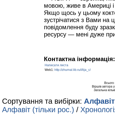
мовою, живе в Америці 
Якщо щось у цьому кокте
зустрічатися з Вами на ц
повідомлення буду зразк
ресурсу — мені дуже при
Контактна інформація:
Написати листа
Web1:
http://zhurnal.lib.ru/l/lija_c/
Всього
Віршів автора 
Загальна кільк
Сортування та вибірки:
Алфавіт 
Алфавіт (тільки рос.)
/
Хронологія