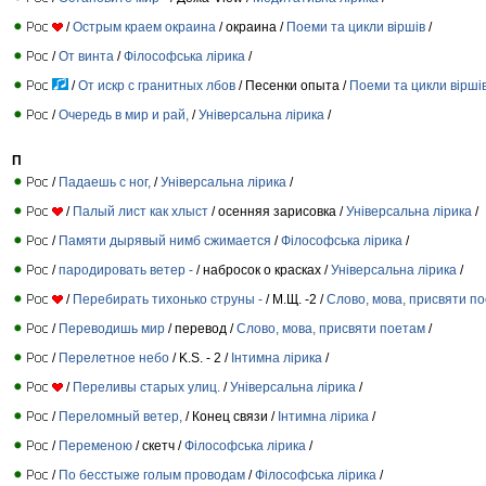
/
Острым краем окраина
/ oкраина /
Поеми та цикли віршів
/
/
От винта
/
Філософська лірика
/
/
От искр с гранитных лбов
/ Песенки опыта /
Поеми та цикли вірші
/
Очередь в мир и рай,
/
Універсальна лірика
/
П
/
Падаешь с ног,
/
Універсальна лірика
/
/
Палый лист как хлыст
/ осенняя зарисовка /
Універсальна лірика
/
/
Памяти дырявый нимб сжимается
/
Філософська лірика
/
/
пародировать ветер -
/ набросок о красках /
Універсальна лірика
/
/
Перебирать тихонько струны -
/ М.Щ. -2 /
Слово, мова, присвяти п
/
Переводишь мир
/ перевод /
Слово, мова, присвяти поетам
/
/
Перелетное небо
/ K.S. - 2 /
Інтимна лірика
/
/
Переливы старых улиц.
/
Універсальна лірика
/
/
Переломный ветер,
/ Конец связи /
Інтимна лірика
/
/
Переменою
/ скетч /
Філософська лірика
/
/
По бесстыже голым проводам
/
Філософська лірика
/