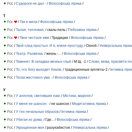
/
Судороги не дал -
/
Філософська лірика
/
Т
/
Так и жила
/
Філософська лірика
/
/
Талая, тепловая,
/ скаль-пель /
Пейзажна лірика
/
/
Твое честное имя
/ Традиции /
Філософська лірика
/
/
Твой след простыл. И я, кляня простуду,
/ Oзноб /
Універсальна лірик
/
Театр. Развязка.
/ жизнь -... /
Філософська лірика
/
/
Темнеет. В складках вечных глыб
/ М.Щ. -1 /
Слово, мова, присвяти п
/
То, что богу выходит боком,
/ традиционные куплеты-2 /
Інтимна ліри
/
Тоска жестокого ума -
/
Філософська лірика
/
У
/
У ангелов, светивших нам,
/
Містика, видіння
/
/
У меня не шансон -
/ не шансон /
Медитативна лірика
/
/
У тех печальных образов
/
Інтимна лірика
/
/
Убегая из дома,
/ Где... /
Філософська лірика
/
/
Укрощенная моя
/ разухабистое /
Універсальна лірика
/