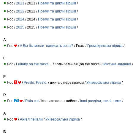
/
2021
/ 2021 /
Поеми та цикли віршів
/
/
2022
/ 2022 /
Поеми та цикли віршів
/
/
2024
/ 2024 /
Поеми та цикли віршів
/
/
2025
/ 2025 /
Поеми та цикли віршів
/
A
/
A Вы бы могли написать розы?
/ Розы /
Громадянська лірика
/
L
/
Lullaby on the rocks…
/ Колыбельная (on the rocks) /
Містика, видіння
/
P
/
Presto, Presto,
/ джига с перезвоном /
Універсальна лірика
/
R
/
Rain cat
/ Кое-что по-английски /
Інші розділи, стилі, теми
/
А
/
Ангел печали
/
Універсальна лірика
/
Б