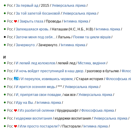
/
За первый ад
/ 2015 /
Універсальна лірика
/
/
За той запетой босановой
/
Універсальна лірика
/
/
Закрыть глаза
/ Проводы /
Інтимна лірика
/
/
Запекшаяася кровь.
/ Наташам (Н.С, Н.Б., Н.В) /
Інтимна лірика
/
/
Заточи меня под себя...
/ Латынь /
Поеми та цикли віршів
/
/
Зачеркнуто.
/ Зачеркнуто. /
Інтимна лірика
/
И
/
И легкий лед колоколов
/ легкий лед /
Містика, видіння
/
/
И ночь войдет преступницей в наш двор.
/ разговор в бутылке /
Філос
/
И переулок, извившись червем,
/ Старая история /
Філософська л
/
И ярится осенняя медь
/ *** /
Універсальна лірика
/
/
И, припрятав свои повадки,
/ как все /
Універсальна лірика
/
/
Иду на Вы.
/
Інтимна лірика
/
/
Из разбитой склянки
/ брудершафт /
Філософська лірика
/
/
издержки воспитания
/ издержки воспитания /
Універсальна лірика
/
/
Или просто постарели?
/ Пасторали /
Інтимна лірика
/