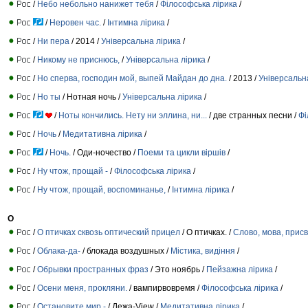
/
Небо небольно нанижет тебя
/
Філософська лірика
/
/
Неровен час.
/
Інтимна лірика
/
/
Ни пера
/ 2014 /
Універсальна лірика
/
/
Никому не приснюсь,
/
Універсальна лірика
/
/
Но сперва, господин мой, выпей Майдан до дна.
/ 2013 /
Універсальн
/
Но ты
/ Нотная ночь /
Універсальна лірика
/
/
Ноты кончились. Нету ни эллина, ни...
/ две странных песни /
Фі
/
Ночь
/
Медитативна лірика
/
/
Ночь.
/ Оди-ночество /
Поеми та цикли віршів
/
/
Ну чтож, прощай -
/
Філософська лірика
/
/
Ну чтож, прощай, воспоминанье,
/
Інтимна лірика
/
О
/
О птичках сквозь оптический прицел
/ О птичках. /
Слово, мова, прис
/
Облака-да-
/ блокада воздушных /
Містика, видіння
/
/
Обрывки пространных фраз
/ Это ноябрь /
Пейзажна лірика
/
/
Осени меня, прокляни.
/ вампирвовремя /
Філософська лірика
/
/
Остановите мир -
/ Дежа-View /
Медитативна лірика
/