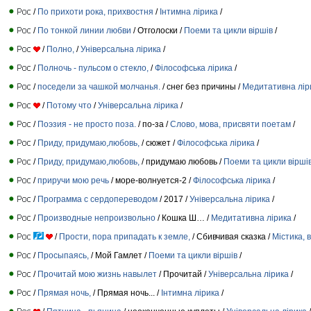
/
По прихоти рока, прихвостня
/
Інтимна лірика
/
/
По тонкой линии любви
/ Отголоcки /
Поеми та цикли віршів
/
/
Полно,
/
Універсальна лірика
/
/
Полночь - пульсом о стекло,
/
Філософська лірика
/
/
поседели за чашкой молчанья.
/ снег без причины /
Медитативна лір
/
Потому что
/
Універсальна лірика
/
/
Поэзия - не просто поза.
/ по-за /
Слово, мова, присвяти поетам
/
/
Приду, придумаю,любовь,
/ сюжет /
Філософська лірика
/
/
Приду, придумаю,любовь,
/ придумаю любовь /
Поеми та цикли вірші
/
приручи мою речь
/ море-волнуется-2 /
Філософська лірика
/
/
Программа с сердопереводом
/ 2017 /
Універсальна лірика
/
/
Производные непроизвольно
/ Кошка Ш… /
Медитативна лірика
/
/
Прости, пора припадать к земле,
/ Сбивчивая сказка /
Містика, 
/
Просыпаясь,
/ Мой Гамлет /
Поеми та цикли віршів
/
/
Прочитай мою жизнь навылет
/ Прочитай /
Універсальна лірика
/
/
Прямая ночь,
/ Прямая ночь... /
Інтимна лірика
/