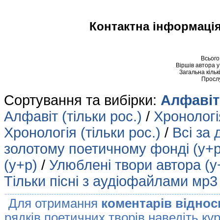
Контактна інформація
Всього
Віршів автора 
Загальна кільк
Просл
Сортування та вибірки:
Алфавіт 
Алфавіт (тільки рос.)
/
Хронологія
Хронологія (тільки рос.)
/
Всі за 
золотому поетичному фонді (у+р
(у+р)
/
Улюблені твори автора (у
Тільки пісні з аудіофайлами мр3
Для отримання
коментарів віднос
рядків поетичних творів наведіть кур