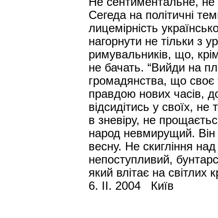
Не сентиментальне, не 
Сегеда на політичні тем
лицемірність українсько
нагорнути не тільки з у
римувальників, що, крім 
не бачать. “Вийди на пл
громадянства, що своє 
правдою нових часів, д
відсидітись у своїх, не
в зневіру, не прощається
народ невмирущий. Він 
весну. Не скигління на
непоступливий, бунтарс
який влітає на світлих 
6. ІІ. 2004 Київ