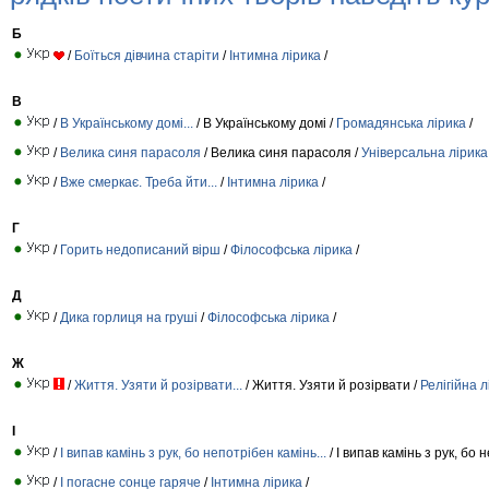
Б
/
Боїться дівчина старіти
/
Інтимна лірика
/
В
/
В Українському домі...
/ В Українському домі /
Громадянська лірика
/
/
Велика синя парасоля
/ Велика синя парасоля /
Універсальна лірика
/
Вже смеркає. Треба йти...
/
Інтимна лірика
/
Г
/
Горить недописаний вірш
/
Філософська лірика
/
Д
/
Дика горлиця на груші
/
Філософська лірика
/
Ж
/
Життя. Узяти й розірвати...
/ Життя. Узяти й розірвати /
Релігійна л
І
/
І випав камінь з рук, бо непотрібен камінь...
/ І випав камінь з рук, бо 
/
І погасне сонце гаряче
/
Інтимна лірика
/