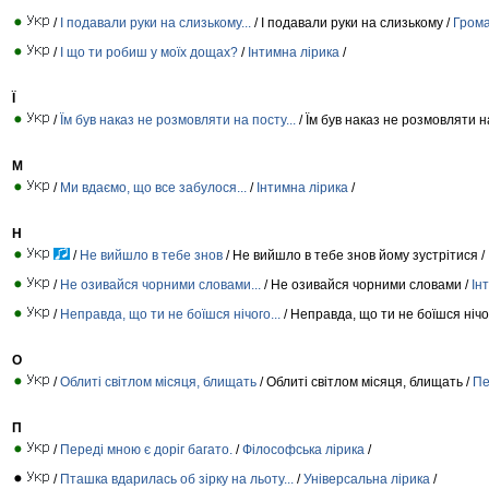
/
І подавали руки на слизькому...
/ І подавали руки на слизькому /
Грома
/
І що ти робиш у моїх дощах?
/
Інтимна лірика
/
Ї
/
Їм був наказ не розмовляти на посту...
/ Їм був наказ не розмовляти н
М
/
Ми вдаємо, що все забулося...
/
Інтимна лірика
/
Н
/
Не вийшло в тебе знов
/ Не вийшло в тебе знов йому зустрітися /
/
Не озивайся чорними словами...
/ Не озивайся чорними словами /
Ін
/
Неправда, що ти не боїшся нічого...
/ Неправда, що ти не боїшся нічо
О
/
Облиті світлом місяця, блищать
/ Облиті світлом місяця, блищать /
Пе
П
/
Переді мною є доріг багато.
/
Філософська лірика
/
/
Пташка вдарилась об зірку на льоту...
/
Універсальна лірика
/