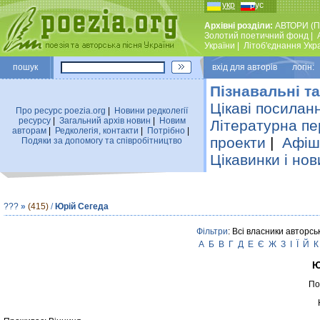
укр
рус
Архівні розділи:
АВТОРИ (П
Золотий поетичний фонд
|
України
|
Лiтоб'єднання Укр
пошук
вхiд для авторiв логін:
Пізнавальні та
Цікаві посилан
Про ресурс poezia.org
|
Новини редколегiї
ресурсу
|
Загальний архiв новин
|
Новим
Літературна пе
авторам
|
Редколегiя, контакти
|
Потрiбно
|
проекти
|
Афіша
Подяки за допомогу та співробітництво
Цікавинки і нов
???
»
(415)
/
Юрій Сегеда
Фільтри
: Всі власники авторсь
А
Б
В
Г
Д
Е
Є
Ж
З
І
Ї
Й
К
Ю
По