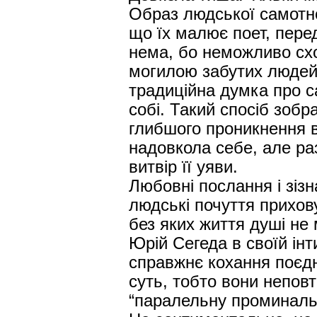
Образ людської самотно
що їх малює поет, пере
нема, бо неможливо схо
могилою забутих людей
традиційна думка про с
собі. Такий спосіб зобр
глибшого проникнення в
надовкола себе, але ра
витвір її уяви.
Любовні послання і зіз
людські почуття прихову
без яких життя душі не
Юрій Сегеда в своїй інт
справжнє кохання поєдн
суть, тобто вони неповт
“паралельну проминальн