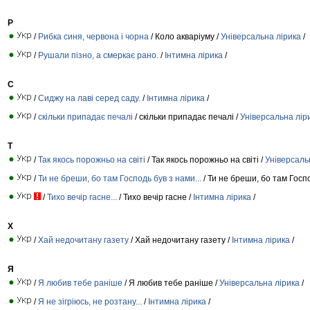
Р
/
Рибка синя, червона і чорна
/ Коло акваріуму /
Універсальна лірика
/
/
Рушали пізно, а смеркає рано.
/
Інтимна лірика
/
С
/
Сиджу на лаві серед саду.
/
Інтимна лірика
/
/
скільки припадає печалі
/ скільки припадає печалі /
Універсальна лір
Т
/
Так якось порожньо на світі
/ Так якось порожньо на світі /
Універсаль
/
Ти не бреши, бо там Господь був з нами...
/ Ти не бреши, бо там Госп
/
Тихо вечір гасне...
/ Тихо вечір гасне /
Інтимна лірика
/
Х
/
Хай недочитану газету
/ Хай недочитану газету /
Інтимна лірика
/
Я
/
Я любив тебе раніше
/ Я любив тебе раніше /
Універсальна лірика
/
/
Я не зігріюсь, не розтану...
/
Інтимна лірика
/