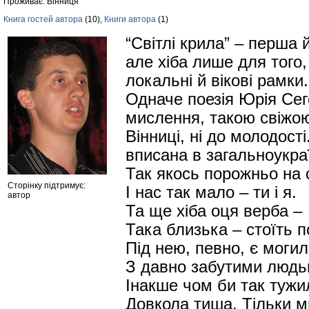
Проживає: Вінниця
Книга гостей автора
(10),
Книги автора
(1)
“Світлі крила” – перша 
але хіба лише для того,
локальні й вікові рамки.
Одначе поезія Юрія Сег
мислення, такою свіжою
Вінниці, ні до молодост
вписана в загальноукра
Так якось порожньо на с
Сторінку підтримує:
І нас так мало – ти і я.
автор
Та ще хіба оця верба –
Така близька – стоїть п
Під нею, певно, є моги
З давно забутими людь
Інакше чом би так тужи
Довкола тиша. Тільки м