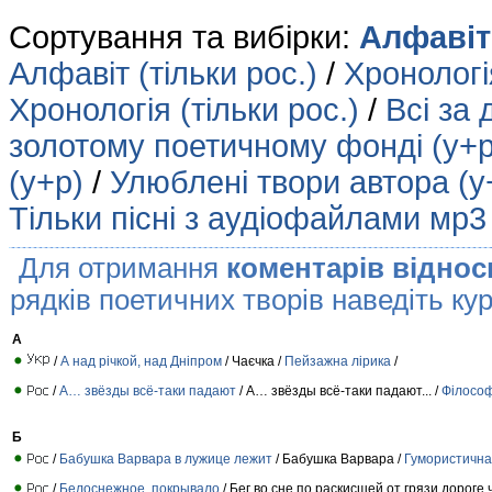
Сортування та вибірки:
Алфавіт 
Алфавіт (тільки рос.)
/
Хронологія
Хронологія (тільки рос.)
/
Всі за 
золотому поетичному фонді (у+р
(у+р)
/
Улюблені твори автора (у
Тільки пісні з аудіофайлами мр3
Для отримання
коментарів віднос
рядків поетичних творів наведіть кур
А
/
А над річкой, над Дніпром
/ Чаєчка /
Пейзажна лірика
/
/
А… звёзды всё-таки падают
/ А… звёзды всё-таки падают... /
Філософ
Б
/
Бабушка Варвара в лужице лежит
/ Бабушка Варвара /
Гумористична 
/
Белоснежное покрывало
/ Бег во сне по раскисшей от грязи дороге