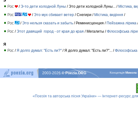
Э
/
Э-то дети холодной Луны
/ Это дети холодной Луны... /
Містика, в
/
Это мух сбивает ветер
/ Снегири /
Містика, видіння
/
/
Это нельзя сказать и забыть
/ Реминисценция /
Пейзажна лірика
/
Этот давящий город - от края до края
/ Мегалиты /
Філософська ліри
Я
/
Я долго думал: "Есть ли?"
/ Я долго думал: "Есть ли?"... /
Філософська 
2003-2026
© Poezia.ORG
Концепцiя
Микола 
«Поезія та авторська пісня України» — Інтернет-ресурс для