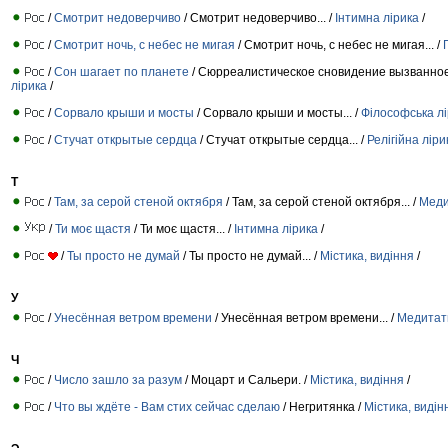
/
Смотрит недоверчиво
/ Смотрит недоверчиво... /
Інтимна лірика
/
/
Смотрит ночь, с небес не мигая
/ Смотрит ночь, с небес не мигая... /
/
Сон шагает по планете
/ Сюрреалистическое сновидение вызванное
лірика
/
/
Сорвало крыши и мосты
/ Сорвало крыши и мосты... /
Філософська л
/
Стучат открытые сердца
/ Стучат открытые сердца... /
Релігійна ліри
Т
/
Там, за серой стеной октября
/ Там, за серой стеной октября... /
Меди
/
Ти моє щастя
/ Ти моє щастя... /
Інтимна лірика
/
/
Ты просто не думай
/ Ты просто не думай... /
Містика, видіння
/
У
/
Унесённая ветром времени
/ Унесённая ветром времени... /
Медитат
Ч
/
Число зашло за разум
/ Моцарт и Сальери. /
Містика, видіння
/
/
Что вы ждёте - Вам стих сейчас сделаю
/ Негритянка /
Містика, видін