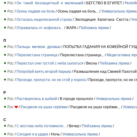
/
Он такой беззащитный и маленький
/ БЕГСТВО В ЕГИПЕТ /
Релігій
/
Осень падкая на боль
/ Осень падкая на боль... /
Універсальна лірика
/
Осталась недописанной строка
/ Экспедиция Капитана Скотта /
Уні
/
Отражалась от асфальта...
/ ЖАРА /
Пейзажна лірика
/
П
/
Пальцы мелкою дрожью
/ ПОПЫТКА ГАДАНИЯ НА КОФЕЙНОЙ ГУЩ
/
Перелистана страница
/ Перелистана страница... /
Медитативна лір
/
Перестал снег густой с неба сыпаться
/ Весна /
Пейзажна лірика
/
/
Попробуй взять второй барьер
/ Размышления над Свежей Пахотой
/
Проходи, пропусти, но не стой у порога
/ Проходи, пропусти, но не ст
Р
/
Растворялись в зыбкой
/ В городе прошлого /
Універсальна лірика
/
/
Расцвели на ушах серёжки
/ Расцвели на ушах серёжки... /
Універс
С
/
С востока небо потемнело...
/ Вечер /
Пейзажна лірика
/
/
Сегодня я в ударе
/ Ночь /
Універсальна лірика
/