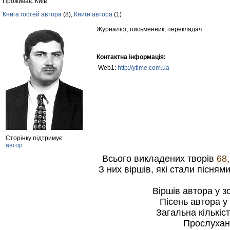
Проживає: Київ
Книга гостей автора
(8),
Книги автора
(1)
Журналіст, письменник, перекладач.
Контактна інформація:
Web1:
http://ytime.com.ua
Сторінку підтримує:
автор
Всього викладених творів
68
З них віршів, які стали пісням
Віршів автора у 
Пісень автора 
Загальна кількіс
Прослухан