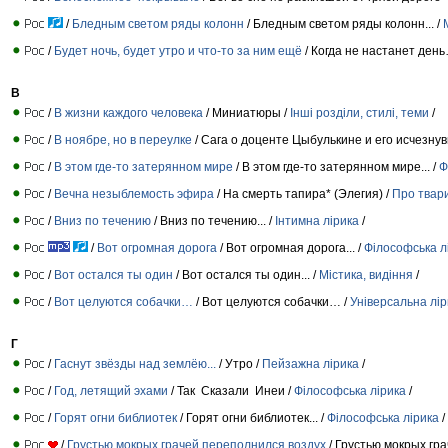
/
Бледным светом ряды колонн
/ Бледным светом ряды колонн... /
/
Будет ночь, будет утро и что-то за ним ещё
/ Когда не настанет день
В
/
В жизни каждого человека
/ Миниатюры /
Інші розділи, стилі, теми
/
/
В ноябре, но в переулке
/ Сага о доценте Цыбулькине и его исчезну
/
В этом где-то затерянном мире
/ В этом где-то затерянном мире... /
Ф
/
Вечна незыблемость эфира
/ На смерть тапира* (Элегия) /
Про твари
/
Вниз по течению
/ Вниз по течению... /
Інтимна лірика
/
/
Вот огромная дорога
/ Вот огромная дорога... /
Філософська л
/
Вот остался ты один
/ Вот остался ты один... /
Містика, видіння
/
/
Вот целуются собачки…
/ Вот целуются собачки… /
Універсальна лір
Г
/
Гаснут звёзды над землёю...
/ Утро /
Пейзажна лірика
/
/
Год, летящий эхами
/ Так Сказали Инеи /
Філософська лірика
/
/
Горят огни библиотек
/ Горят огни библиотек... /
Філософська лірика
/
/
Грустью мокрых грачей переполнился воздух
/ Грустью мокрых гра