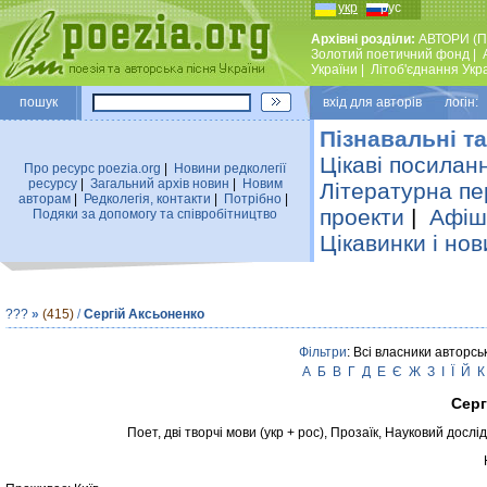
укр
рус
Архівні розділи:
АВТОРИ (П
Золотий поетичний фонд
|
України
|
Лiтоб'єднання Укр
пошук
вхiд для авторiв логін:
Пізнавальні та
Цікаві посилан
Про ресурс poezia.org
|
Новини редколегiї
ресурсу
|
Загальний архiв новин
|
Новим
Літературна пе
авторам
|
Редколегiя, контакти
|
Потрiбно
|
проекти
|
Афіша
Подяки за допомогу та співробітництво
Цікавинки і нов
???
»
(415)
/
Сергій Аксьоненко
Фільтри
: Всі власники авторсь
А
Б
В
Г
Д
Е
Є
Ж
З
І
Ї
Й
К
Серг
Поет, дві творчі мови (укр + рос), Прозаїк, Науковий досл