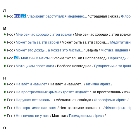
Л
/
Лабиринт расступался медленно...
/ Страшная сказка /
Філос
М
/
Мне сейчас хорошо с этой водкой
/ Мне сейчас хорошо с этой водкой.
/
Может быть за эти строки
/ Может быть за эти строки... /
Медитативна
/
Может это дождь... а может это листья...
/ Ведьма /
Містика, видіння
/
/
Мои сны и мечты
/ Smokie "What Can I Do" перевод /
Переклади
/
/
Мотоциклы проезжают
/ Весёлое новогоднее /
Гумористична та іроні
Н
/
На влёт и навылет
/ На влёт и навылет... /
Інтимна лірика
/
/
На прострелянных крыльях грозит недолёт
/ На прострелянных крыль
/
Нарушая все законы...
/ Абсолютная свобода /
Філософська лірика
/
/
Неотвратимое настанет
/ Неотвратимое настанет... /
Філософська лі
/
Нет ничего ни у кого
/ Маятник /
Громадянська лірика
/
О