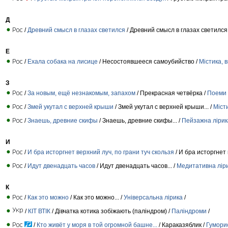
Д
/
Древний смысл в глазах светился
/ Древний смысл в глазах светился..
Е
/
Ехала собака на лисице
/ Несостоявшееся самоубийство /
Містика, 
З
/
За новым, ещё незнакомым, запахом
/ Прекрасная четвёрка /
Поеми 
/
Змей укутал с верхней крыши
/ Змей укутал с верхней крыши... /
Міст
/
Знаешь, древние скифы
/ Знаешь, древние скифы... /
Пейзажна лірик
И
/
И бра исторгнет верхний луч, по грани туч скользя
/ И бра исторгнет 
/
Идут двенадцать часов
/ Идут двенадцать часов... /
Медитативна лір
К
/
Как это можно
/ Как это можно... /
Універсальна лірика
/
/
КІТ ВТІК
/ Дівчатка котика зобіжають (паліндром) /
Паліндроми
/
/
Кто живёт у моря в той огромной башне...
/ Караказяблик /
Гуморис