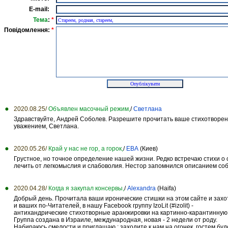
E-mail:
Тема
:
*
Повідомлення:
*
2020.08.25/
Объявлен масочный режим,
/
Светлана
Здравствуйте, Андрей Соболев. Разрешите прочитать ваше стихотворение
уважением, Светлана.
2020.05.26/
Край у нас не гор, а горок,
/
ЕВА
(Киев)
Грустное, но точное определение нашей жизни. Редко встречаю стихи о 
лечить от легкомыслия и слабоволия. Нестор запомнился описанием соб
2020.04.28/
Когда я закупал консервы,
/
Alexandra
(Haifa)
Добрый день. Прочитала ваши иронические стишки на этом сайте и захот
и ваших по-Читателей, в нашу Facebook группу IzoLit (#izolit) -
антихандрические стихотворные аранжировки на картинно-карантинную 
Группа создана в Израиле, международная, новая - 2 недели от роду.
Набираюсь смелости и приглашаю : заходите к нам на огонек, гостем буд