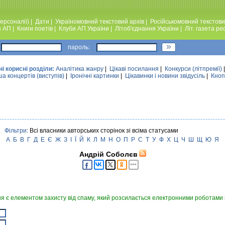
ерсоналії)
|
Дати
|
Україномовний текстовий архiв
|
Російськомовний текстови
я АП
|
Книги поетiв
|
Клуби АП України
|
Лiтоб'єднання України
|
Лiт. газета ре
пароль:
ні корисні розділи:
Аналiтика жанру
|
Цікаві посилання
|
Конкурси (лiтпремiї)
а концертів (виступів)
|
Iронiчнi картинки
|
Цікавинки і новини звідусіль
|
Кноп
Фільтри
: Всі власники авторських сторінок зі всіма статусами
А
Б
В
Г
Д
Е
Є
Ж
З
І
Ї
Й
К
Л
М
Н
О
П
Р
С
Т
У
Ф
Х
Ц
Ч
Ш
Щ
Ю
Я
Андрій Соболєв
я є елементом захисту від спаму, який розсилається електронними роботами в