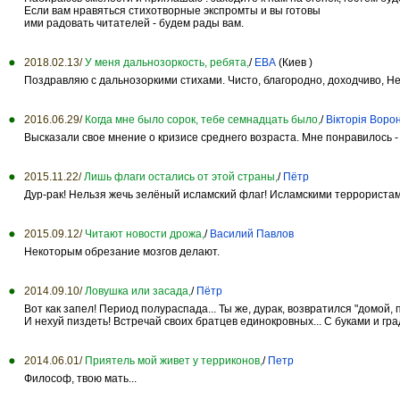
Если вам нравяться стихотворные экспромты и вы готовы
ими радовать читателей - будем рады вам.
2018.02.13/
У меня дальнозоркость, ребята,
/
ЕВА
(Киев )
Поздравляю с дальнозоркими стихами. Чисто, благородно, доходчиво, Н
2016.06.29/
Когда мне было сорок, тебе семнадцать было,
/
Вікторія Воро
Высказали свое мнение о кризисе среднего возраста. Мне понравилось - л
2015.11.22/
Лишь флаги остались от этой страны,
/
Пётр
Дур-рак! Нельзя жечь зелёный исламский флаг! Исламскими террористам
2015.09.12/
Читают новости дрожа,
/
Василий Павлов
Некоторым обрезание мозгов делают.
2014.09.10/
Ловушка или засада,
/
Пётр
Вот как запел! Период полураспада... Ты же, дурак, возвратился "домой, 
И нехуй пиздеть! Встречай своих братцев единокровных... С буками и град
2014.06.01/
Приятель мой живет у терриконов,
/
Петр
Философ, твою мать...