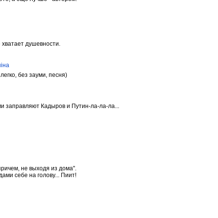
е хватает душевности.
ніна
егко, без зауми, песня)
и заправляют Кадыров и Путин-ла-ла-ла...
причем, не выходя из дома".
ами себе на голову... Пиит!