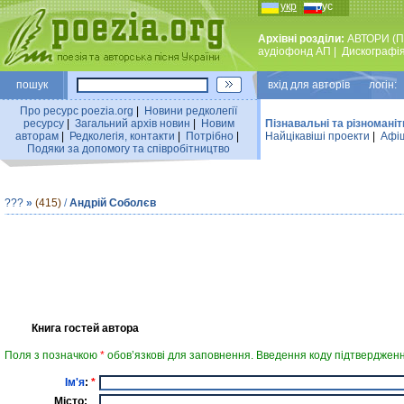
укр
рус
Архівні розділи:
АВТОРИ (П
аудiофонд АП
|
Дискографi
пошук
вхiд для авторiв логін:
Про ресурс poezia.org
|
Новини редколегiї
ресурсу
|
Загальний архiв новин
|
Новим
Пізнавальні та різноманіт
авторам
|
Редколегiя, контакти
|
Потрiбно
|
Найцiкавiшi проекти
|
Афіш
Подяки за допомогу та співробітництво
???
»
(415)
/
Андрій Соболєв
Книга гостей автора
Поля з позначкою
*
обов’язкові для заповнення. Введення коду підтвердженн
Ім'я
:
*
Місто: