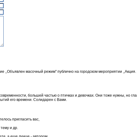
 ,,Объявлен масочный режим'' публично на городском мероприятии ,,Акция. С
современности, большей частью о птичках и девочках. Они тоже нужны, но гл
ытий его времени. Солидарен с Вами.
елось пригласить вас,
тему и др.
ете, а еще лучше - автором.