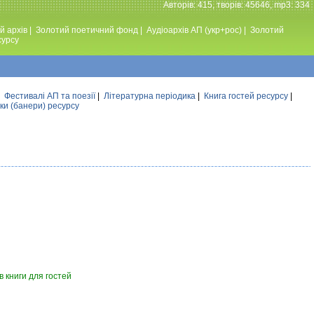
Авторiв: 415, творiв: 45646, mp3: 334
й архів
|
Золотий поетичний фонд
|
Аудiоархiв АП (укр+рос)
|
Золотий
сурсу
|
Фестивалi АП та поезiї
|
Літературна періодика
|
Книга гостей ресурсу
|
ки (банери) ресурсу
 книги для гостей