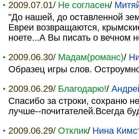
2009.07.01/
Не согласен
/
Митя
"До нашей, до оставленной земл
Евреи возвращаются, крымские 
ноете...А Вы писать о вечном н
2009.06.30/
Мадам(романс)
/
Ни
Образец игры слов. Остроумно,
2009.06.29/
Благодарю!
/
Андре
Спасибо за строки, сохраню не
лучше--почитателей.Всегда бу
2009.06.29/
Отклик
/
Нина Кимс