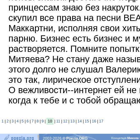
принцессам знаю без накруток.
скупил все права на песни BE
Маккартни, исполняя свои хит
парню. Бизнес есть бизнес и м
растворяется. Помните попытк
Митяева? Не стану даже назы
этого долго не слушал Валерию
это так, лирическое отступлени
О вежливости--интернет ей не 
когда к тебе и с тобой обраща
1
|
2
|
3
|
4
|
5
|
6
|
7
|
8
|
9
|
10
|
11
|
12
|
13
|
14
|
15
|
16
|
17
2003-2026
© Poezia.ORG
Концепцiя
Микола 