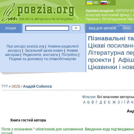
укр
рус
Архівні розділи:
АВТОРИ (П
Золотий поетичний фонд
|
України
|
Лiтоб'єднання Укр
пошук
вхiд для авторiв логін:
Пізнавальні та
Цікаві посилан
Про ресурс poezia.org
|
Новини редколегiї
ресурсу
|
Загальний архiв новин
|
Новим
Літературна пе
авторам
|
Редколегiя, контакти
|
Потрiбно
|
проекти
|
Афіша
Подяки за допомогу та співробітництво
Цікавинки і нов
???
»
(415)
/
Андрій Соболєв
Фільтри
: Всі власники авторсь
А
Б
В
Г
Д
Е
Є
Ж
З
І
Ї
Й
К
Ан
Книга гостей автора
Поля з позначкою
*
обов’язкові для заповнення. Введення коду підтвердженн
гостей