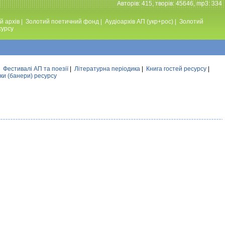
Авторiв: 415, творiв: 45646, mp3: 334
й архів
|
Золотий поетичний фонд
|
Аудiоархiв АП (укр+рос)
|
Золотий
сурсу
|
Фестивалi АП та поезiї
|
Літературна періодика
|
Книга гостей ресурсу
|
ки (банери) ресурсу