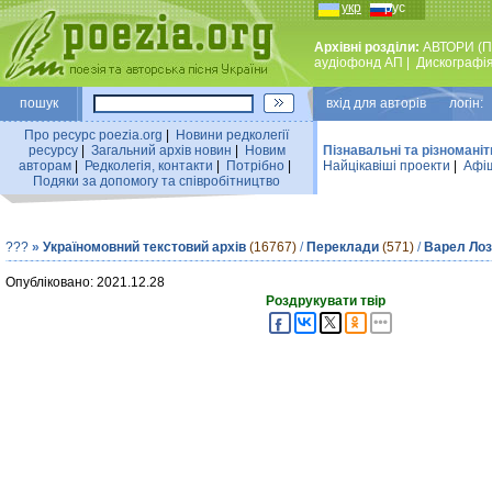
укр
рус
Архівні розділи:
АВТОРИ (П
аудiофонд АП
|
Дискографi
пошук
вхiд для авторiв логін:
Про ресурс poezia.org
|
Новини редколегiї
ресурсу
|
Загальний архiв новин
|
Новим
Пізнавальні та різноманіт
авторам
|
Редколегiя, контакти
|
Потрiбно
|
Найцiкавiшi проекти
|
Афіш
Подяки за допомогу та співробітництво
???
»
Україномовний текстовий архів
(16767)
/
Переклади
(571)
/
Варел Ло
Опубліковано: 2021.12.28
Роздрукувати твір