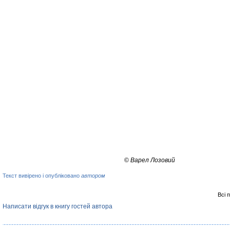
©
Варел Лозовий
Текст вивірено і опубліковано
автором
Всі 
Написати відгук в книгу гостей автора