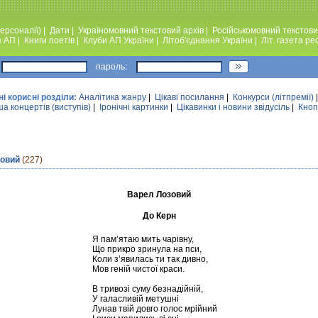
ерсоналії)
|
Дати
|
Україномовний текстовий архiв
|
Російськомовний текстови
я АП
|
Книги поетiв
|
Клуби АП України
|
Лiтоб'єднання України
|
Лiт. газета ре
пароль:
ні корисні розділи:
Аналiтика жанру
|
Цікаві посилання
|
Конкурси (лiтпремiї)
а концертів (виступів)
|
Iронiчнi картинки
|
Цікавинки і новини звідусіль
|
Кноп
зовий
(227)
Варел Лозовий
До Керн
Я пам’ятаю мить чарівну,
Що прикро зринула на пси,
Коли з’явилась ти так дивно,
Мов геній чистої краси.
В тривозі суму безнадійній,
У галасливій метушні
Лунав твій довго голос мрійний