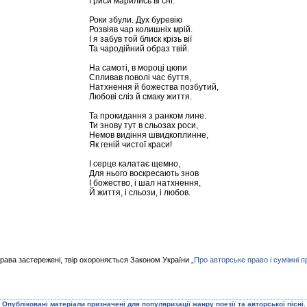
І риси марились ві сні.
Роки збули. Дух буревію
Розвіяв чар колишніх мрій.
І я забув той блиск крізь вії
Та чародійний образ твій.
На самоті, в мороці цюпи
Спливав поволі час буття,
Натхнення й божества позбутий,
Любові сліз й смаку життя.
Та прокидання з ранком лине.
Ти знову тут в сльозах роси,
Немов видіння швидкоплинне,
Як геній чистої краси!
І серце калатає щемно,
Для нього воскресають знов
І божество, і шал натхнення,
Й життя, і сльози, і любов.
права застережені, твір охороняється Законом України
„Про авторське право і суміжні п
Опублiкованi матерiали призначенi для популяризацiї жанру поезiї та авторської пiснi.