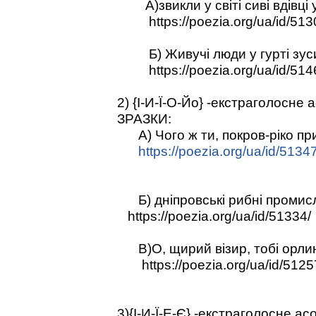
А)звикли у світі сиві вдівці 
https://poezia.org/ua/id/513
Б) Живучі люди у гурті зуси
https://poezia.org/ua/id/514
2) {І-И-Ї-О-Йо} -екстраголосн
ЗРАЗКИ:
А) Чого ж ти, покров-ріко при
https://poezia.org/ua/id/51347
Б) дніпровські рибні промис
https://poezia.org/ua/id/51334/
В)О, щирий візир, тобі орли
https://poezia.org/ua/id/5125
3){І-И-Ї-Е-Є} -екстраголосне 