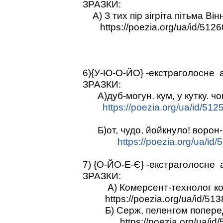
ЗРАЗКИ:
А) З тих пір зігріта пітьма Вінн
https://poezia.org/ua/id/5126
6){У-Ю-О-ЙО} -екстраголосне
ЗРАЗКИ:
А)дуб-могун. кум, у кутку. чо
https://poezia.org/ua/id/512
Б)от, чудо, йойкнуло! ворон-г
https://poezia.org/ua/id/
7) {О-ЙО-Е-Є} -екстраголосне
ЗРАЗКИ:
А) Комерсент-технолог коре
https://poezia.org/ua/id/513
Б) Серж, пеленгом поперед
https://poezia.org/ua/id/5