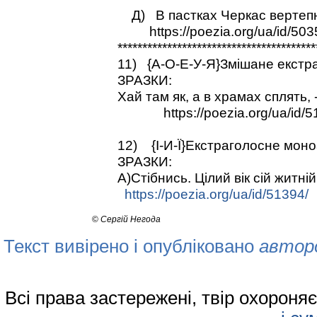
Д) В пастках Черкас вертепн
https://poezia.org/ua/id/503
****************************************
11) {А-О-Е-У-Я}Змішане екстр
ЗРАЗКИ:
Хай там як, а в храмах сплять, 
https://poezia.org/ua/id/5
12) {І-И-Ї}Екстраголосне мон
ЗРАЗКИ:
А)Стібнись. Цілий вік сій житній
https://poezia.org/ua/id/51394/
©
Сергій Негода
Текст вивірено і опубліковано
автор
Всі права застережені, твір охорон