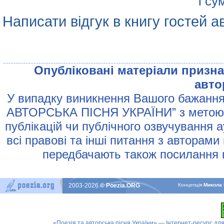
і су
Написати відгук в книгу гостей а
Опублiкованi матерiали признач
авто
У випадку виникнення Вашого бажання 
АВТОРСЬКА ПIСНЯ УКРАЇНИ” з метою р
публiкацiй чи публiчного озвучування 
всi правовi та iншi питання з авторами
передбачають також посилання н
2003-2026
© Poezia.ORG
Концепцiя
Микола 
«Поезія та авторська пісня України» — Інтернет-ресурс для