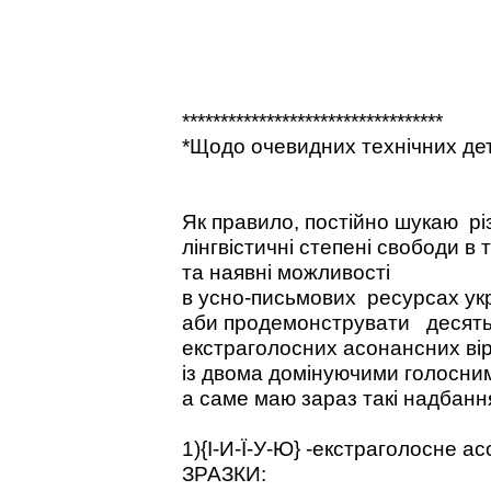
**********************************
*Щодо очевидних технічних дет
Як правило, постійно шукаю рі
лінгвістичні степені свободи в 
та наявні можливості
в усно-письмових ресурсах укр
аби продемонструвати десять
екстраголосних асонансних ві
із двома домінуючими голосни
а саме маю зараз такі надбанн
1){І-И-Ї-У-Ю} -екстраголосне 
ЗРАЗКИ: