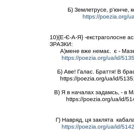
Б) Землетрусе, р'юнче, ке
https://poezia.org/u
10){Е-Є-А-Я} -екстраголосне 
ЗРАЗКИ:
А)мене вже немає. є - Мазе
https://poezia.org/ua/id/513
Б) Аве! Галас. Браття! В бра
https://poezia.org/ua/id/5135
В) Я в началах задамсь, - в 
https://poezia.org/ua/id/51
Г) Навряд, ця заклята кабала
https://poezia.org/ua/id/514