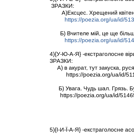
ЗРАЗКИ:
А)Ексцес. Хрещений квітень 
https://poezia.org/ua/id/51
Б) Вчителе мій, це ще більш
https://poezia.org/ua/id/51
4){У-Ю-А-Я} -екстраголосне ві
ЗРАЗКИ:
А) в акурат, тут закуска, рус
https://poezia.org/ua/id/51
Б) Увага. Чудь шал. Грязь. Бу
https://poezia.org/ua/id/5146
5){І-И-Ї-А-Я} -екстраголосне 