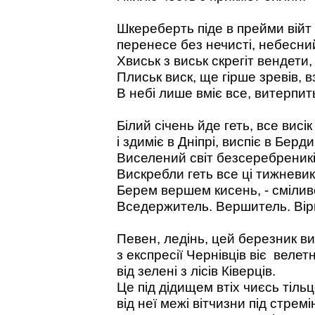
Шкереберть піде в прейми війт 
перенесе без нечисті, небесний
Хвиськ з виськ скрегіт вендети, 
Плиськ виск, ще гірше зревів, в
В небі лише вміє все, витерпит
Білий січень йде геть, все висі
і здиміє в Дніпрі, виспіє в Бер
Виселений світ безсеребреникі
Вискребли геть все ці тижневик
Берем вершем кисень, - смілив
Вседержитель. Вершитель. Вір
Певен, ледінь, цей березник в
з експресії Чернівців віє велет
від зелені з лісів Ківерців.
Це під дідищем втіх чиєсь тільц
від неї межі вітчизни під стрем