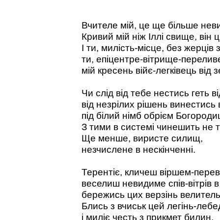
Вчителе мій, це ще більше нев
Кривий мій ніж Іллі свище, він ц
І ти, милість-місце, без жерців
ти, епіцентре-вітрище-переливе 
мій кресень війє-легківець від з
Чи слід від тебе нестись геть ві
від незрілих рішень винестись 
під білий німб обрієм Богородиц
З тими в системі чинешить не т
Ще менше, виристе силищ,
незчислене в нескінченні.
Терентіє, кличеш віршем-пере
веселиш невидиме спів-вітрів в 
бережись цих верзінь велитель
Блись з вчиськ цей легінь-лебе
і миліє честь з прикмет билин.