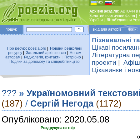
укр
рус
Архівні розділи:
АВТОРИ (П
Золотий поетичний фонд
|
України
|
Лiтоб'єднання Укр
пошук
вхiд для авторiв логін:
Пізнавальні та
Цікаві посилан
Про ресурс poezia.org
|
Новини редколегiї
ресурсу
|
Загальний архiв новин
|
Новим
Літературна пе
авторам
|
Редколегiя, контакти
|
Потрiбно
|
проекти
|
Афіша
Подяки за допомогу та співробітництво
Цікавинки і нов
???
»
Україномовний текстови
(187)
/
Сергій Негода
(1172)
Опубліковано: 2020.05.08
Роздрукувати твір
О