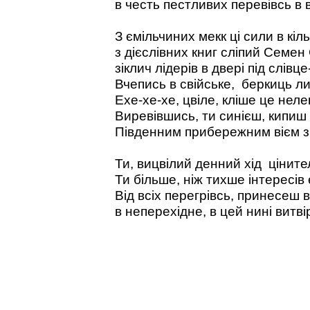
в честь пестливих перевівсь в в
З ємільчиних мекк ці сили в кіл
з дієслівних книг сліпий Семе
зіклич лідерів в двері під слівце
Вчепись в свійське, беркиць ли
Ехе-хе-хе, цвіле, кліше це неле
Виревівшись, ти синієш, кипиш
Південним прибережним вієм з 
Ти, вицвілий денний хід цінител
Ти більше, ніж тихше інтересів
Від всіх перегрівсь, принесеш в
в неперехідне, в цей нині витв