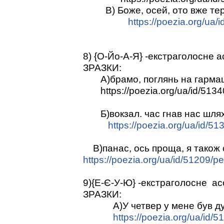
В) Боже, осей, ото вже те
https://poezia.org/ua/
8) {О-Йо-А-Я} -екстраголосне
ЗРАЗКИ:
А)брамо, поглянь на гармаш
https://poezia.org/ua/id/5134
Б)вокзал. час гнав нас шляхо
https://poezia.org/ua/id/5
В)панас, ось проща, я також
https://poezia.org/ua/id/51209/p
9){Е-Є-У-Ю} -екстраголосне а
ЗРАЗКИ:
А)У четвер у мене був дух
https://poezia.org/ua/id/5