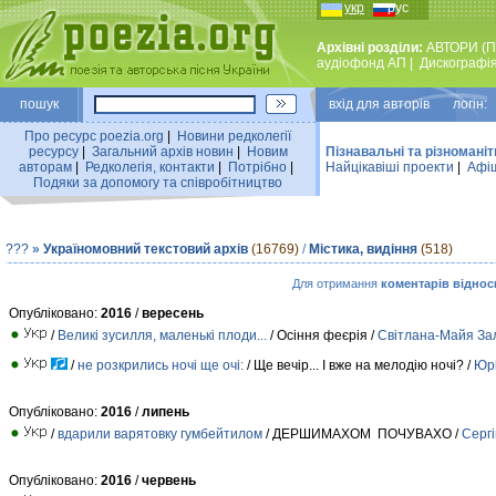
укр
рус
Архівні розділи:
АВТОРИ (П
аудiофонд АП
|
Дискографi
пошук
вхiд для авторiв логін:
Про ресурс poezia.org
|
Новини редколегiї
ресурсу
|
Загальний архiв новин
|
Новим
Пізнавальні та різноманіт
авторам
|
Редколегiя, контакти
|
Потрiбно
|
Найцiкавiшi проекти
|
Афіш
Подяки за допомогу та співробітництво
???
»
Україномовний текстовий архів
(16769)
/
Містика, видіння
(518)
Для отримання
коментарів віднос
Опубліковано:
2016
/
вересень
/
Великі зусилля, маленькі плоди...
/ Осіння феєрія /
Свiтлана-Майя За
/
не розкрились ночі ще очі:
/ Ще вечiр... I вже на мелодiю ночi? /
Юрі
Опубліковано:
2016
/
липень
/
вдарили варятовку гумбейтилом
/ ДЕРШИМАХОМ ПОЧУВАХО /
Серг
Опубліковано:
2016
/
червень