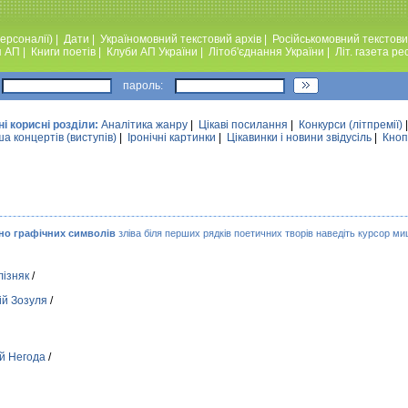
ерсоналії)
|
Дати
|
Україномовний текстовий архiв
|
Російськомовний текстови
я АП
|
Книги поетiв
|
Клуби АП України
|
Лiтоб'єднання України
|
Лiт. газета ре
пароль:
ні корисні розділи:
Аналiтика жанру
|
Цікаві посилання
|
Конкурси (лiтпремiї)
а концертів (виступів)
|
Iронiчнi картинки
|
Цікавинки і новини звідусіль
|
Кноп
но графічних символів
зліва біля перших рядків поетичних творів наведіть курсор миш
лiзняк
/
й Зозуля
/
ій Негода
/