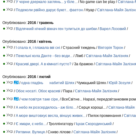
/
У чорне дзеркало заглянь... у біле...
/ No game can be play /
Свiтлана-
/
Подеколи рвійно дарує букет... фаетон
/ Нуар /
Свiтлана-Майя Залiзн
Опубліковано:
2016
/
травень
/
Відлячний нічний вікнач ген тулиться до шибки
/
Варел Лозовий
/
Опубліковано:
2016
/
квітень
/
І спала я, і плакала вві сні
/ Страсний тиждень /
Вікторія Торон
/
/
Пекельні кола Данте - без води...
/ Лімб /
Свiтлана-Майя Залiзняк
/
/
Красиві двері. А в кімнаті пусто?
/ За брамою /
Свiтлана-Майя Залiзня
Опубліковано:
2016
/
лютий
/
одна гладІнь набитий Шлях
/ Чумацький Шлях /
Юрій Зозуля
/
/
Обоє носаті. Обоє красиві
/ Пара /
Свiтлана-Майя Залiзняк
/
/
чом повітря таке сіре,
/ ВсеСвiтне... Наразi, передсвiтанковим ром
/
А небо як розсердилось - аж біло...
/ Серця хороші... /
Свiтлана-Майя 
/
А море виштовхує весла, віншує живих...
/ Пилок проминання /
Свiтла
/
Є хмари, є небо...
/ Троллінгатору /
Іцхак Скородинський
/
/
Ритвини. Вулиця
/ Сниво лілове /
Свiтлана-Майя Залiзняк
/