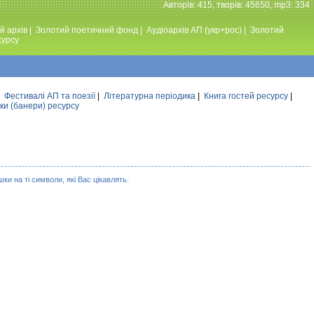
Авторiв: 415, творiв: 45650, mp3: 334
й архів
|
Золотий поетичний фонд
|
Аудiоархiв АП (укр+рос)
|
Золотий
сурсу
|
Фестивалi АП та поезiї
|
Літературна періодика
|
Книга гостей ресурсу
|
ки (банери) ресурсу
ки на ті символи, які Вас цікавлять.