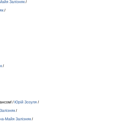
Майя Залiзняк
/
як
/
к
/
ансом! /
Юрій Зозуля
/
Залiзняк
/
на-Майя Залiзняк
/