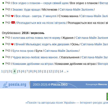
/
Все згідно з планом— серця свіжий щем
/ Все згідно з планом /
Вікто
/
Знаємо: буде краще
/ Містечкове /
Свiтлана-Майя Залiзняк
/
/
Все ліпше - завтра. У минуллі
/ Стежка манна /
Свiтлана-Майя Залi
/
Розпадається все на пісок і вітрила
/ Розпадається все на пісок і в
Опубліковано:
2016
/
вересень
/
золотава клітка повна листя корму
/ Ждання /
Свiтлана-Майя Залiзня
/
Вічний Мелькіадес ходить між дворами
/ Осінь /
Свiтлана-Майя Зал
/
Бути поза грою
/ Бути /
Свiтлана-Майя Залiзняк
/
/
Чудна весна-любов: мана маною.
/ Узагальнення /
Свiтлана-Майя Зал
/
Комахами дрібними на вітрах
/ Комахами дрібними на вітрах /
Вікторі
1
|
2
|
3
|
4
|
5
|
6
|
7
|
8
|
9
|
10
|
11
|
12
|
13
|
14
...
»
2003-2026
© Poezia.ORG
Концепцiя
Микола 
«Поезія та авторська пісня України» — Інтернет-ресурс для