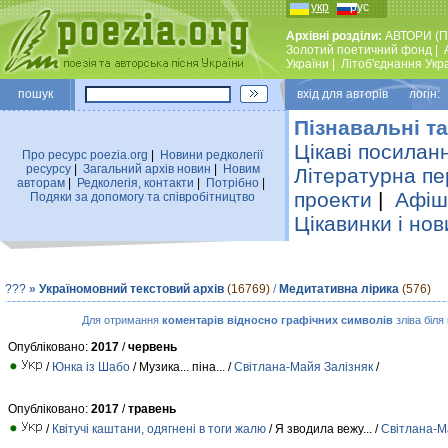
укр
рус
Архівні розділи:
АВТОРИ (П
Золотий поетичний фонд
|
України
|
Лiтоб'єднання Укр
пошук
вхiд для авторiв логін:
Пізнавальні та
Цікаві посилан
Про ресурс poezia.org
|
Новини редколегiї
ресурсу
|
Загальний архiв новин
|
Новим
Літературна пе
авторам
|
Редколегiя, контакти
|
Потрiбно
|
проекти
|
Афіша
Подяки за допомогу та співробітництво
Цікавинки і нов
???
»
Україномовний текстовий архів
(16769)
/
Медитативна лірика
(576)
Для отримання
коментарів відносно графічних символів
зліва біля
Опубліковано:
2017
/
червень
/
Юнка із Шабо
/ Музика... піна... /
Свiтлана-Майя Залiзняк
/
Опубліковано:
2017
/
травень
/
Квітучі каштани, одягнені в тоги жалю
/ Я зводила вежу... /
Свiтлана-М