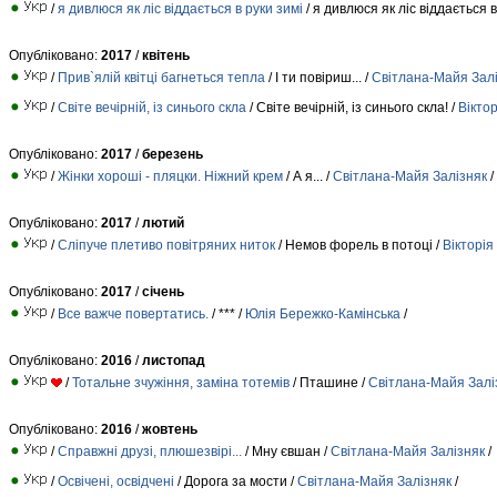
/
я дивлюся як ліс віддається в руки зимі
/ я дивлюся як ліс віддається в
Опубліковано:
2017
/
квітень
/
Прив`ялій квітці багнеться тепла
/ І ти повіриш... /
Свiтлана-Майя Зал
/
Світе вечірній, із синього скла
/ Світе вечірній, із синього скла! /
Вікто
Опубліковано:
2017
/
березень
/
Жінки хороші - пляцки. Ніжний крем
/ А я... /
Свiтлана-Майя Залiзняк
/
Опубліковано:
2017
/
лютий
/
Сліпуче плетиво повітряних ниток
/ Немов форель в потоці /
Вікторія
Опубліковано:
2017
/
січень
/
Все важче повертатись.
/ *** /
Юлiя Берeжко-Камiнська
/
Опубліковано:
2016
/
листопад
/
Тотальне зчужіння, заміна тотемів
/ Пташине /
Свiтлана-Майя Залi
Опубліковано:
2016
/
жовтень
/
Справжні друзі, плюшезвірі...
/ Мну євшан /
Свiтлана-Майя Залiзняк
/
/
Освічені, освідчені
/ Дорога за мости /
Свiтлана-Майя Залiзняк
/