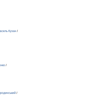
асиль Кузан
/
єнко
/
ородинський
/