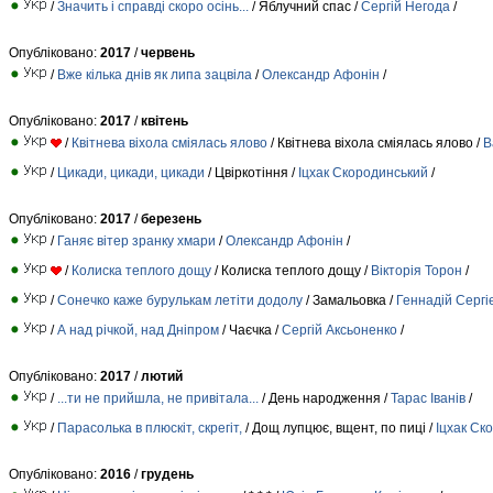
/
Значить і справді скоро осінь...
/ Яблучний спас /
Сергій Негода
/
Опубліковано:
2017
/
червень
/
Вже кілька днів як липа зацвіла
/
Олександр Афонін
/
Опубліковано:
2017
/
квітень
/
Квітнева віхола сміялась ялово
/ Квітнева віхола сміялась ялово /
В
/
Цикади, цикади, цикади
/ Цвіркотіння /
Іцхак Скородинський
/
Опубліковано:
2017
/
березень
/
Ганяє вітер зранку хмари
/
Олександр Афонін
/
/
Колиска теплого дощу
/ Колиска теплого дощу /
Вікторія Торон
/
/
Сонечко каже бурулькам летіти додолу
/ Замальовка /
Геннадій Сергі
/
А над річкой, над Дніпром
/ Чаєчка /
Сергій Аксьоненко
/
Опубліковано:
2017
/
лютий
/
...ти не прийшла, не привітала...
/ День народження /
Тарас Іванів
/
/
Парасолька в плюскіт, скрегіт,
/ Дощ лупцює, вщент, по пицi /
Іцхак Ск
Опубліковано:
2016
/
грудень