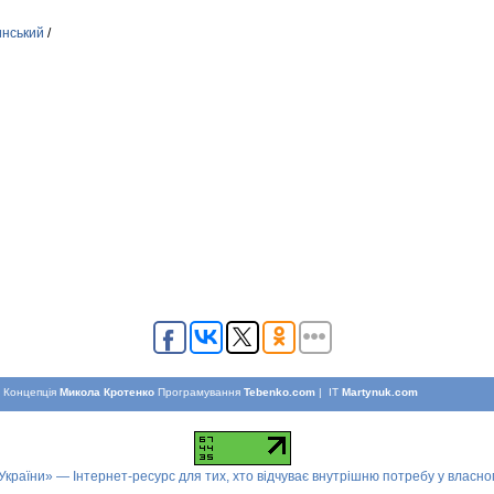
инський
/
Концепцiя
Микола Кротенко
Програмування
Tebenko.com
| IT
Martynuk.com
 України» — Інтернет-ресурс для тих, хто відчуває внутрішню потребу у власн