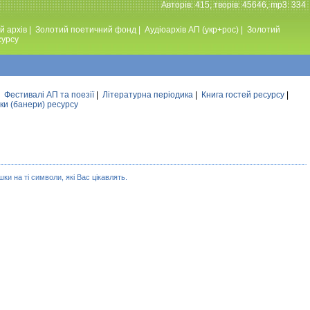
Авторiв: 415, творiв: 45646, mp3: 334
й архів
|
Золотий поетичний фонд
|
Аудiоархiв АП (укр+рос)
|
Золотий
сурсу
|
Фестивалi АП та поезiї
|
Літературна періодика
|
Книга гостей ресурсу
|
ки (банери) ресурсу
ки на ті символи, які Вас цікавлять.