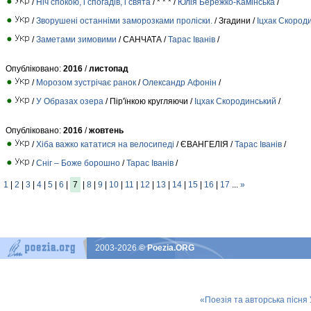
/
Ніч спокою, і спогадів, і свята
/ * * * /
Юлiя Берeжко-Камiнська
/
/
Зворушені останніми заморозками проліски.
/ Згадини /
Іцхак Скород
/
Заметами зимовими
/ САНЧАТА /
Тарас Іванів
/
Опубліковано:
2016
/
листопад
/
Морозом зустрічає ранок
/
Олександр Афонін
/
/
У Образах озера
/ Пір'їнкою кругляючи /
Іцхак Скородинський
/
Опубліковано:
2016
/
жовтень
/
Хіба важко кататися на велосипеді
/ ЄВАНГЕЛІЯ /
Тарас Іванів
/
/
Сніг – Боже борошно
/
Тарас Іванів
/
1
|
2
|
3
|
4
|
5
|
6
|
7
|
8
|
9
|
10
|
11
|
12
|
13
|
14
|
15
|
16
|
17
...
»
2003-2026
© Poezia.ORG
«Поезія та авторська пісня