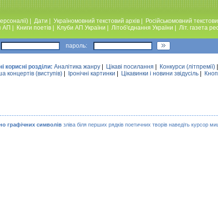
ерсоналії)
|
Дати
|
Україномовний текстовий архiв
|
Російськомовний текстови
я АП
|
Книги поетiв
|
Клуби АП України
|
Лiтоб'єднання України
|
Лiт. газета ре
пароль:
ні корисні розділи:
Аналiтика жанру
|
Цікаві посилання
|
Конкурси (лiтпремiї)
а концертів (виступів)
|
Iронiчнi картинки
|
Цікавинки і новини звідусіль
|
Кноп
но графічних символів
зліва біля перших рядків поетичних творів наведіть курсор миш