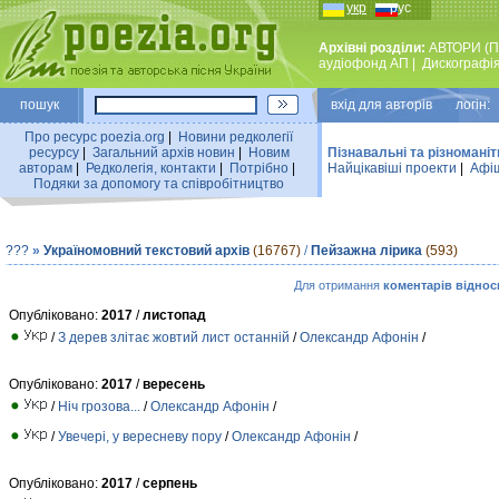
укр
рус
Архівні розділи:
АВТОРИ (П
аудiофонд АП
|
Дискографi
пошук
вхiд для авторiв логін:
Про ресурс poezia.org
|
Новини редколегiї
ресурсу
|
Загальний архiв новин
|
Новим
Пізнавальні та різноманіт
авторам
|
Редколегiя, контакти
|
Потрiбно
|
Найцiкавiшi проекти
|
Афіш
Подяки за допомогу та співробітництво
???
»
Україномовний текстовий архів
(16767)
/
Пейзажна лірика
(593)
Для отримання
коментарів віднос
Опубліковано:
2017
/
листопад
/
З дерев злітає жовтий лист останній
/
Олександр Афонін
/
Опубліковано:
2017
/
вересень
/
Ніч грозова...
/
Олександр Афонін
/
/
Увечері, у вересневу пору
/
Олександр Афонін
/
Опубліковано:
2017
/
серпень