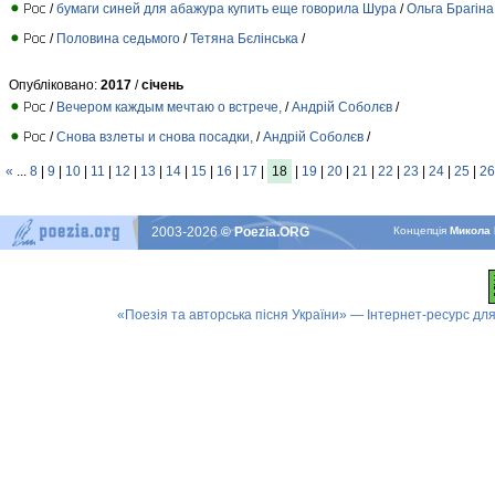
/
бумаги синей для абажура купить еще говорила Шура
/
Ольга Брагіна
/
Половина седьмого
/
Тетяна Бєлінська
/
Опубліковано:
2017
/
січень
/
Вечером каждым мечтаю о встрече,
/
Андрій Соболєв
/
/
Снова взлеты и снова посадки,
/
Андрій Соболєв
/
«
...
8
|
9
|
10
|
11
|
12
|
13
|
14
|
15
|
16
|
17
|
18
|
19
|
20
|
21
|
22
|
23
|
24
|
25
|
26
2003-2026
© Poezia.ORG
Концепцiя
Микола 
«Поезія та авторська пісня України» — Інтернет-ресурс для