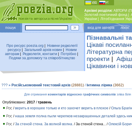
укр
рус
Архівні розділи:
АВТОРИ (П
Золотий поетичний фонд
|
України
|
Лiтоб'єднання Укр
пошук
вхiд для авторiв логін:
Пізнавальні та
Цікаві посилан
Про ресурс poezia.org
|
Новини редколегiї
ресурсу
|
Загальний архiв новин
|
Новим
Літературна пе
авторам
|
Редколегiя, контакти
|
Потрiбно
|
проекти
|
Афіша
Подяки за допомогу та співробітництво
Цікавинки і нов
???
»
Російськомовний текстовий архів
(28881)
/
Інтимна лірика
(3662)
Для отримання
коментарів відносно графічних символів
зліва біля
Опубліковано:
2017
/
травень
/
верить в хорошее только и кто захочет верить в плохое
/
Ольга Брагі
/
наша земля полна пыли черепков незакрашенных деталей здесь ни
/
За стеной стена. За волной волна.
/ За стеной стена... /
Олексій Бори