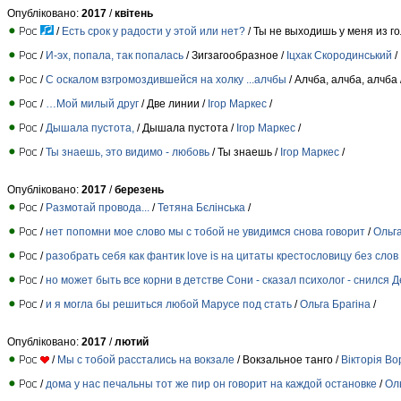
Опубліковано:
2017
/
квітень
/
Есть срок у радости у этой или нет?
/ Ты не выходишь у меня из го
/
И-эх, попала, так попалась
/ Зигзагообразное /
Іцхак Скородинський
/
/
С оскалом взгромоздившейся на холку ...алчбы
/ Алчба, алчба, алчба 
/
…Мой милый друг
/ Две линии /
Ігор Маркес
/
/
Дышала пустота,
/ Дышала пустота /
Ігор Маркес
/
/
Ты знаешь, это видимо - любовь
/ Ты знаешь /
Ігор Маркес
/
Опубліковано:
2017
/
березень
/
Размотай провода...
/
Тетяна Бєлінська
/
/
нет попомни мое слово мы с тобой не увидимся снова говорит
/
Ольга
/
разобрать себя как фантик love is на цитаты крестословицу без слов
/
но может быть все корни в детстве Сони - сказал психолог - снился
/
и я могла бы решиться любой Марусе под стать
/
Ольга Брагіна
/
Опубліковано:
2017
/
лютий
/
Мы с тобой расстались на вокзале
/ Вокзальное танго /
Вікторія Во
/
дома у нас печальны тот же пир он говорит на каждой остановке
/
Ол