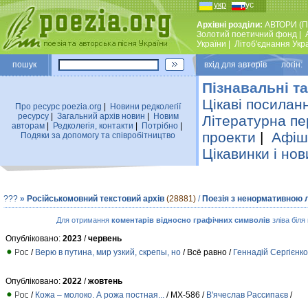
укр
рус
Архівні розділи:
АВТОРИ (П
Золотий поетичний фонд
|
України
|
Лiтоб'єднання Укр
пошук
вхiд для авторiв логін:
Пізнавальні та
Цікаві посилан
Про ресурс poezia.org
|
Новини редколегiї
ресурсу
|
Загальний архiв новин
|
Новим
Літературна пе
авторам
|
Редколегiя, контакти
|
Потрiбно
|
проекти
|
Афіша
Подяки за допомогу та співробітництво
Цікавинки і нов
???
»
Російськомовний текстовий архів
(28881)
/
Поезія з ненормативною 
Для отримання
коментарів відносно графічних символів
зліва біля
Опубліковано:
2023
/
червень
/
Верю в путина, мир узкий, скрепы, но
/ Всё равно /
Геннадій Сергієнко
Опубліковано:
2022
/
жовтень
/
Кожа – молоко. А рожа постная...
/ МХ-586 /
В'ячеслав Рассипаєв
/