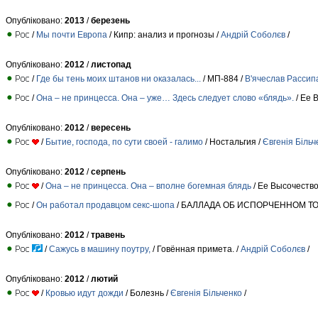
Опубліковано:
2013
/
березень
/
Мы почти Европа
/ Кипр: анализ и прогнозы /
Андрій Соболєв
/
Опубліковано:
2012
/
листопад
/
Где бы тень моих штанов ни оказалась...
/ МП-884 /
В'ячеслав Рассип
/
Она – не принцесса. Она – уже… Здесь следует слово «блядь».
/ Ее 
Опубліковано:
2012
/
вересень
/
Бытие, господа, по сути своей - галимо
/ Ностальгия /
Євгенія Більч
Опубліковано:
2012
/
серпень
/
Она – не принцесса. Она – вполне богемная блядь
/ Ее Высочество
/
Он работал продавцом секс-шопа
/ БАЛЛАДА ОБ ИСПОРЧЕННОМ ТО
Опубліковано:
2012
/
травень
/
Сажусь в машину поутру,
/ Говённая примета. /
Андрій Соболєв
/
Опубліковано:
2012
/
лютий
/
Кровью идут дожди
/ Болезнь /
Євгенія Більченко
/