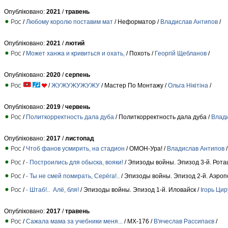
Опубліковано:
2021
/
травень
/
Любому королю поставим мат
/ Неформатор /
Владислав Антипов
/
Опубліковано:
2021
/
лютий
/
Может ханжа и кривиться и охать,
/ Похоть /
Георгій Щебланов
/
Опубліковано:
2020
/
серпень
/
ЖУЖУЖУЖУЖУ
/ Мастер По Монтажу /
Ольга Нікітіна
/
Опубліковано:
2019
/
червень
/
Политкорректность дала дуба
/ Политкорректность дала дуба /
Влад
Опубліковано:
2017
/
листопад
/
Чтоб фанов усмирить, на стадион
/ ОМОН-Ура! /
Владислав Антипов
/
/
- Построились для обыска, вояки!
/ Эпизоды войны. Эпизод 3-й. Рота
/
- Ты не смей помирать, Серёга!..
/ Эпизоды войны. Эпизод 2-й. Аэроп
/
- Штаб!.. Алё, бля!
/ Эпизоды войны. Эпизод 1-й. Иловайск /
Ігорь Цир
Опубліковано:
2017
/
травень
/
Сажала мама за учебники меня...
/ МХ-176 /
В'ячеслав Рассипаєв
/