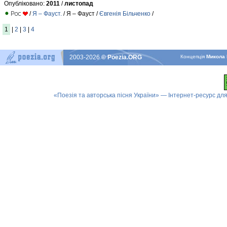
Опубліковано:
2011
/
листопад
/
Я – Фауст.
/ Я – Фауст /
Євгенія Більченко
/
1
|
2
|
3
|
4
2003-2026
© Poezia.ORG
Концепцiя
Микола 
«Поезія та авторська пісня України» — Інтернет-ресурс для