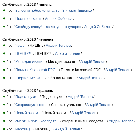
Опубліковано:
2023
/
липень
/
Вы сонм небес колупайте
/
Вiкторiя Тищенко
/
/
Прошлое хаять
/
Андрій Соболєв
/
/
Свободу слову! - как лозунг популярен
/
Андрій Соболєв
/
Опубліковано:
2023
/
червень
/
Чушь...
/ ЧУШЬ... /
Андрій Теплов
/
/
ПОЧТО?!..
/ ПОЧТО?!.. /
Андрій Теплов
/
/
Мелодия жизни...
/ Мелодия жизни... /
Андрій Теплов
/
/
Памяти Каховской ГЭС...
/ Памяти Каховской ГЭС.. /
Андрій Теплов
/
/
"Чёрная метка"...
/ "Чёрная метка"... /
Андрій Теплов
/
Опубліковано:
2023
/
травень
/
Подсолнухи...
/ Подсолнухи... /
Андрій Теплов
/
/
Сверхактуальное...
/ Сверхактуальное... /
Андрій Теплов
/
/
Новый окоём...
/ Новый окоём... /
Андрій Теплов
/
/
смерть и жизнь солдата...
/ смерть и жизнь солдата... /
Андрій Теплов
/
мертвец...
/ мертвец... /
Андрій Теплов
/