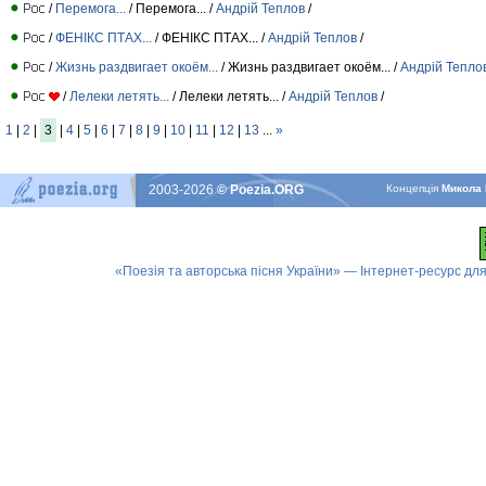
/
Перемога...
/ Перемога... /
Андрій Теплов
/
/
ФЕНІКС ПТАХ...
/ ФЕНІКС ПТАХ... /
Андрій Теплов
/
/
Жизнь раздвигает окоём...
/ Жизнь раздвигает окоём... /
Андрій Тепло
/
Лелеки летять...
/ Лелеки летять... /
Андрій Теплов
/
1
|
2
|
3
|
4
|
5
|
6
|
7
|
8
|
9
|
10
|
11
|
12
|
13
...
»
2003-2026
© Poezia.ORG
Концепцiя
Микола 
«Поезія та авторська пісня України» — Інтернет-ресурс для