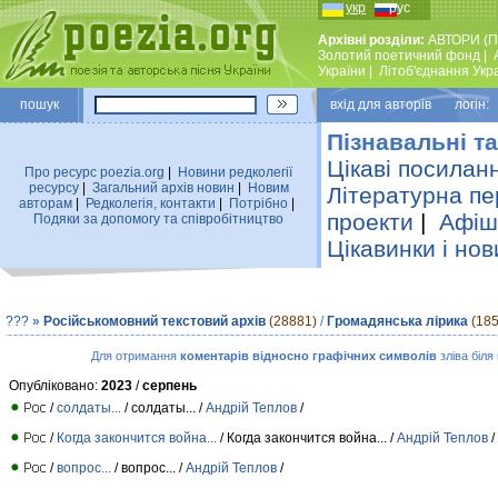
укр
рус
Архівні розділи:
АВТОРИ (П
Золотий поетичний фонд
|
України
|
Лiтоб'єднання Укр
пошук
вхiд для авторiв логін:
Пізнавальні та
Цікаві посилан
Про ресурс poezia.org
|
Новини редколегiї
ресурсу
|
Загальний архiв новин
|
Новим
Літературна пе
авторам
|
Редколегiя, контакти
|
Потрiбно
|
проекти
|
Афіша
Подяки за допомогу та співробітництво
Цікавинки і нов
???
»
Російськомовний текстовий архів
(28881)
/
Громадянська лірика
(185
Для отримання
коментарів відносно графічних символів
зліва біля
Опубліковано:
2023
/
серпень
/
солдаты...
/ солдаты... /
Андрій Теплов
/
/
Когда закончится война...
/ Когда закончится война... /
Андрій Теплов
/
/
вопрос...
/ вопрос... /
Андрій Теплов
/