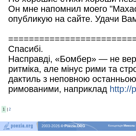
Он мне напомнил моего "Махао
опубликую на сайте. Удачи Ва
========================
Спасибі.
Насправді, «Бомбер» — не верлі
ритміка, але мінус рими та стр
дактиль з неповною останньою
римованими, наприклад
http:/
1
|
2
2003-2026
© Poezia.ORG
Концепцiя
Микола 