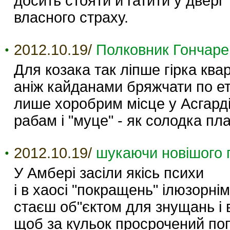
досить стояти й гатити у двері
власного страху.
2012.10.19/
Полковник Гончаре
Для козака так ліпше гірка квар
аніж кайданами бряжчати по е
лише хоробрим місце у Асгарді
рабам і "муце" - як солодка пла
2012.10.19/
шукаючи новішого 
У Амбері засіли якісь психи
і в хаосі "покращень" ілюзорнім
стаєш об"єктом для знущань і в
щоб за кульок просрочений по