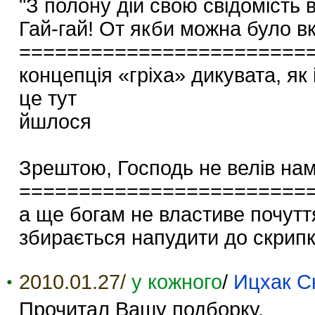
"З полону дій свою свідомість 
Гай-гай! От якби можна було вкр
========================
концепція «гріха» дикувата, як 
це тут
йшлося
Зрештою, Господь не велів нам 
========================
а ще богам не властиве почуття
збирається напудити до скрип
2010.01.27/
у кожного
/
Ицхак С
Прочитал Вашу подборку.