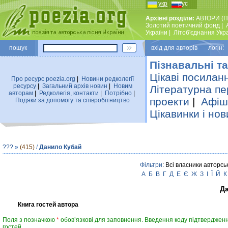
укр
рус
Архівні розділи:
АВТОРИ (П
Золотий поетичний фонд
|
України
|
Лiтоб'єднання Укр
пошук
вхiд для авторiв логін:
Пізнавальні та
Цікаві посилан
Про ресурс poezia.org
|
Новини редколегiї
ресурсу
|
Загальний архiв новин
|
Новим
Літературна пе
авторам
|
Редколегiя, контакти
|
Потрiбно
|
проекти
|
Афіша
Подяки за допомогу та співробітництво
Цікавинки і нов
???
»
(415)
/
Данило Кубай
Фільтри
: Всі власники авторсь
А
Б
В
Г
Д
Е
Є
Ж
З
І
Ї
Й
К
Д
Книга гостей автора
Поля з позначкою
*
обов’язкові для заповнення. Введення коду підтвердженн
гостей