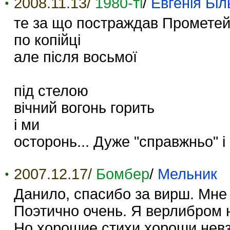
2008.11.13/
1980-ті
/
Евгенія Біл
те за що постраждав Промете
по копійці
але після восьмої
під стелою
вічний вогонь горить
і ми
осторонь... Дуже "справжньо" і
2007.12.17/
Бомбер
/
Мельник
Данило, спасибо за вирш. Мне
Поэтично очень. Я верлибром н
Но хорошие стихи хороши нев