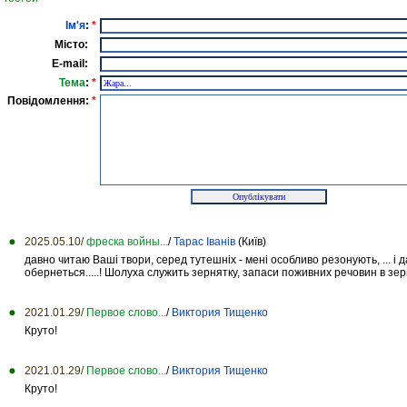
Ім'я
:
*
Місто:
E-mail:
Тема
:
*
Повідомлення:
*
2025.05.10/
фреска войны...
/
Тарас Іванів
(Київ)
давно читаю Ваші твори, серед тутешніх - мені особливо резонують, ... і
обернеться.....! Шолуха служить зернятку, запаси поживних речовин в зерня
2021.01.29/
Первое слово...
/
Виктория Тищенко
Круто!
2021.01.29/
Первое слово...
/
Виктория Тищенко
Круто!