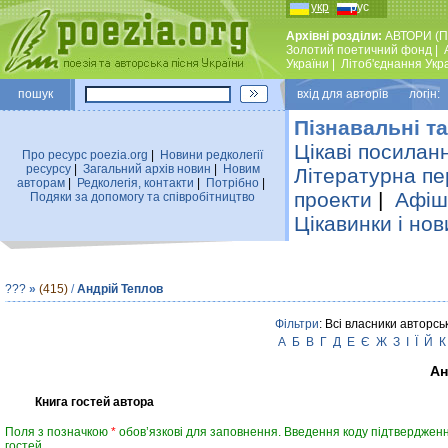
укр
рус
Архівні розділи:
АВТОРИ (П
Золотий поетичний фонд
|
України
|
Лiтоб'єднання Укр
пошук
вхiд для авторiв логін:
Пізнавальні та
Цікаві посилан
Про ресурс poezia.org
|
Новини редколегiї
ресурсу
|
Загальний архiв новин
|
Новим
Літературна пе
авторам
|
Редколегiя, контакти
|
Потрiбно
|
проекти
|
Афіша
Подяки за допомогу та співробітництво
Цікавинки і нов
???
»
(415)
/
Андрій Теплов
Фільтри
: Всі власники авторсь
А
Б
В
Г
Д
Е
Є
Ж
З
І
Ї
Й
К
Ан
Книга гостей автора
Поля з позначкою
*
обов’язкові для заповнення. Введення коду підтвердженн
гостей