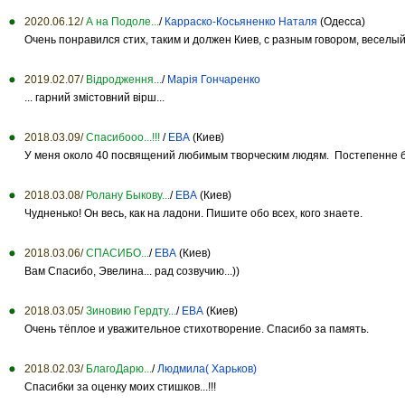
2020.06.12/
А на Подоле...
/
Карраско-Косьяненко Наталя
(Одесса)
Очень понравился стих, таким и должен Киев, с разным говором, веселый
2019.02.07/
Відродження...
/
Марія Гончаренко
... гарний змістовний вірш...
2018.03.09/
Спасибооо...!!!
/
ЕВА
(Киев)
У меня около 40 посвящений любимым творческим людям. Постепенне буд
2018.03.08/
Ролану Быкову...
/
ЕВА
(Киев)
Чудненько! Он весь, как на ладони. Пишите обо всех, кого знаете.
2018.03.06/
СПАСИБО...
/
ЕВА
(Киев)
Вам Спасибо, Эвелина... рад созвучию...))
2018.03.05/
Зиновию Гердту...
/
ЕВА
(Киев)
Очень тёплое и уважительное стихотворение. Спасибо за память.
2018.02.03/
БлагоДарю...
/
Людмила( Харьков)
Спасибки за оценку моих стишков...!!!