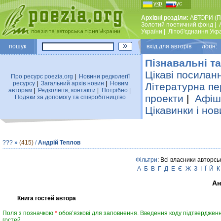
укр
рус
Архівні розділи:
АВТОРИ (П
Золотий поетичний фонд
|
України
|
Лiтоб'єднання Укр
пошук
вхiд для авторiв логін:
Пізнавальні та
Цікаві посилан
Про ресурс poezia.org
|
Новини редколегiї
ресурсу
|
Загальний архiв новин
|
Новим
Літературна пе
авторам
|
Редколегiя, контакти
|
Потрiбно
|
проекти
|
Афіша
Подяки за допомогу та співробітництво
Цікавинки і нов
???
»
(415)
/
Андрій Теплов
Фільтри
: Всі власники авторсь
А
Б
В
Г
Д
Е
Є
Ж
З
І
Ї
Й
К
Ан
Книга гостей автора
Поля з позначкою
*
обов’язкові для заповнення. Введення коду підтвердженн
гостей