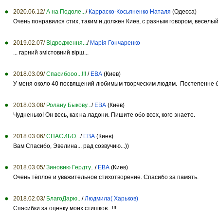
2020.06.12/
А на Подоле...
/
Карраско-Косьяненко Наталя
(Одесса)
Очень понравился стих, таким и должен Киев, с разным говором, веселый
2019.02.07/
Відродження...
/
Марія Гончаренко
... гарний змістовний вірш...
2018.03.09/
Спасибооо...!!!
/
ЕВА
(Киев)
У меня около 40 посвящений любимым творческим людям. Постепенне буд
2018.03.08/
Ролану Быкову...
/
ЕВА
(Киев)
Чудненько! Он весь, как на ладони. Пишите обо всех, кого знаете.
2018.03.06/
СПАСИБО...
/
ЕВА
(Киев)
Вам Спасибо, Эвелина... рад созвучию...))
2018.03.05/
Зиновию Гердту...
/
ЕВА
(Киев)
Очень тёплое и уважительное стихотворение. Спасибо за память.
2018.02.03/
БлагоДарю...
/
Людмила( Харьков)
Спасибки за оценку моих стишков...!!!