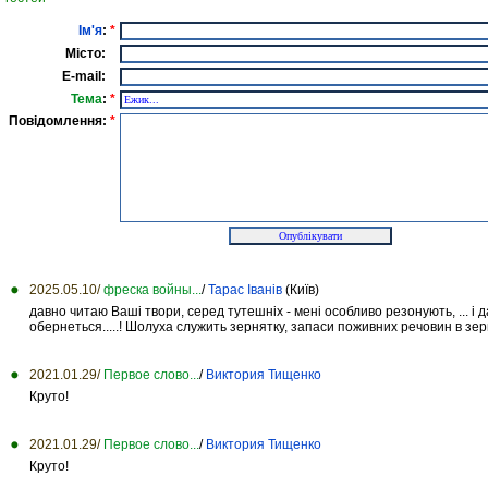
Ім'я
:
*
Місто:
E-mail:
Тема
:
*
Повідомлення:
*
2025.05.10/
фреска войны...
/
Тарас Іванів
(Київ)
давно читаю Ваші твори, серед тутешніх - мені особливо резонують, ... і
обернеться.....! Шолуха служить зернятку, запаси поживних речовин в зерня
2021.01.29/
Первое слово...
/
Виктория Тищенко
Круто!
2021.01.29/
Первое слово...
/
Виктория Тищенко
Круто!