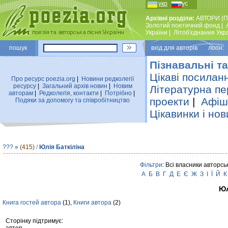
укр
рус
Архівні розділи:
АВТОРИ (П
Золотий поетичний фонд
|
України
|
Лiтоб'єднання Укр
пошук
вхiд для авторiв логін:
Пізнавальні та
Цікаві посилан
Про ресурс poezia.org
|
Новини редколегiї
ресурсу
|
Загальний архiв новин
|
Новим
Літературна пе
авторам
|
Редколегiя, контакти
|
Потрiбно
|
проекти
|
Афіша
Подяки за допомогу та співробітництво
Цікавинки і нов
???
»
(415)
/
Юлія Баткіліна
Фільтри
: Всі власники авторсь
А
Б
В
Г
Д
Е
Є
Ж
З
І
Ї
Й
К
Юл
Книга гостей автора
(1),
Книги автора
(2)
Сторінку підтримує: