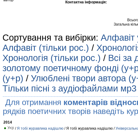
автор
Контактна інформація:
Всьог
Загальна кіль
Сортування та вибірки:
Алфавіт 
Алфавіт (тільки рос.)
/
Хронологія
Хронологія (тільки рос.)
/
Всі за 
золотому поетичному фонді (у+р
(у+р)
/
Улюблені твори автора (у
Тільки пісні з аудіофайлами мр3
Для отримання
коментарів віднос
рядків поетичних творів наведіть кур
2014
/
Я тобі журавлика надішлю
/ Я тобі журавлика надішлю /
Універсальн