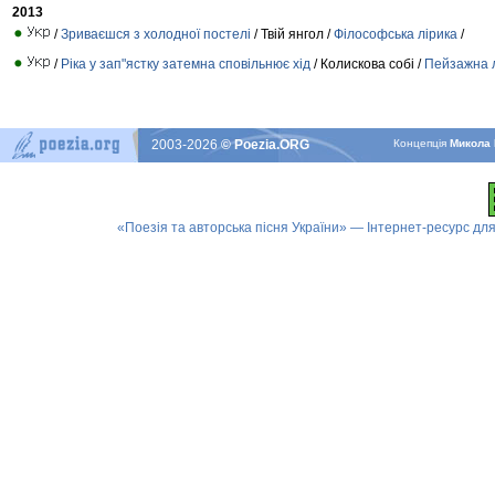
2013
/
Зриваєшся з холодної постелі
/ Твій янгол /
Філософська лірика
/
/
Ріка у зап"ястку затемна сповільнює хід
/ Колискова собі /
Пейзажна 
2003-2026
© Poezia.ORG
Концепцiя
Микола 
«Поезія та авторська пісня України» — Інтернет-ресурс для