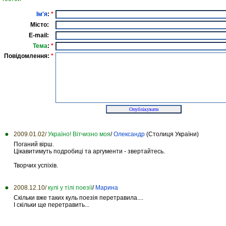
Ім'я
:
*
Місто:
E-mail:
Тема
:
*
Повідомлення:
*
2009.01.02/
Україно! Вітчизно моя
/
Олександр
(Столиця України)
Поганий вірш.
Цікавитимуть подробиці та аргументи - звертайтесь.
Творчих успіхів.
2008.12.10/
кулі у тілі поезії
/
Марина
Cкільки вже таких куль поезія перетравила....
І скільки ще перетравить...