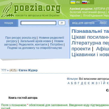
укр
рус
Архівні розділи:
АВТОРИ (П
Золотий поетичний фонд
|
України
|
Лiтоб'єднання Укр
пошук
вхiд для авторiв логін:
Пізнавальні та
Цікаві посилан
Про ресурс poezia.org
|
Новини редколегiї
ресурсу
|
Загальний архiв новин
|
Новим
Літературна пе
авторам
|
Редколегiя, контакти
|
Потрiбно
|
проекти
|
Афіша
Подяки за допомогу та співробітництво
Цікавинки і нов
???
»
(415)
/
Євген Журер
Фільтри
: Всі власники авторсь
А
Б
В
Г
Д
Е
Є
Ж
З
І
Ї
Й
К
Є
Книга гостей автора
Поля з позначкою
*
обов’язкові для заповнення. Введення коду підтвердженн
гостей