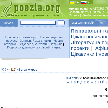
укр
рус
Архівні розділи:
АВТОРИ (П
Золотий поетичний фонд
|
України
|
Лiтоб'єднання Укр
пошук
вхiд для авторiв логін:
Пізнавальні та
Цікаві посилан
Про ресурс poezia.org
|
Новини редколегiї
ресурсу
|
Загальний архiв новин
|
Новим
Літературна пе
авторам
|
Редколегiя, контакти
|
Потрiбно
|
проекти
|
Афіша
Подяки за допомогу та співробітництво
Цікавинки і нов
???
»
(415)
/
Євген Журер
Фільтри
: Всі власники авторсь
А
Б
В
Г
Д
Е
Є
Ж
З
І
Ї
Й
К
Є
Поет, дві тво