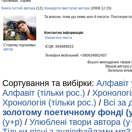
Проживає: Харків
Книга гостей автора
(12),
Концерти (виступи) автора
(2008.12.15)
Та власне, поки що нема чого й писати. Поетизую по
Контактна інформація:
Написати листа
Сторінку підтримує:
ICQ#: 394689623
автор
Телефон мобільний: +380634802407
Всього викладених творів
Віршів автора 
Загальна кільк
Сортування та вибірки:
Алфавіт 
Алфавіт (тільки рос.)
/
Хронологія
Хронологія (тільки рос.)
/
Всі за 
золотому поетичному фонді (
(у+р)
/
Улюблені твори автора (у
Тільки пісні з аудіофайлами мр3