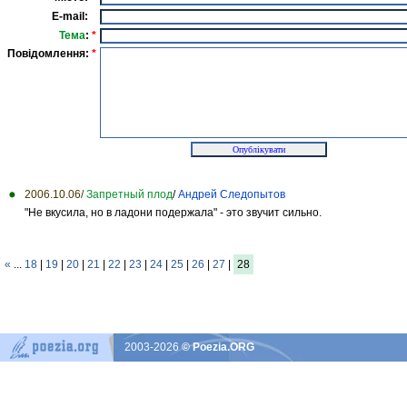
E-mail:
Тема
:
*
Повідомлення:
*
2006.10.06/
Запретный плод
/
Андрей Следопытов
"Не вкусила, но в ладони подержала" - это звучит сильно.
«
...
18
|
19
|
20
|
21
|
22
|
23
|
24
|
25
|
26
|
27
|
28
2003-2026
© Poezia.ORG