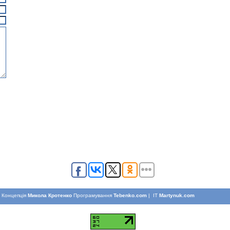
Концепцiя
Микола Кротенко
Програмування
Tebenko.com
| IT
Martynuk.com