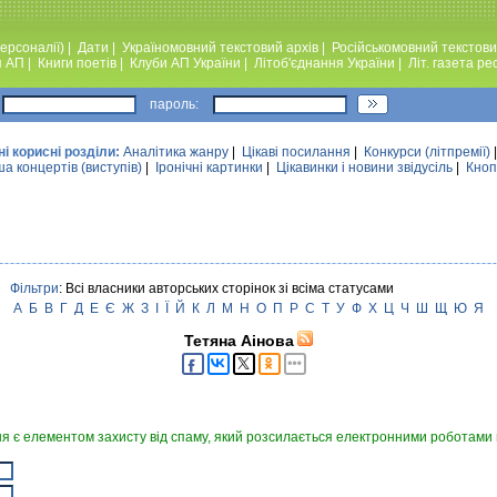
ерсоналії)
|
Дати
|
Україномовний текстовий архiв
|
Російськомовний текстови
я АП
|
Книги поетiв
|
Клуби АП України
|
Лiтоб'єднання України
|
Лiт. газета ре
пароль:
ні корисні розділи:
Аналiтика жанру
|
Цікаві посилання
|
Конкурси (лiтпремiї)
а концертів (виступів)
|
Iронiчнi картинки
|
Цікавинки і новини звідусіль
|
Кноп
Фільтри
: Всі власники авторських сторінок зі всіма статусами
А
Б
В
Г
Д
Е
Є
Ж
З
І
Ї
Й
К
Л
М
Н
О
П
Р
С
Т
У
Ф
Х
Ц
Ч
Ш
Щ
Ю
Я
Тетяна Аінова
я є елементом захисту від спаму, який розсилається електронними роботами в