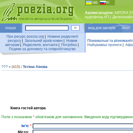
укр
рус
Архівні розділи:
АВТОРИ (П
аудiофонд АП
|
Дискографi
пошук
вхiд для авторiв логін:
Про ресурс poezia.org
|
Новини редколегiї
ресурсу
|
Загальний архiв новин
|
Новим
Пізнавальні та різноманіт
авторам
|
Редколегiя, контакти
|
Потрiбно
|
Найцiкавiшi проекти
|
Афіш
Подяки за допомогу та співробітництво
???
»
(415)
/
Тетяна Аінова
Книга гостей автора
Поля з позначкою
*
обов’язкові для заповнення. Введення коду підтвердженн
Ім'я
:
*
Місто: