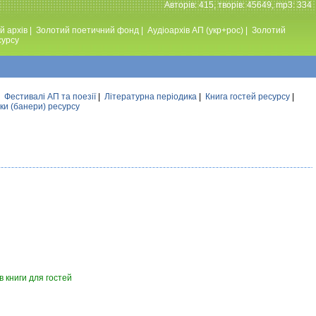
Авторiв: 415, творiв: 45649, mp3: 334
й архів
|
Золотий поетичний фонд
|
Аудiоархiв АП (укр+рос)
|
Золотий
сурсу
|
Фестивалi АП та поезiї
|
Літературна періодика
|
Книга гостей ресурсу
|
ки (банери) ресурсу
 книги для гостей