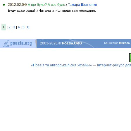
2012.02.04/
А що було? А все було:
/
Тамара Шевченко
Буду дуже рада! :) Читала й інші вірші такі мелодійні.
1
|
2
|
3
|
4
|
5
|
6
2003-2026
© Poezia.ORG
Концепцiя
Микола 
«Поезія та авторська пісня України» — Інтернет-ресурс для