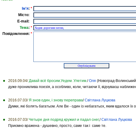
Ім'я
:
*
Місто:
E-mail:
Тема
:
*
Повідомлення:
*
2016.09.04/
Давай всё бросим.Уедем. Улетим.
/
Оля
(Новоград-Волинський
дуже прониклива поезія, а особливо, коли, читаючи її, відчуваєш наближен
2016.07.03/
Я знов один, і знову переправа
/
Світлана Луцкова
Думки, які болять багатьом. Але Ви - один із небагатьох, яким вдалося їх 
2016.07.03/
Четыре дня подряд кружил и падал снег,
/
Світлана Луцкова
Приємно вражена - душевно, просто, саме так і саме те.