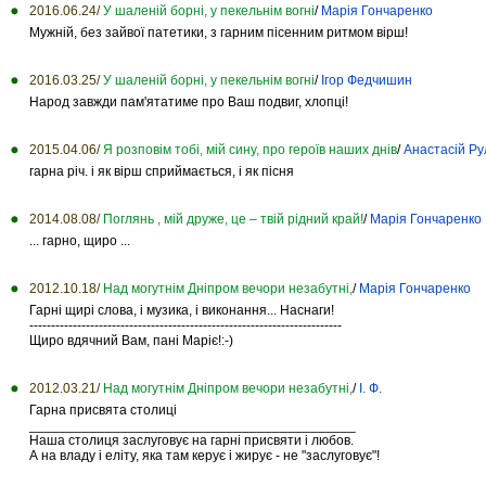
2016.06.24/
У шаленій борні, у пекельнім вогні
/
Марія Гончаренко
Мужній, без зайвої патетики, з гарним пісенним ритмом вірш!
2016.03.25/
У шаленій борні, у пекельнім вогні
/
Ігор Федчишин
Народ завжди пам'ятатиме про Ваш подвиг, хлопці!
2015.04.06/
Я розповім тобі, мій сину, про героїв наших днів
/
Анастасій Ру
гарна річ. і як вірш сприймається, і як пісня
2014.08.08/
Поглянь , мій друже, це – твій рідний край!
/
Марія Гончаренко
... гарно, щиро ...
2012.10.18/
Над могутнім Дніпром вечори незабутні,
/
Марія Гончаренко
Гарні щирі слова, і музика, і виконання... Наснаги!
------------------------------------------------------------------------
Щиро вдячний Вам, пані Маріє!:-)
2012.03.21/
Над могутнім Дніпром вечори незабутні,
/
І. Ф.
Гарна присвята столиці
___________________________________________
Наша столиця заслуговує на гарні присвяти і любов.
А на владу і еліту, яка там керує і жирує - не "заслуговує"!