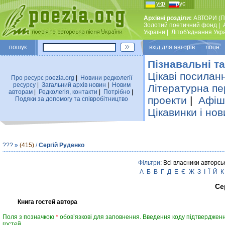
укр
рус
Архівні розділи:
АВТОРИ (П
Золотий поетичний фонд
|
України
|
Лiтоб'єднання Укр
пошук
вхiд для авторiв логін:
Пізнавальні та
Цікаві посилан
Про ресурс poezia.org
|
Новини редколегiї
ресурсу
|
Загальний архiв новин
|
Новим
Літературна пе
авторам
|
Редколегiя, контакти
|
Потрiбно
|
проекти
|
Афіша
Подяки за допомогу та співробітництво
Цікавинки і нов
???
»
(415)
/
Сергiй Руденко
Фільтри
: Всі власники авторсь
А
Б
В
Г
Д
Е
Є
Ж
З
І
Ї
Й
К
Се
Книга гостей автора
Поля з позначкою
*
обов’язкові для заповнення. Введення коду підтвердженн
гостей