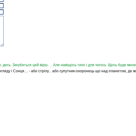
, десь Загубиться цей вірш… Але навіщось тихо і для чогось Щось буде мною
Погляду і Сонця.... - або стрілу... або супутник-охоронець що над планетою, де