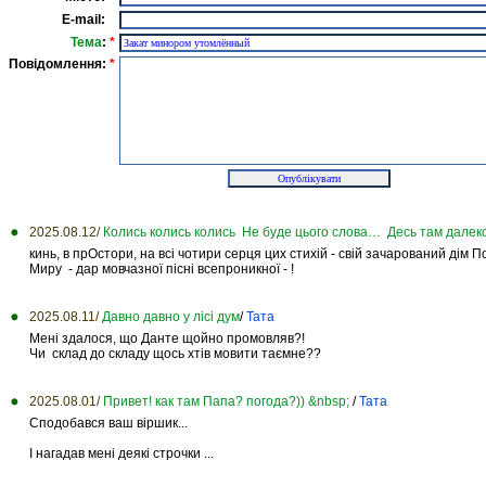
E-mail:
Тема
:
*
Повідомлення:
*
2025.08.12/
Колись колись колись Не буде цього слова… Десь там далеко
кинь, в прОстори, на всі чотири серця цих стихій - свій зачарований дім 
Миру - дар мовчазної пісні всепроникної - !
2025.08.11/
Давно давно у лісі дум
/
Тата
Мені здалося, що Данте щойно промовляв?!
Чи склад до складу щось хтів мовити таємне??
2025.08.01/
Привет! как там Папа? погода?)) &nbsp;
/
Тата
Сподобався ваш віршик...
І нагадав мені деякі строчки ...