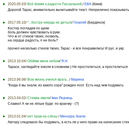
2020.05.03/
Всё ближе к радости Пасхальной,
/
ЕВА
(Киев)
Дорогой Тарас, внимательно вычитывайте текст. Неприлично показывать
2017.05.10/
*...Костру никуда не деться
/
Георгий
(Бердянск)
Костер погладив по щеке
боль должен чувствовать в руке.
Что ж от стихов твоих, позволь,
на сердце радость, п не боль?
прочел несколько стихов твоих, Тарас - и все понравились! И рус. и укр.
2013.10.04/
Обійми мене небом
/
Я.Н.
Тарасе, заглядайте інколи в словники.) Не простелеться, а простелиться -
2013.06.06/
Всю жизнь учился врать...
/
Марина
"Когда б вы знали, из какого сора" рожден поэт. Есть над чем подумать
2013.04.02/
Стежка звила
/
Іван Редчиць
Славно! А чи не ліпше буде: по краєчку - (?)
2013.01.04/
нет прав на слёзы
/
Мензура Зоили
Автору следовало бы подумать, а есть ли у него право на написание стих