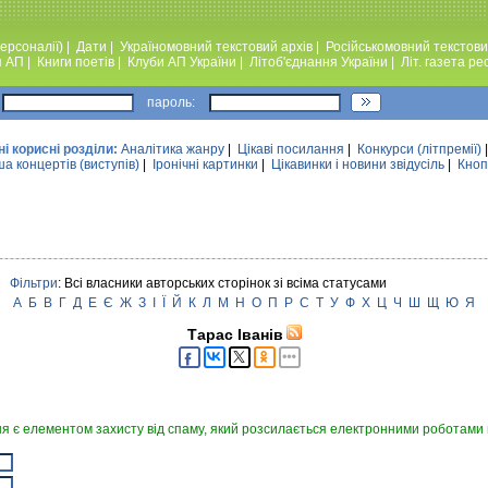
ерсоналії)
|
Дати
|
Україномовний текстовий архiв
|
Російськомовний текстови
я АП
|
Книги поетiв
|
Клуби АП України
|
Лiтоб'єднання України
|
Лiт. газета ре
пароль:
ні корисні розділи:
Аналiтика жанру
|
Цікаві посилання
|
Конкурси (лiтпремiї)
а концертів (виступів)
|
Iронiчнi картинки
|
Цікавинки і новини звідусіль
|
Кноп
Фільтри
: Всі власники авторських сторінок зі всіма статусами
А
Б
В
Г
Д
Е
Є
Ж
З
І
Ї
Й
К
Л
М
Н
О
П
Р
С
Т
У
Ф
Х
Ц
Ч
Ш
Щ
Ю
Я
Тарас Іванів
я є елементом захисту від спаму, який розсилається електронними роботами в