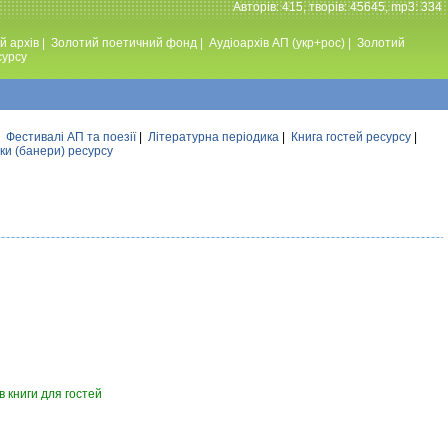
Авторiв: 415, творiв: 45645, mp3: 334
й архів
|
Золотий поетичний фонд
|
Аудiоархiв АП (укр+рос)
|
Золотий
сурсу
|
Фестивалi АП та поезiї
|
Літературна періодика
|
Книга гостей ресурсу
|
ки (банери) ресурсу
 книги для гостей