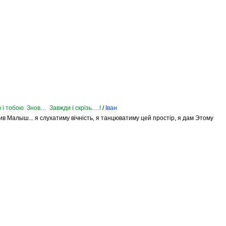
 і тобою Знов… Завжди і скрізь….!
/
Іван
 жив Малыш... я слухатиму вічність, я танцюватиму цей простір, я дам Этому