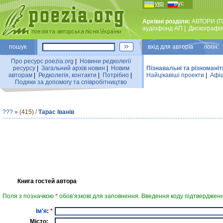
укр
рус
Архівні розділи:
АВТОРИ (П
аудiофонд АП
|
Дискографi
пошук
вхiд для авторiв логін:
Про ресурс poezia.org
|
Новини редколегiї
ресурсу
|
Загальний архiв новин
|
Новим
Пізнавальні та різноманіт
авторам
|
Редколегiя, контакти
|
Потрiбно
|
Найцiкавiшi проекти
|
Афіш
Подяки за допомогу та співробітництво
???
»
(415)
/
Тарас Іванів
Книга гостей автора
Поля з позначкою
*
обов’язкові для заповнення. Введення коду підтвердженн
Ім'я
:
*
Місто: