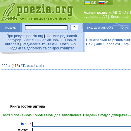
укр
рус
Архівні розділи:
АВТОРИ (П
аудiофонд АП
|
Дискографi
пошук
вхiд для авторiв логін:
Про ресурс poezia.org
|
Новини редколегiї
ресурсу
|
Загальний архiв новин
|
Новим
Пізнавальні та різноманіт
авторам
|
Редколегiя, контакти
|
Потрiбно
|
Найцiкавiшi проекти
|
Афіш
Подяки за допомогу та співробітництво
???
»
(415)
/
Тарас Іванів
Книга гостей автора
Поля з позначкою
*
обов’язкові для заповнення. Введення коду підтвердженн
Ім'я
:
*
Місто: