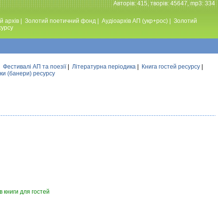
Авторiв: 415, творiв: 45647, mp3: 334
й архів
|
Золотий поетичний фонд
|
Аудiоархiв АП (укр+рос)
|
Золотий
сурсу
|
Фестивалi АП та поезiї
|
Літературна періодика
|
Книга гостей ресурсу
|
ки (банери) ресурсу
 книги для гостей