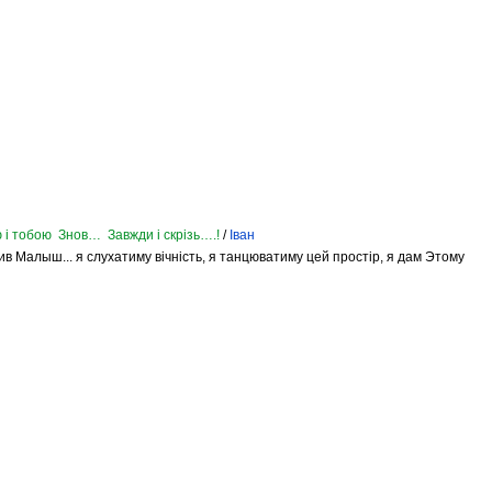
 і тобою Знов… Завжди і скрізь….!
/
Іван
 жив Малыш... я слухатиму вічність, я танцюватиму цей простір, я дам Этому