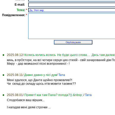
E-mail:
Тема
:
*
Повідомлення:
*
2025.08.12/
Колись колись колись Не буде цього слова… Десь там далеко
кинь, в прОстори, на всі чотири серця цих стихій - свій зачарований дім 
Миру - дар мовчазної пісні всепроникної - !
2025.08.11/
Давно давно у лісі дум
/
Тата
Мені здалося, що Данте щойно промовляв?!
Чи склад до складу щось хтів мовити таємне??
2025.08.01/
Привет! как там Папа? погода?)) &nbsp;
/
Тата
Сподобався ваш віршик...
І нагадав мені деякі строчки ...