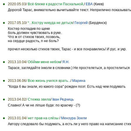
2020.05.03/
Всё ближе к радости Пасхальной,
/
ЕВА
(Киев)
Дорогой Тарас, внимательно вычитывайте текст. Неприлично показывать
2017.05.10/
*...Костру никуда не деться
/
Георгий
(Бердянск)
Костер погладив по щеке
боль должен чувствовать в руке.
Что ж от стихов твоих, позволь,
на сердце радость, п не боль?
прочел несколько стихов твоих, Тарас - и все понравились! И рус. и укр.
2013.10.04/
Обійми мене небом
/
Я.Н.
Тарасе, заглядайте інколи в словники.) Не простелеться, а простелиться -
2013.06.06/
Всю жизнь учился врать...
/
Марина
"Когда б вы знали, из какого сора" рожден поэт. Есть над чем подумать
2013.04.02/
Стежка звила
/
Іван Редчиць
Славно! А чи не ліпше буде: по краєчку - (?)
2013.01.04/
нет прав на слёзы
/
Мензура Зоили
Автору следовало бы подумать, а есть ли у него право на написание стих