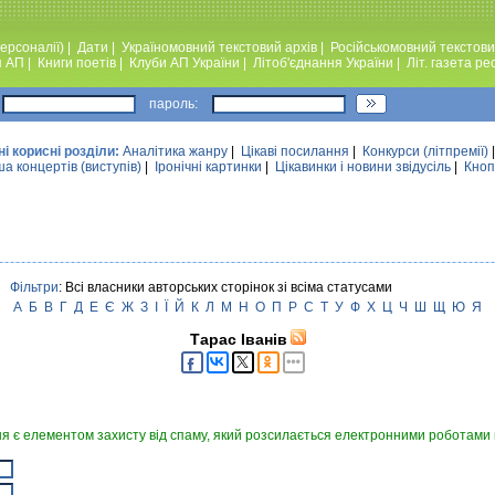
ерсоналії)
|
Дати
|
Україномовний текстовий архiв
|
Російськомовний текстови
я АП
|
Книги поетiв
|
Клуби АП України
|
Лiтоб'єднання України
|
Лiт. газета ре
пароль:
ні корисні розділи:
Аналiтика жанру
|
Цікаві посилання
|
Конкурси (лiтпремiї)
а концертів (виступів)
|
Iронiчнi картинки
|
Цікавинки і новини звідусіль
|
Кноп
Фільтри
: Всі власники авторських сторінок зі всіма статусами
А
Б
В
Г
Д
Е
Є
Ж
З
І
Ї
Й
К
Л
М
Н
О
П
Р
С
Т
У
Ф
Х
Ц
Ч
Ш
Щ
Ю
Я
Тарас Іванів
я є елементом захисту від спаму, який розсилається електронними роботами в