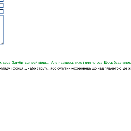
, десь Загубиться цей вірш… Але навіщось тихо і для чогось Щось буде мною
Погляду і Сонця.... - або стрілу... або супутник-охоронець що над планетою, де