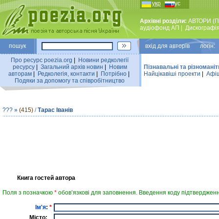
укр
рус
Архівні розділи:
АВТОРИ (П
аудiофонд АП
|
Дискографi
пошук
вхiд для авторiв логін:
Про ресурс poezia.org
|
Новини редколегiї
ресурсу
|
Загальний архiв новин
|
Новим
Пізнавальні та різноманіт
авторам
|
Редколегiя, контакти
|
Потрiбно
|
Найцiкавiшi проекти
|
Афіш
Подяки за допомогу та співробітництво
???
»
(415)
/
Тарас Іванів
Книга гостей автора
Поля з позначкою
*
обов’язкові для заповнення. Введення коду підтвердженн
Ім'я
:
*
Місто: