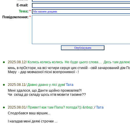
E-mail:
Тема
:
*
Повідомлення:
*
2025.08.12/
Колись колись колись Не буде цього слова… Десь там далеко
кинь, в прОстори, на всі чотири серця цих стихій - свій зачарований дім 
Миру - дар мовчазної пісні всепроникної - !
2025.08.11/
Давно давно у лісі дум
/
Тата
Мені здалося, що Данте щойно промовляв?!
Чи склад до складу щось хтів мовити таємне??
2025.08.01/
Привет! как там Папа? погода?)) &nbsp;
/
Тата
Сподобався ваш віршик...
І нагадав мені деякі строчки ...