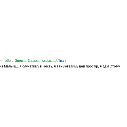
 і тобою Знов… Завжди і скрізь….!
/
Іван
 жив Малыш... я слухатиму вічність, я танцюватиму цей простір, я дам Этому