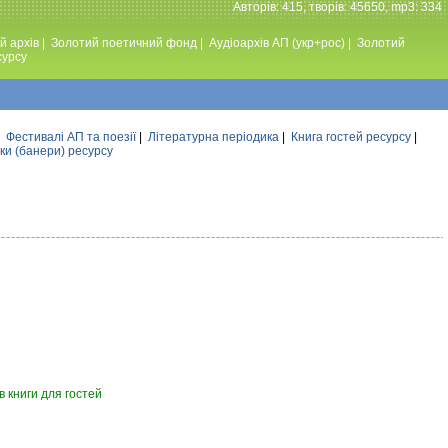
Авторiв: 415, творiв: 45650, mp3: 334
й архів
|
Золотий поетичний фонд
|
Аудiоархiв АП (укр+рос)
|
Золотий
сурсу
|
Фестивалi АП та поезiї
|
Літературна періодика
|
Книга гостей ресурсу
|
ки (банери) ресурсу
 книги для гостей