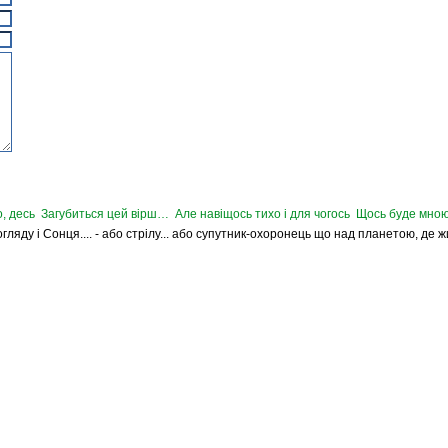
, десь Загубиться цей вірш… Але навіщось тихо і для чогось Щось буде мною
Погляду і Сонця.... - або стрілу... або супутник-охоронець що над планетою, де