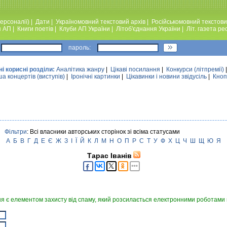
ерсоналії)
|
Дати
|
Україномовний текстовий архiв
|
Російськомовний текстови
я АП
|
Книги поетiв
|
Клуби АП України
|
Лiтоб'єднання України
|
Лiт. газета ре
пароль:
ні корисні розділи:
Аналiтика жанру
|
Цікаві посилання
|
Конкурси (лiтпремiї)
а концертів (виступів)
|
Iронiчнi картинки
|
Цікавинки і новини звідусіль
|
Кноп
Фільтри
: Всі власники авторських сторінок зі всіма статусами
А
Б
В
Г
Д
Е
Є
Ж
З
І
Ї
Й
К
Л
М
Н
О
П
Р
С
Т
У
Ф
Х
Ц
Ч
Ш
Щ
Ю
Я
Тарас Іванів
я є елементом захисту від спаму, який розсилається електронними роботами в