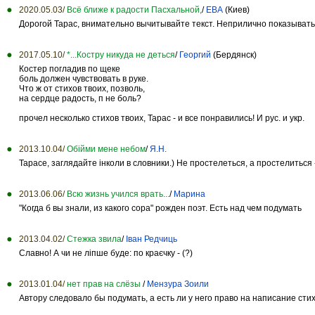
2020.05.03/
Всё ближе к радости Пасхальной,
/
ЕВА
(Киев)
Дорогой Тарас, внимательно вычитывайте текст. Неприлично показывать
2017.05.10/
*...Костру никуда не деться
/
Георгий
(Бердянск)
Костер погладив по щеке
боль должен чувствовать в руке.
Что ж от стихов твоих, позволь,
на сердце радость, п не боль?
прочел несколько стихов твоих, Тарас - и все понравились! И рус. и укр.
2013.10.04/
Обійми мене небом
/
Я.Н.
Тарасе, заглядайте інколи в словники.) Не простелеться, а простелиться -
2013.06.06/
Всю жизнь учился врать...
/
Марина
"Когда б вы знали, из какого сора" рожден поэт. Есть над чем подумать
2013.04.02/
Стежка звила
/
Іван Редчиць
Славно! А чи не ліпше буде: по краєчку - (?)
2013.01.04/
нет прав на слёзы
/
Мензура Зоили
Автору следовало бы подумать, а есть ли у него право на написание стих