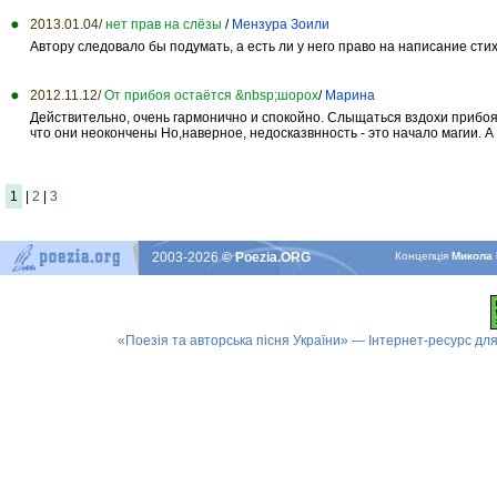
2013.01.04/
нет прав на слёзы
/
Мензура Зоили
Автору следовало бы подумать, а есть ли у него право на написание стих
2012.11.12/
От прибоя остаётся &nbsp;шорох
/
Марина
Действительно, очень гармонично и спокойно. Слыщаться вздохи прибоя
что они неокончены Но,наверное, недосказвнность - это начало магии. 
1
|
2
|
3
2003-2026
© Poezia.ORG
Концепцiя
Микола 
«Поезія та авторська пісня України» — Інтернет-ресурс для