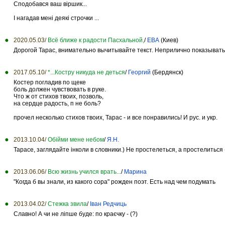
Сподобався ваш віршик...
І нагадав мені деякі строчки ...
2020.05.03/
Всё ближе к радости Пасхальной,
/
ЕВА
(Киев)
Дорогой Тарас, внимательно вычитывайте текст. Неприлично показывать
2017.05.10/
*...Костру никуда не деться
/
Георгий
(Бердянск)
Костер погладив по щеке
боль должен чувствовать в руке.
Что ж от стихов твоих, позволь,
на сердце радость, п не боль?
прочел несколько стихов твоих, Тарас - и все понравились! И рус. и укр.
2013.10.04/
Обійми мене небом
/
Я.Н.
Тарасе, заглядайте інколи в словники.) Не простелеться, а простелиться -
2013.06.06/
Всю жизнь учился врать...
/
Марина
"Когда б вы знали, из какого сора" рожден поэт. Есть над чем подумать
2013.04.02/
Стежка звила
/
Іван Редчиць
Славно! А чи не ліпше буде: по краєчку - (?)