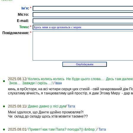
Ім'я
:
*
Місто:
E-mail:
Тема
:
*
Повідомлення:
*
2025.08.12/
Колись колись колись Не буде цього слова… Десь там далеко
Знов… Завжди і скрізь….!
/
Іван
кинь, в прОстори, на всі чотири серця цих стихій - свій зачарований дім П
слухатиму вічність, я танцюватиму цей простір, я дам Этому Миру - дар мо
2025.08.11/
Давно давно у лісі дум
/
Тата
Мені здалося, що Данте щойно промовляв?!
Чи склад до складу щось хтів мовити таємне??
2025.08.01/
Привет! как там Папа? погода?)) &nbsp;
/
Тата