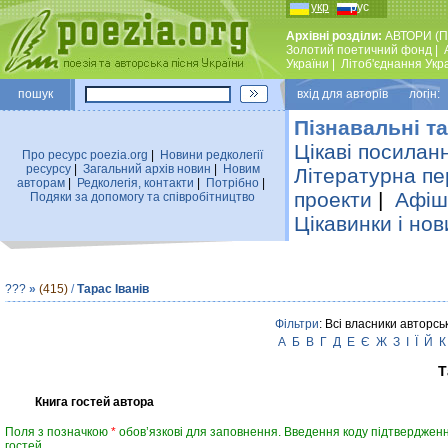
укр
рус
Архівні розділи:
АВТОРИ (П
Золотий поетичний фонд
|
України
|
Лiтоб'єднання Укр
пошук
вхiд для авторiв логін:
Пізнавальні та
Цікаві посилан
Про ресурс poezia.org
|
Новини редколегiї
ресурсу
|
Загальний архiв новин
|
Новим
Літературна пе
авторам
|
Редколегiя, контакти
|
Потрiбно
|
проекти
|
Афіша
Подяки за допомогу та співробітництво
Цікавинки і нов
???
»
(415)
/
Тарас Іванів
Фільтри
: Всі власники авторсь
А
Б
В
Г
Д
Е
Є
Ж
З
І
Ї
Й
К
Т
Книга гостей автора
Поля з позначкою
*
обов’язкові для заповнення. Введення коду підтвердженн
гостей